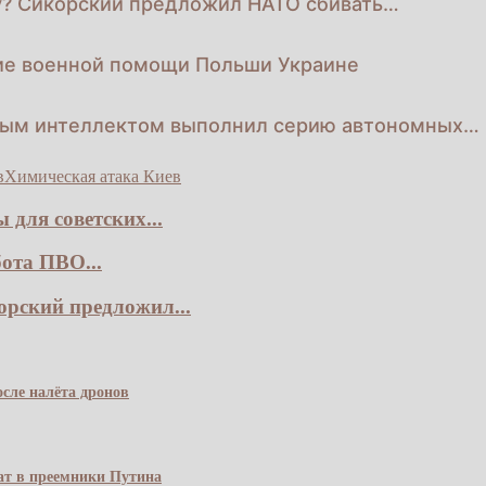
у? Сикорский предложил НАТО сбивать…
ие военной помощи Польши Украине
нным интеллектом выполнил серию автономных…
в
Химическая атака Киев
для советских...
ота ПВО...
рский предложил...
сле налёта дронов
чат в преемники Путина