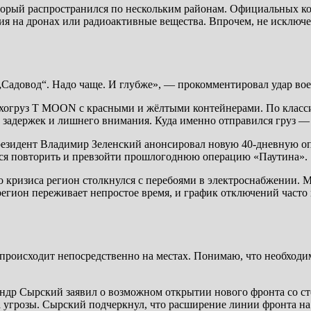
орый распространился по нескольким районам. Официальных ком
ия на дронах или радиоактивные вещества. Впрочем, не исключе
 „Садовод“. Надо чаще. И глубже», — прокомментировал удар в
сухогруз T MOON с красными и жёлтыми контейнерами. По класс
з задержек и лишнего внимания. Куда именно отправился груз —
президент Владимир Зеленский анонсировал новую 40-дневную 
ятся повторить и превзойти прошлогоднюю операцию «Паутина».
 кризиса регион столкнулся с перебоями в электроснабжении. 
егион переживает непростое время, и график отключений часто н
 происходит непосредственно на местах. Понимаю, что необходи
р Сырский заявил о возможном открытии нового фронта со сто
 угрозы. Сырский подчеркнул, что расширение линии фронта на 