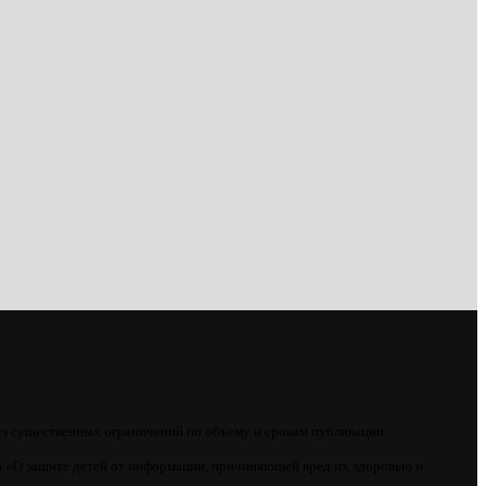
ез существенных ограничений по объему и срокам публикации.
 «О защите детей от информации, причиняющей вред их здоровью и