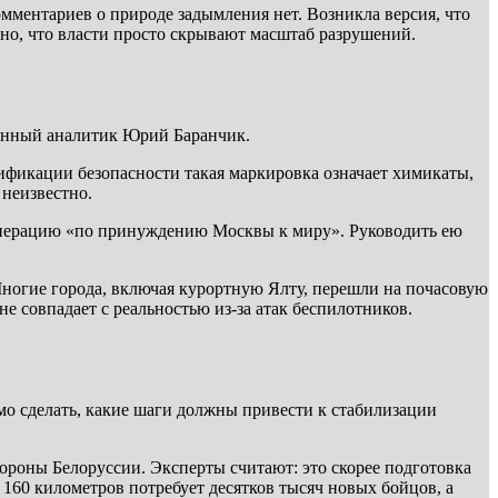
ментариев о природе задымления нет. Возникла версия, что
но, что власти просто скрывают масштаб разрушений.
оенный аналитик Юрий Баранчик.
ификации безопасности такая маркировка означает химикаты,
 неизвестно.
операцию «по принуждению Москвы к миру». Руководить ею
Многие города, включая курортную Ялту, перешли на почасовую
е совпадает с реальностью из-за атак беспилотников.
мо сделать, какие шаги должны привести к стабилизации
роны Белоруссии. Эксперты считают: это скорее подготовка
160 километров потребует десятков тысяч новых бойцов, а