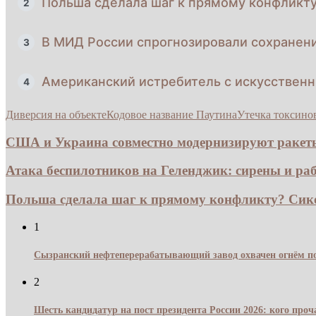
Польша сделала шаг к прямому конфликт
2
В МИД России спрогнозировали сохранен
3
Американский истребитель с искусстве
4
Диверсия на объекте
Кодовое название Паутина
Утечка токсино
США и Украина совместно модернизируют ракеты 
Атака беспилотников на Геленджик: сирены и раб
Польша сделала шаг к прямому конфликту? Сико
1
Сызранский нефтеперерабатывающий завод охвачен огнём по
2
Шесть кандидатур на пост президента России 2026: кого про