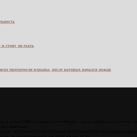
льность
 и стоит ли ехать
янске прогремели взрывы, после которых начался пожар
ны в любых СМИ, на серверах сети Интернет или на любых иных носителях б
лка обязательна.
кции, подлежащая распространению на основании норм Федерального закона
цию, не предназначенную для детей младше 18 лет.