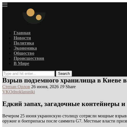
Главная
Новости
Политика
Экономика
Общество
Происшествия
В Мире
Search
Взрыв подземного хранилища в Киеве 
Степан Орлов
26 июня, 2026
19
Share
VK
Odnoklassniki
Едкий запах, загадочные контейнеры и
Вечером 25 июня украинскую столицу сотрясли мощные взрывы.
оружие и боеприпасы после саммита G7. Местные власти призва