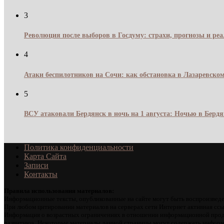
3
Революция после выборов в Госдуму: страхи, прогнозы и реа
4
Атаки беспилотников на Сочи: как обстановка в Лазаревском
5
ВСУ атаковали Бердянск в ночь на 1 августа: Ночью в Берд
Политика конфиденциальности
Карта Сайта
Записи
Контакты
Правила использования материалов:
Информационные тексты, опубликованные на сайте могут быть воспроизведе
При любом цитировании материалов на серверах сети Интернет активная ссы
Информация о возрастных ограничениях в отношении информационной проду
развитию». Некоторые материалы данной страницы могут содержать информа