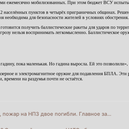
чами ежемесячно мобилизованных. При этом бюджет ВСУ испытыв
12 населённых пунктов в четырёх приграничных общинах. Решени
я необходима для безопасности жителей в условиях обострения.
отовится получить баллистические ракеты для ударов по террит
розу нельзя воспринимать легкомысленно. Баллистическое оруж
 гадину, пока маленькая. Но гадина выросла. Ей это позволили»
зерное и электромагнитное оружие для подавления БПЛА. Эти ра
, времени на раздумья почти не остаётся.
 пожар на НПЗ двое погибли. Главное за…