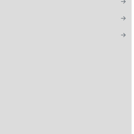
→
→
→