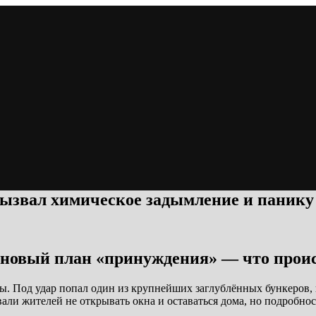
вызвал химическое задымление и панику
 новый план «принуждения» — что прои
 Под удар попал один из крупнейших заглублённых бункеров, к
ли жителей не открывать окна и оставаться дома, но подробнос