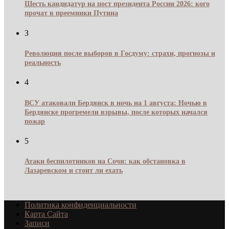
Шесть кандидатур на пост президента России 2026: кого
прочат в преемники Путина
3
Революция после выборов в Госдуму: страхи, прогнозы и
реальность
4
ВСУ атаковали Бердянск в ночь на 1 августа: Ночью в
Бердянске прогремели взрывы, после которых начался
пожар
5
Атаки беспилотников на Сочи: как обстановка в
Лазаревском и стоит ли ехать
Политика конфиденциальности
Карта Сайта
Записи