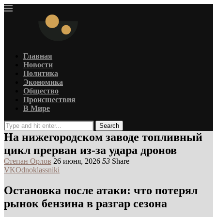
Главная
Новости
Политика
Экономика
Общество
Происшествия
В Мире
Search
На нижегородском заводе топливный
цикл прерван из-за удара дронов
Степан Орлов
26 июня, 2026
53
Share
VK
Odnoklassniki
Остановка после атаки: что потерял
рынок бензина в разгар сезона