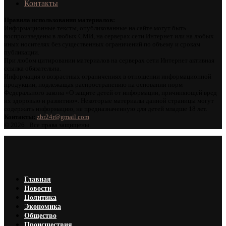
Контакты
Правила использования материалов:
Информационные тексты, опубликованные на сайте могут быть
воспроизведены в любых СМИ, на серверах сети Интернет или на любых
иных носителях без существенных ограничений по объему и срокам
публикации.
При любом цитировании материалов на серверах сети Интернет активная
ссылка обязательна.
Информация о возрастных ограничениях в отношении информационной
продукции, подлежащая распространению на основании норм
Федерального закона «О защите детей от информации, причиняющей вред
их здоровью и развитию». Некоторые материалы данной страницы могут
содержать информацию, не предназначенную для детей младше 18 лет.
Контакты:
zbr24r@gmail.com
©
2026 . Все права защищены.
Главная
Новости
Политика
Экономика
Общество
Происшествия