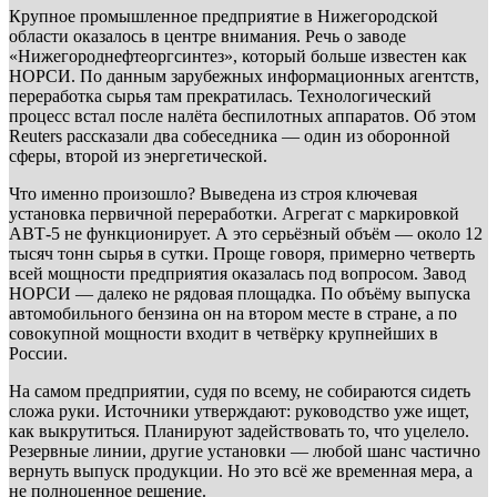
Крупное промышленное предприятие в Нижегородской
области оказалось в центре внимания. Речь о заводе
«Нижегороднефтеоргсинтез», который больше известен как
НОРСИ. По данным зарубежных информационных агентств,
переработка сырья там прекратилась. Технологический
процесс встал после налёта беспилотных аппаратов. Об этом
Reuters рассказали два собеседника — один из оборонной
сферы, второй из энергетической.
Что именно произошло? Выведена из строя ключевая
установка первичной переработки. Агрегат с маркировкой
АВТ-5 не функционирует. А это серьёзный объём — около 12
тысяч тонн сырья в сутки. Проще говоря, примерно четверть
всей мощности предприятия оказалась под вопросом. Завод
НОРСИ — далеко не рядовая площадка. По объёму выпуска
автомобильного бензина он на втором месте в стране, а по
совокупной мощности входит в четвёрку крупнейших в
России.
На самом предприятии, судя по всему, не собираются сидеть
сложа руки. Источники утверждают: руководство уже ищет,
как выкрутиться. Планируют задействовать то, что уцелело.
Резервные линии, другие установки — любой шанс частично
вернуть выпуск продукции. Но это всё же временная мера, а
не полноценное решение.