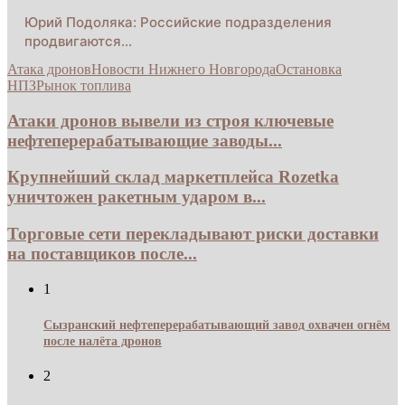
Юрий Подоляка: Российские подразделения
продвигаются…
Атака дронов
Новости Нижнего Новгорода
Остановка
НПЗ
Рынок топлива
Атаки дронов вывели из строя ключевые
нефтеперерабатывающие заводы...
Крупнейший склад маркетплейса Rozetka
уничтожен ракетным ударом в...
Торговые сети перекладывают риски доставки
на поставщиков после...
1
Сызранский нефтеперерабатывающий завод охвачен огнём
после налёта дронов
2