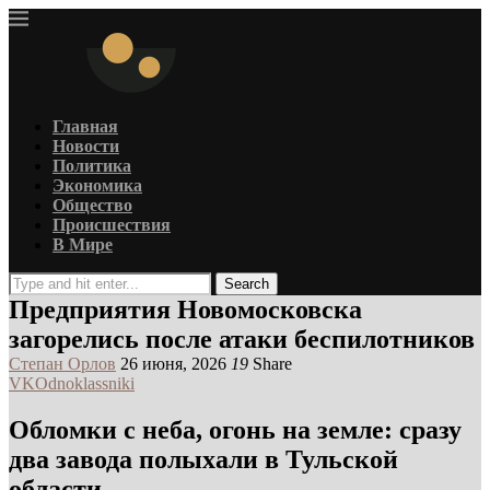
Главная
Новости
Политика
Экономика
Общество
Происшествия
В Мире
Search
Предприятия Новомосковска
загорелись после атаки беспилотников
Степан Орлов
26 июня, 2026
19
Share
VK
Odnoklassniki
Обломки с неба, огонь на земле: сразу
два завода полыхали в Тульской
области