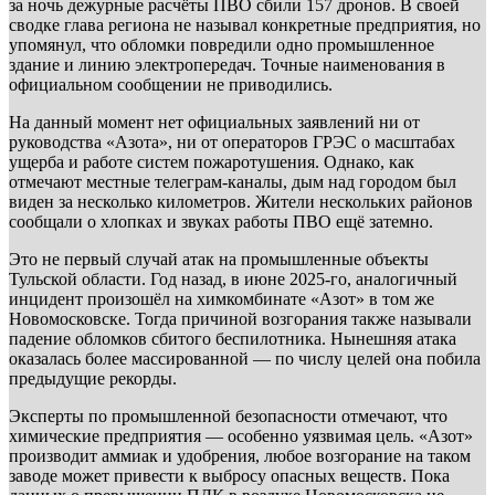
за ночь дежурные расчёты ПВО сбили 157 дронов. В своей
сводке глава региона не называл конкретные предприятия, но
упомянул, что обломки повредили одно промышленное
здание и линию электропередач. Точные наименования в
официальном сообщении не приводились.
На данный момент нет официальных заявлений ни от
руководства «Азота», ни от операторов ГРЭС о масштабах
ущерба и работе систем пожаротушения. Однако, как
отмечают местные телеграм-каналы, дым над городом был
виден за несколько километров. Жители нескольких районов
сообщали о хлопках и звуках работы ПВО ещё затемно.
Это не первый случай атак на промышленные объекты
Тульской области. Год назад, в июне 2025-го, аналогичный
инцидент произошёл на химкомбинате «Азот» в том же
Новомосковске. Тогда причиной возгорания также называли
падение обломков сбитого беспилотника. Нынешняя атака
оказалась более массированной — по числу целей она побила
предыдущие рекорды.
Эксперты по промышленной безопасности отмечают, что
химические предприятия — особенно уязвимая цель. «Азот»
производит аммиак и удобрения, любое возгорание на таком
заводе может привести к выбросу опасных веществ. Пока