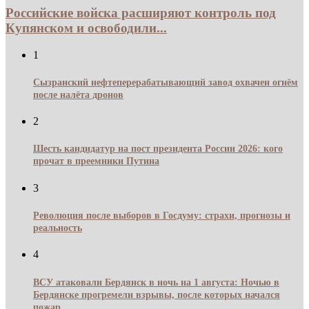
Российские войска расширяют контроль под
Купянском и освободили...
1
Сызранский нефтеперерабатывающий завод охвачен огнём
после налёта дронов
2
Шесть кандидатур на пост президента России 2026: кого
прочат в преемники Путина
3
Революция после выборов в Госдуму: страхи, прогнозы и
реальность
4
ВСУ атаковали Бердянск в ночь на 1 августа: Ночью в
Бердянске прогремели взрывы, после которых начался
пожар