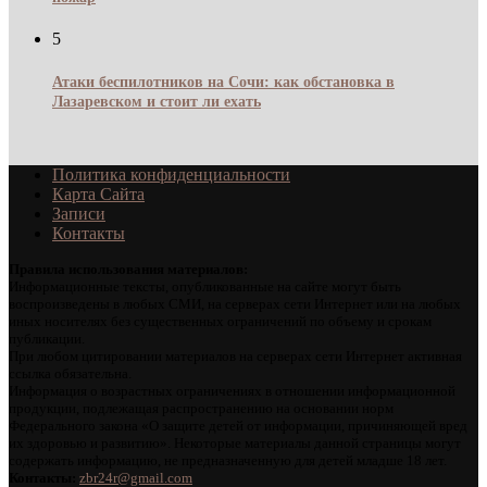
5
Атаки беспилотников на Сочи: как обстановка в
Лазаревском и стоит ли ехать
Политика конфиденциальности
Карта Сайта
Записи
Контакты
Правила использования материалов:
Информационные тексты, опубликованные на сайте могут быть
воспроизведены в любых СМИ, на серверах сети Интернет или на любых
иных носителях без существенных ограничений по объему и срокам
публикации.
При любом цитировании материалов на серверах сети Интернет активная
ссылка обязательна.
Информация о возрастных ограничениях в отношении информационной
продукции, подлежащая распространению на основании норм
Федерального закона «О защите детей от информации, причиняющей вред
их здоровью и развитию». Некоторые материалы данной страницы могут
содержать информацию, не предназначенную для детей младше 18 лет.
Контакты:
zbr24r@gmail.com