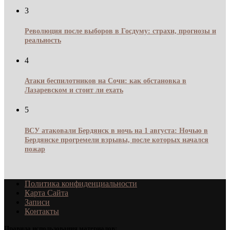
3
Революция после выборов в Госдуму: страхи, прогнозы и
реальность
4
Атаки беспилотников на Сочи: как обстановка в
Лазаревском и стоит ли ехать
5
ВСУ атаковали Бердянск в ночь на 1 августа: Ночью в
Бердянске прогремели взрывы, после которых начался
пожар
Политика конфиденциальности
Карта Сайта
Записи
Контакты
Правила использования материалов: