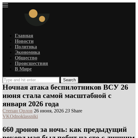
Главная
Новости
Политика
Экономика
Общество
Происшествия
В Мире
Search
Ночная атака беспилотников ВСУ 26
июня стала самой масштабной с
января 2026 года
Степан Орлов
26 июня, 2026
23
Share
VK
Odnoklassniki
660 дронов за ночь: как предыдущий
рекорд мая был побит на сто с лишним