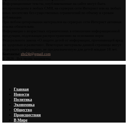
Информационные тексты, опубликованные на сайте могут быть
воспроизведены в любых СМИ, на серверах сети Интернет или на любых
иных носителях без существенных ограничений по объему и срокам
публикации.
При любом цитировании материалов на серверах сети Интернет активная
ссылка обязательна.
Информация о возрастных ограничениях в отношении информационной
продукции, подлежащая распространению на основании норм
Федерального закона «О защите детей от информации, причиняющей вред
их здоровью и развитию». Некоторые материалы данной страницы могут
содержать информацию, не предназначенную для детей младше 18 лет.
Контакты:
zbr24r@gmail.com
©
2026 . Все права защищены.
Главная
Новости
Политика
Экономика
Общество
Происшествия
В Мире