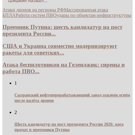
Шишкин назвал…
Атаки дронов на регионы РФ
Массированная атака
БПЛА
Работа систем ПВО
удары по объектам инфраструктуры
Преемник Путина: шесть кандидатур на пост
президента России...
США и Украина совместно модернизируют
ракеты для советских...
Атака беспилотников на Геленджик: сирены и
работа ПВО...
1
Сызранский нефтеперерабатывающий завод охвачен огнём
после налёта дронов
2
Шесть кандидатур на пост президента России 2026: кого
прочат в преемники Путина