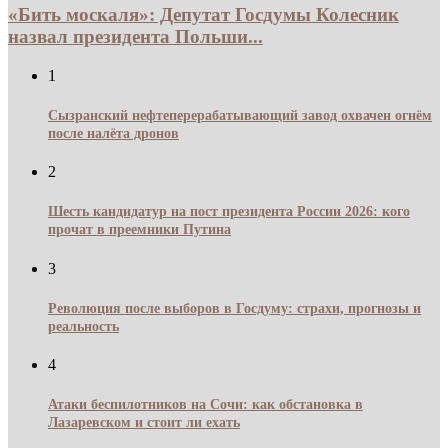
«Бить москаля»: Депутат Госдумы Колесник
назвал президента Польши...
1
Сызранский нефтеперерабатывающий завод охвачен огнём
после налёта дронов
2
Шесть кандидатур на пост президента России 2026: кого
прочат в преемники Путина
3
Революция после выборов в Госдуму: страхи, прогнозы и
реальность
4
Атаки беспилотников на Сочи: как обстановка в
Лазаревском и стоит ли ехать