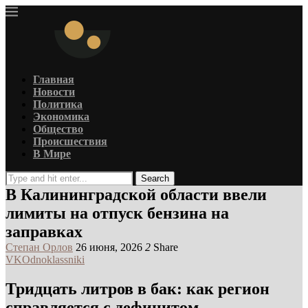
Главная
Новости
Политика
Экономика
Общество
Происшествия
В Мире
Search
В Калининградской области ввели
лимиты на отпуск бензина на
заправках
Степан Орлов
26 июня, 2026
2
Share
VK
Odnoklassniki
Тридцать литров в бак: как регион
справляется с дефицитом