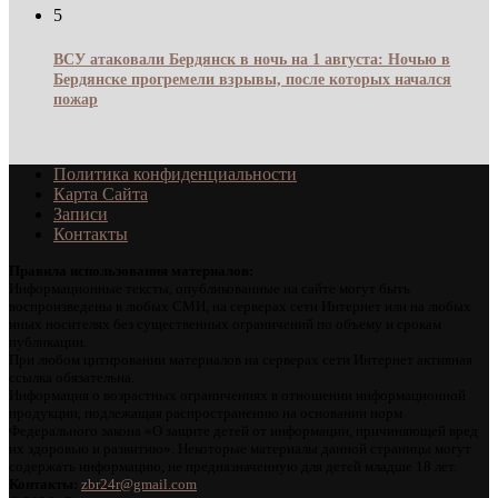
5
ВСУ атаковали Бердянск в ночь на 1 августа: Ночью в
Бердянске прогремели взрывы, после которых начался
пожар
Политика конфиденциальности
Карта Сайта
Записи
Контакты
Правила использования материалов:
Информационные тексты, опубликованные на сайте могут быть
воспроизведены в любых СМИ, на серверах сети Интернет или на любых
иных носителях без существенных ограничений по объему и срокам
публикации.
При любом цитировании материалов на серверах сети Интернет активная
ссылка обязательна.
Информация о возрастных ограничениях в отношении информационной
продукции, подлежащая распространению на основании норм
Федерального закона «О защите детей от информации, причиняющей вред
их здоровью и развитию». Некоторые материалы данной страницы могут
содержать информацию, не предназначенную для детей младше 18 лет.
Контакты:
zbr24r@gmail.com