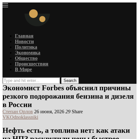
Главная
Новости
Политика
Экономика
Общество
Происшествия
В Мире
Search
Экономист Forbes объяснил причины
резкого подорожания бензина и дизеля
в России
Степан Орлов
26 июня, 2026
29
Share
VK
Odnoklassniki
Нефть есть, а топлива нет: как атаки
на НПЗ раскрутили цены быстрее