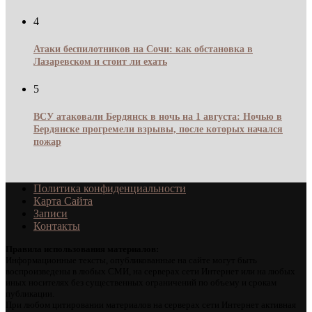
4
Атаки беспилотников на Сочи: как обстановка в
Лазаревском и стоит ли ехать
5
ВСУ атаковали Бердянск в ночь на 1 августа: Ночью в
Бердянске прогремели взрывы, после которых начался
пожар
Политика конфиденциальности
Карта Сайта
Записи
Контакты
Правила использования материалов:
Информационные тексты, опубликованные на сайте могут быть
воспроизведены в любых СМИ, на серверах сети Интернет или на любых
иных носителях без существенных ограничений по объему и срокам
публикации.
При любом цитировании материалов на серверах сети Интернет активная