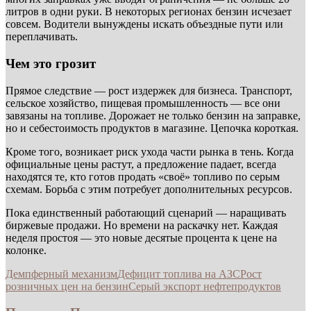
литров в одни руки. В некоторых регионах бензин исчезает
совсем. Водители вынуждены искать объездные пути или
переплачивать.
Чем это грозит
Прямое следствие — рост издержек для бизнеса. Транспорт,
сельское хозяйство, пищевая промышленность — все они
завязаны на топливе. Дорожает не только бензин на заправке,
но и себестоимость продуктов в магазине. Цепочка короткая.
Кроме того, возникает риск ухода части рынка в тень. Когда
официальные цены растут, а предложение падает, всегда
находятся те, кто готов продать «своё» топливо по серым
схемам. Борьба с этим потребует дополнительных ресурсов.
Пока единственный работающий сценарий — наращивать
биржевые продажи. Но времени на раскачку нет. Каждая
неделя простоя — это новые десятые процента к цене на
колонке.
Демпферный механизм
Дефицит топлива на АЗС
Рост
розничных цен на бензин
Серый экспорт нефтепродуктов