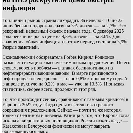
инфляции
Топливный рынок страны лихорадит. За неделю с 16 по 22
июня бензин подорожал сразу на 3%, дизель — на 2,7%. Это
рекордный недельный скачок с начала года. С декабря 2025
года бензин вырос в цене на 9,8%, дизель — на 8,6%. Для
сравнения: общая инфляция за тот же период составила 3,9%.
Разрыв заметный.
Экономический обозреватель Forbes Кирилл Родионов
называет ситуацию классическим шоком предложения. По его
словам, корень проблем — в атаках беспилотников на
нефтеперерабатывающие заводы. В марте производство
нефтепродуктов ещё росло — плюс 0,8% к прошлому году. А
в апреле рухнуло на 9,2%, в мае — уже на 13,5%. Июньская
статистика, скорее всего, продолжит этот ряд.
То, что происходит сейчас, сравнивают с газовым кризисом в
Европе в 2022 году. Тогда цены взлетели из-за резкого
сокращения предложения. Сейчас — почти та же история,
только с бензином и дизелем. Разница в том, что Европа тогда
искала альтернативных поставщиков. России искать негде —
Казахстан и Белоруссия физически не могут закрыть
образовавшуюся дыру.