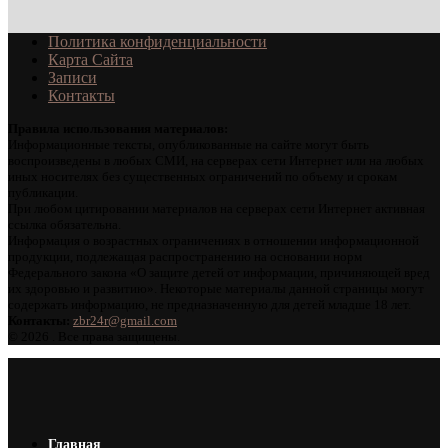
Политика конфиденциальности
Карта Сайта
Записи
Контакты
Правила использования материалов:
Информационные тексты, опубликованные на сайте могут быть
воспроизведены в любых СМИ, на серверах сети Интернет или на любых
иных носителях без существенных ограничений по объему и срокам
публикации.
При любом цитировании материалов на серверах сети Интернет активная
ссылка обязательна.
Информация о возрастных ограничениях в отношении информационной
продукции, подлежащая распространению на основании норм
Федерального закона «О защите детей от информации, причиняющей вред
их здоровью и развитию». Некоторые материалы данной страницы могут
содержать информацию, не предназначенную для детей младше 18 лет.
Контакты:
zbr24r@gmail.com
©
2026 . Все права защищены.
Главная