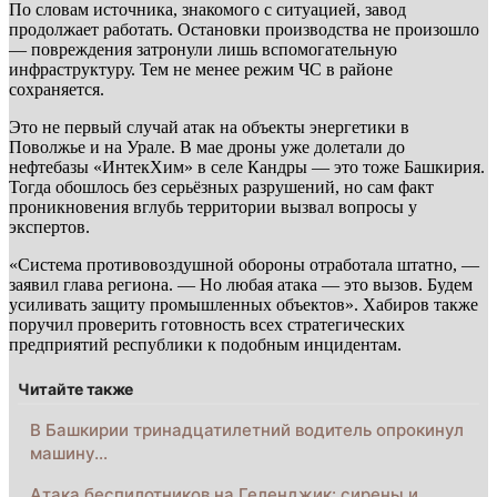
По словам источника, знакомого с ситуацией, завод
продолжает работать. Остановки производства не произошло
— повреждения затронули лишь вспомогательную
инфраструктуру. Тем не менее режим ЧС в районе
сохраняется.
Это не первый случай атак на объекты энергетики в
Поволжье и на Урале. В мае дроны уже долетали до
нефтебазы «ИнтекХим» в селе Кандры — это тоже Башкирия.
Тогда обошлось без серьёзных разрушений, но сам факт
проникновения вглубь территории вызвал вопросы у
экспертов.
«Система противовоздушной обороны отработала штатно, —
заявил глава региона. — Но любая атака — это вызов. Будем
усиливать защиту промышленных объектов». Хабиров также
поручил проверить готовность всех стратегических
предприятий республики к подобным инцидентам.
Читайте также
В Башкирии тринадцатилетний водитель опрокинул
машину…
Атака беспилотников на Геленджик: сирены и