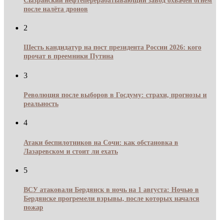
Сызранский нефтеперерабатывающий завод охвачен огнём
после налёта дронов
2
Шесть кандидатур на пост президента России 2026: кого
прочат в преемники Путина
3
Революция после выборов в Госдуму: страхи, прогнозы и
реальность
4
Атаки беспилотников на Сочи: как обстановка в
Лазаревском и стоит ли ехать
5
ВСУ атаковали Бердянск в ночь на 1 августа: Ночью в
Бердянске прогремели взрывы, после которых начался
пожар