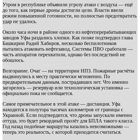
Утром в республике объявили угрозу атаки с воздуха — ещё
до того, как первые дроны достигли цели. Власти ввели
режим повышенной готовности, но полностью предотвратить
удар не удалось.
Около часа ночи в районе одного из нефтеперерабатывающих
заводов Уфы раздались хлопки. Как позже подтвердил глава
Башкирии Радий Хабиров, несколько беспилотников
пытались атаковать нефтезавод. Системы ПВО сработали —
часть аппаратов перехватили, однако без последствий не
обошлось.
Возгорание. Очаг — на территории НПЗ. Пожарные расчёты
выдвинулись к месту практически мгновенно. По
предварительным данным, пострадавших нет. Что именно
загорелось — резервуар или технологическая установка —
официально пока не сообщается.
Самое примечательное в этой атаке — дистанция. Уфа
находится в полутора тысячах километров от границы с
Украиной. Если подтвердится, что дроны запускали именно
оттуда, это будет рекордный пролёт для БПЛА такого класса.
Год назад подобные маршруты казались невозможными —
теперь это реальность, с которой приходится считаться.