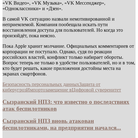
«VK Видео», «VK Музыка», «VK Мессенджер»,
«Одноклассники» и «Дзен».
В самой VK ситуацию назвали немотивированной и
неприемлемой. Компания пообещала искать пути
восстановления доступа для пользователей. Но когда это
произойдёт, пока неясно.
Пока Apple хранит молчание. Официальных комментариев от
корпорации не поступало. Однако, судя по реакции
российских властей, конфликт только набирает обороты.
Вопрос теперь не только в удобстве пользователей, но и в том,
кто будет решать, какие приложения достойны места на
экранах смартфонов.
Безопасность персональных данных
Защита от
киберугроз
Импортозамещение в
Цифровой суверенитет
Сызранский НПЗ: что известно о последствиях
атак беспилотников
Сызранский НПЗ вновь атакован
беспилотниками, на предприятии начался...