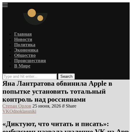
Главная
Новости
Политика
Экономика
Общество
Происшествия
В Мире
Search
Яна Лантратова обвинила Apple в
попытке установить тотальный
контроль над россиянами
Степан Орлов
25 июня, 2026
8
Share
VK
Odnoklassniki
«Диктуют, что читать и писать»:
омбудсмен назвала удаление VK из App