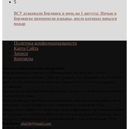
5
ВСУ атаковали Бердянск в ночь на 1 августа: Ночью в
Бердянске прогремели взрывы, после которых начался
пожар
Политика конфиденциальности
Карта Сайта
Записи
Контакты
Правила использования материалов:
Информационные тексты, опубликованные на сайте могут быть
воспроизведены в любых СМИ, на серверах сети Интернет или на любых
иных носителях без существенных ограничений по объему и срокам
публикации.
При любом цитировании материалов на серверах сети Интернет активная
ссылка обязательна.
Информация о возрастных ограничениях в отношении информационной
продукции, подлежащая распространению на основании норм
Федерального закона «О защите детей от информации, причиняющей вред
их здоровью и развитию». Некоторые материалы данной страницы могут
содержать информацию, не предназначенную для детей младше 18 лет.
Контакты:
zbr24r@gmail.com
©
2026 . Все права защищены.