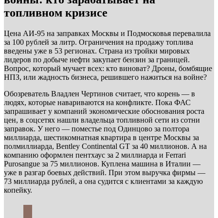
топливном кризисе
Цена АИ-95 на заправках Москвы и Подмосковья перевалила
за 100 рублей за литр. Ограничения на продажу топлива
введены уже в 53 регионах. Страна из тройки мировых
лидеров по добыче нефти закупает бензин за границей.
Вопрос, который мучает всех: кто виноват? Дроны, бомбящие
НПЗ, или жадность бизнеса, решившего нажиться на войне?
Обозреватель Владлен Чертинов считает, что корень — в
людях, которые навариваются на конфликте. Пока ФАС
запрашивает у компаний экономические обоснования роста
цен, в соцсетях нашли владельца топливной сети из сотни
заправок. У него — поместье под Одинцово за полтора
миллиарда, шестикомнатная квартира в центре Москвы за
полмиллиарда, Bentley Continental GT за 40 миллионов. А на
компанию оформлен пентхаус за 2 миллиарда и Ferrari
Purosangue за 75 миллионов. Куплена машина в Италии —
уже в разгар боевых действий. При этом выручка фирмы —
73 миллиарда рублей, а она судится с клиентами за каждую
копейку.