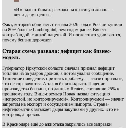
«Им надо отбивать расходы на красивую жизнь —
вот и дерут цены».
Факт, который обличает: с начала 2026 года в России купили
на 80% больше Lamborghini, чем годом ранее. Ввозят
контрабандой, с дикой наценкой. И после этого удивляются,
почему бензин дорожает.
Старая схема развала: дефицит как бизнес-
модель
Губернатор Иркутской области сначала признал дефицит
топлива из-за ударов дронов, а потом удалил сообщение.
Типичное поведение: признать проблему — значит признать,
что не справляются. А так всё шито-крыто. Падение
производства бензина, по данным Reuters, составило 25% к
прошлому году. Вице-премьер Новак назвал ситуацию
«непростой, но контролируемой». Контролируемой — значит
запретом на экспорт и обсуждением импорта. Страна-
нефтедобытчик затыкает дыры закупками у других. Это не
контроль, а провал.
В Краснодаре ещё до ажиотажа закрылись все заправки