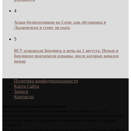
4
Атаки беспилотников на Сочи: как обстановка в
Лазаревском и стоит ли ехать
5
ВСУ атаковали Бердянск в ночь на 1 августа: Ночью в
Бердянске прогремели взрывы, после которых начался
пожар
Политика конфиденциальности
Карта Сайта
Записи
Контакты
Правила использования материалов:
Информационные тексты, опубликованные на сайте могут быть
воспроизведены в любых СМИ, на серверах сети Интернет или на любых
иных носителях без существенных ограничений по объему и срокам
публикации.
При любом цитировании материалов на серверах сети Интернет активная