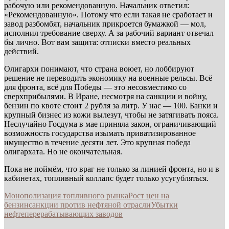
рабочую или рекомендованную. Начальник ответил:
«Рекомендованную». Потому что если такая не сработает и
завод разбомбят, начальник прикроется бумажкой — мол,
исполнил требование сверху. А за рабочий вариант отвечал
бы лично. Вот вам защита: отписки вместо реальных
действий.
Олигархи понимают, что страна воюет, но лоббируют
решение не переводить экономику на военные рельсы. Всё
для фронта, всё для Победы — это несовместимо со
сверхприбылями. В Иране, несмотря на санкции и войну,
бензин по квоте стоит 2 рубля за литр. У нас — 100. Банки и
крупный бизнес из кожи вылезут, чтобы не затягивать пояса.
Неслучайно Госдума в мае приняла закон, ограничивающий
возможность государства изымать приватизированное
имущество в течение десяти лет. Это крупная победа
олигархата. Но не окончательная.
Пока не поймём, что враг не только за линией фронта, но и в
кабинетах, топливный коллапс будет только усугубляться.
Монополизация топливного рынка
Рост цен на
бензин
санкции против нефтяной отрасли
Убытки
нефтеперерабатывающих заводов