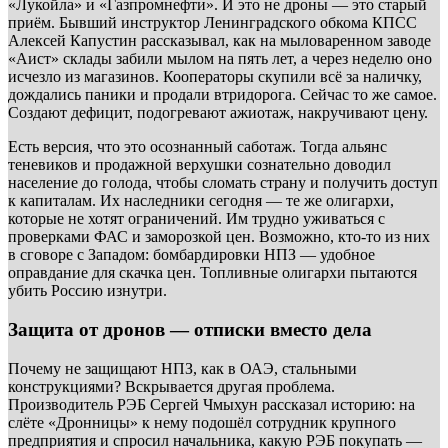
«Лукойла» и «Газпромнефти». И это не дроны — это старый
приём. Бывший инструктор Ленинградского обкома КПСС
Алексей Капустин рассказывал, как на мыловаренном заводе
«Аист» склады забили мылом на пять лет, а через неделю оно
исчезло из магазинов. Кооператоры скупили всё за наличку,
дождались паники и продали втридорога. Сейчас то же самое.
Создают дефицит, подогревают ажиотаж, накручивают цену.
Есть версия, что это осознанный саботаж. Тогда альянс
теневиков и продажной верхушки сознательно доводил
население до голода, чтобы сломать страну и получить доступ
к капиталам. Их наследники сегодня — те же олигархи,
которые не хотят ограничений. Им трудно уживаться с
проверками ФАС и заморозкой цен. Возможно, кто-то из них
в сговоре с Западом: бомбардировки НПЗ — удобное
оправдание для скачка цен. Топливные олигархи пытаются
убить Россию изнутри.
Защита от дронов — отписки вместо дела
Почему не защищают НПЗ, как в ОАЭ, стальными
конструкциями? Вскрывается другая проблема.
Производитель РЭБ Сергей Чмыхун рассказал историю: на
слёте «Дронницы» к нему подошёл сотрудник крупного
предприятия и спросил начальника, какую РЭБ покупать —