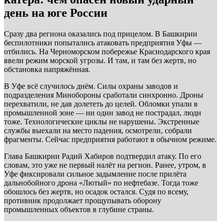
день на юге России
Сразу два региона оказались под прицелом. В Башкирии
беспилотники попытались атаковать предприятия Уфы —
отбились. На Черноморском побережье Краснодарского края
ввели режим морской угрозы. И там, и там без жертв, но
обстановка напряжённая.
В Уфе всё случилось днём. Силы охраны заводов и
подразделения Минобороны сработали синхронно. Дроны
перехватили, не дав долететь до целей. Обломки упали в
промышленной зоне — ни один завод не пострадал, люди
тоже. Технологические циклы не нарушены. Экстренные
службы выехали на место падения, осмотрели, собрали
фрагменты. Сейчас предприятия работают в обычном режиме.
Глава Башкирии Радий Хабиров подтвердил атаку. По его
словам, это уже не первый налёт на регион. Ранее, утром, в
Уфе фиксировали сильное задымление после прилёта
дальнобойного дрона «Лютый» по нефтебазе. Тогда тоже
обошлось без жертв, но осадок остался. Судя по всему,
противник продолжает прощупывать оборону
промышленных объектов в глубине страны.