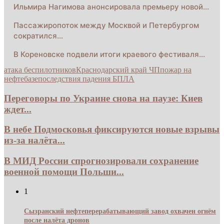
Ильмира Нагимова анонсировала премьеру новой…
Пассажиропоток между Москвой и Петербургом
сократился…
В Кореновске подвели итоги краевого фестиваля…
атака беспилотников
Краснодарский край ЧП
пожар на
нефтебазе
последствия падения БПЛА
Переговоры по Украине снова на паузе: Киев
ждет...
В небе Подмосковья фиксируются новые взрывы
из-за налёта...
В МИД России спрогнозировали сохранение
военной помощи Польши...
1
Сызранский нефтеперерабатывающий завод охвачен огнём
после налёта дронов