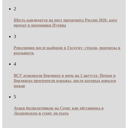
2
Шесть кандидатур на пост президента России 2026: кого
прочат в преемники Путина
3
Революция после выборов в Госдуму: страхи, прогнозы и
реальность
4
ВСУ атаковали Бердянск в ночь на 1 августа: Ночью в
Бердянске прогремели взрывы, после которых начался
пожар
5
Атаки беспилотников на Сочи: как обстановка в
Лазаревском и стоит ли ехать