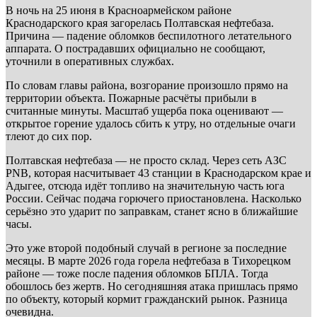
В ночь на 25 июня в Красноармейском районе
Краснодарского края загорелась Полтавская нефтебаза.
Причина — падение обломков беспилотного летательного
аппарата. О пострадавших официально не сообщают,
уточнили в оперативных службах.
По словам главы района, возгорание произошло прямо на
территории объекта. Пожарные расчёты прибыли в
считанные минуты. Масштаб ущерба пока оценивают —
открытое горение удалось сбить к утру, но отдельные очаги
тлеют до сих пор.
Полтавская нефтебаза — не просто склад. Через сеть АЗС
PNB, которая насчитывает 43 станции в Краснодарском крае и
Адыгее, отсюда идёт топливо на значительную часть юга
России. Сейчас подача горючего приостановлена. Насколько
серьёзно это ударит по заправкам, станет ясно в ближайшие
часы.
Это уже второй подобный случай в регионе за последние
месяцы. В марте 2026 года горела нефтебаза в Тихорецком
районе — тоже после падения обломков БПЛА. Тогда
обошлось без жертв. Но сегодняшняя атака пришлась прямо
по объекту, который кормит гражданский рынок. Разница
очевидна.