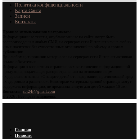
Политика конфиденциальности
Карта Сайта
Записи
Контакты
Правила использования материалов:
Информационные тексты, опубликованные на сайте могут быть
воспроизведены в любых СМИ, на серверах сети Интернет или на любых
иных носителях без существенных ограничений по объему и срокам
публикации.
При любом цитировании материалов на серверах сети Интернет активная
ссылка обязательна.
Информация о возрастных ограничениях в отношении информационной
продукции, подлежащая распространению на основании норм
Федерального закона «О защите детей от информации, причиняющей вред
их здоровью и развитию». Некоторые материалы данной страницы могут
содержать информацию, не предназначенную для детей младше 18 лет.
Контакты:
zbr24r@gmail.com
©
2026 . Все права защищены.
Главная
Новости