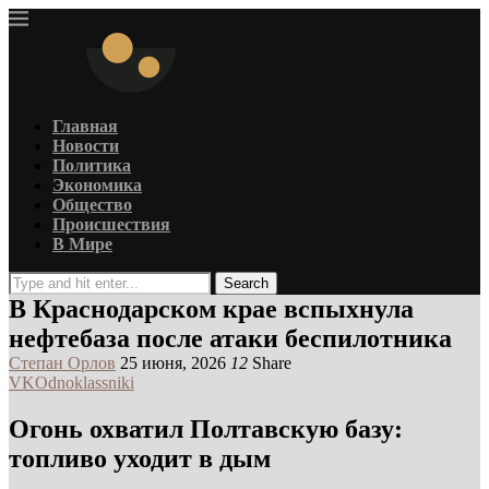
Главная
Новости
Политика
Экономика
Общество
Происшествия
В Мире
Search
В Краснодарском крае вспыхнула
нефтебаза после атаки беспилотника
Степан Орлов
25 июня, 2026
12
Share
VK
Odnoklassniki
Огонь охватил Полтавскую базу:
топливо уходит в дым