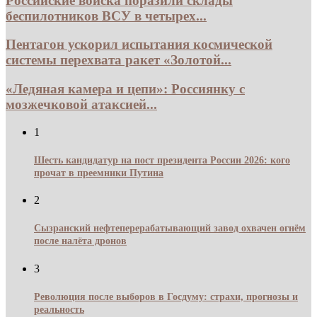
Российские войска поразили склады
беспилотников ВСУ в четырех...
Пентагон ускорил испытания космической
системы перехвата ракет «Золотой...
«Ледяная камера и цепи»: Россиянку с
мозжечковой атаксией...
1
Шесть кандидатур на пост президента России 2026: кого
прочат в преемники Путина
2
Сызранский нефтеперерабатывающий завод охвачен огнём
после налёта дронов
3
Революция после выборов в Госдуму: страхи, прогнозы и
реальность