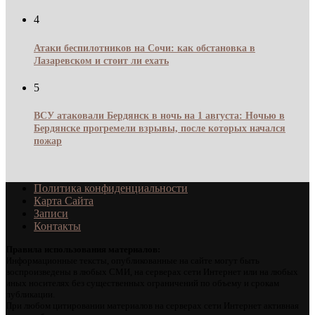
4
Атаки беспилотников на Сочи: как обстановка в
Лазаревском и стоит ли ехать
5
ВСУ атаковали Бердянск в ночь на 1 августа: Ночью в
Бердянске прогремели взрывы, после которых начался
пожар
Политика конфиденциальности
Карта Сайта
Записи
Контакты
Правила использования материалов:
Информационные тексты, опубликованные на сайте могут быть
воспроизведены в любых СМИ, на серверах сети Интернет или на любых
иных носителях без существенных ограничений по объему и срокам
публикации.
При любом цитировании материалов на серверах сети Интернет активная