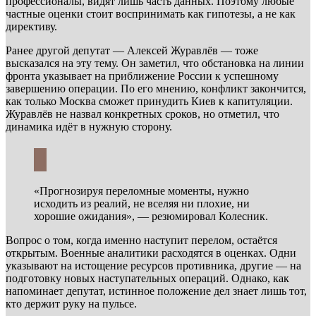
профессионалы, видят лишь часть данных. Поэтому любые
частные оценки стоит воспринимать как гипотезы, а не как
директиву.
Ранее другой депутат — Алексей Журавлёв — тоже
высказался на эту тему. Он заметил, что обстановка на линии
фронта указывает на приближение России к успешному
завершению операции. По его мнению, конфликт закончится,
как только Москва сможет принудить Киев к капитуляции.
Журавлёв не назвал конкретных сроков, но отметил, что
динамика идёт в нужную сторону.
«Прогнозируя переломные моменты, нужно
исходить из реалий, не вселяя ни плохие, ни
хорошие ожидания», — резюмировал Колесник.
Вопрос о том, когда именно наступит перелом, остаётся
открытым. Военные аналитики расходятся в оценках. Одни
указывают на истощение ресурсов противника, другие — на
подготовку новых наступательных операций. Однако, как
напоминает депутат, истинное положение дел знает лишь тот,
кто держит руку на пульсе.