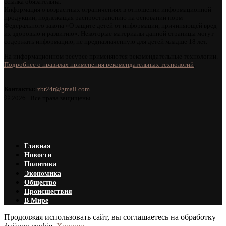
ссылка обязательна.
Информация о возрастных ограничениях в отношении информационной
продукции, подлежащая распространению на основании норм
Федерального закона «О защите детей от информации, причиняющей вред
их здоровью и развитию». Некоторые материалы данной страницы могут
содержать информацию, не предназначенную для детей младше 18 лет.
На информационном ресурсе применяются рекомендательные технологии.
Подробнее о правилах применения рекомендательных технологий
.
Контакты:
zbr24r@gmail.com
©
2026 . Все права защищены.
Главная
Новости
Политика
Экономика
Общество
Происшествия
В Мире
Продолжая использовать сайт, вы соглашаетесь на обработку