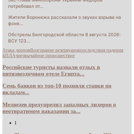
потребовал от…
Жители Воронежа рассказали о звуках взрыва на
фоне…
Обстрелы Белгородской области 8 августа 2026:
ВСУ 123…
Атака дронов
Возгорание резервуаров
последствия падения
БПЛА
чрезвычайное происшествие
Российские туристы назвали отдых в
пятизвездочном отеле Египта...
Семь банков из топ-10 подняли ставки по
вкладам...
Медведев предупредил западных лидеров о
неотвратимом наказании за...
1