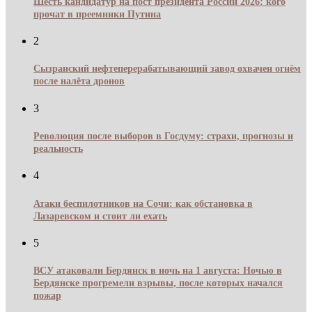
Шесть кандидатур на пост президента России 2026: кого
прочат в преемники Путина
2
Сызранский нефтеперерабатывающий завод охвачен огнём
после налёта дронов
3
Революция после выборов в Госдуму: страхи, прогнозы и
реальность
4
Атаки беспилотников на Сочи: как обстановка в
Лазаревском и стоит ли ехать
5
ВСУ атаковали Бердянск в ночь на 1 августа: Ночью в
Бердянске прогремели взрывы, после которых начался
пожар