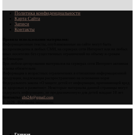
Политика конфиденциальности
Карта Сайта
Записи
Контакты
Правила использования материалов:
Информационные тексты, опубликованные на сайте могут быть
воспроизведены в любых СМИ, на серверах сети Интернет или на любых
иных носителях без существенных ограничений по объему и срокам
публикации.
При любом цитировании материалов на серверах сети Интернет активная
ссылка обязательна.
Информация о возрастных ограничениях в отношении информационной
продукции, подлежащая распространению на основании норм
Федерального закона «О защите детей от информации, причиняющей вред
их здоровью и развитию». Некоторые материалы данной страницы могут
содержать информацию, не предназначенную для детей младше 18 лет.
Контакты:
zbr24r@gmail.com
©
2026 . Все права защищены.
Главная