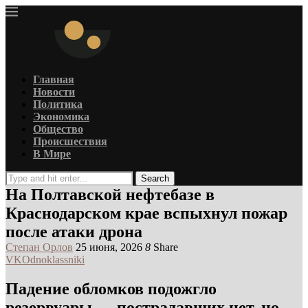
Главная
Новости
Политика
Экономика
Общество
Происшествия
В Мире
Search
На Полтавской нефтебазе в
Краснодарском крае вспыхнул пожар
после атаки дрона
Степан Орлов
25 июня, 2026
8
Share
VK
Odnoklassniki
Падение обломков подожгло
резервуары — пострадавших нет, но