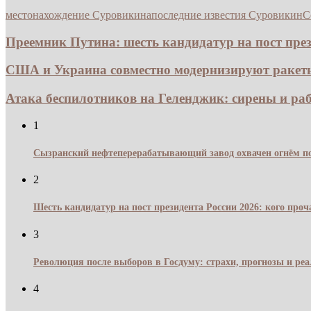
местонахождение Суровикина
последние известия Суровикин
С
Преемник Путина: шесть кандидатур на пост прези
США и Украина совместно модернизируют ракеты 
Атака беспилотников на Геленджик: сирены и раб
1
Сызранский нефтеперерабатывающий завод охвачен огнём по
2
Шесть кандидатур на пост президента России 2026: кого про
3
Революция после выборов в Госдуму: страхи, прогнозы и реа
4