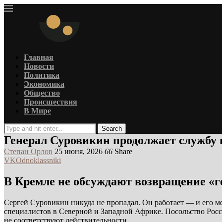
Главная
Новости
Политика
Экономика
Общество
Происшествия
В Мире
Search
Генерал Суровикин продолжает службу 
Степан Орлов
25 июня, 2026
66
Share
VK
Odnoklassniki
В Кремле не обсуждают возвращение «г
Сергей Суровикин никуда не пропадал. Он работает — и его м
специалистов в Северной и Западной Африке. Посольство Росс
не соответствуют действительности.