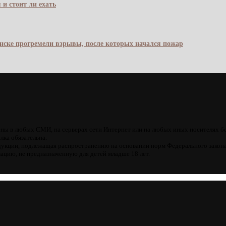
 и стоит ли ехать
янске прогремели взрывы, после которых начался пожар
ны в любых СМИ, на серверах сети Интернет или на любых иных носителях б
лка обязательна.
кции, подлежащая распространению на основании норм Федерального закона
цию, не предназначенную для детей младше 18 лет.