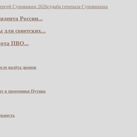
ергей Суровикин 2026
судьба генерала Суровикина
дента России...
для советских...
ота ПВО...
сле налёта дронов
чат в преемники Путина
льность