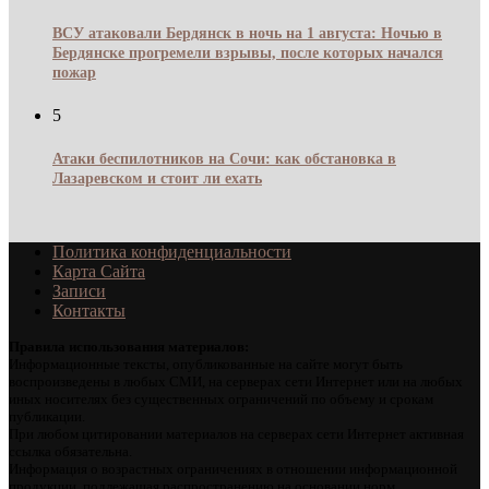
ВСУ атаковали Бердянск в ночь на 1 августа: Ночью в
Бердянске прогремели взрывы, после которых начался
пожар
5
Атаки беспилотников на Сочи: как обстановка в
Лазаревском и стоит ли ехать
Политика конфиденциальности
Карта Сайта
Записи
Контакты
Правила использования материалов:
Информационные тексты, опубликованные на сайте могут быть
воспроизведены в любых СМИ, на серверах сети Интернет или на любых
иных носителях без существенных ограничений по объему и срокам
публикации.
При любом цитировании материалов на серверах сети Интернет активная
ссылка обязательна.
Информация о возрастных ограничениях в отношении информационной
продукции, подлежащая распространению на основании норм