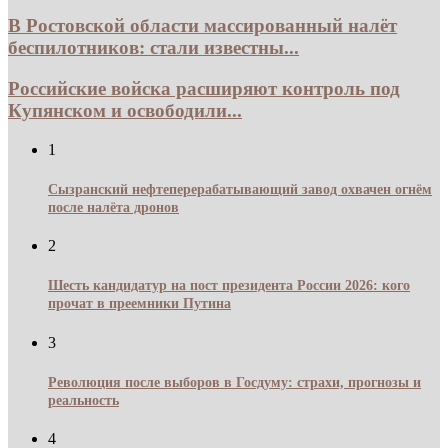
В Ростовской области массированный налёт
беспилотников: стали известны...
Российские войска расширяют контроль под
Купянском и освободили...
1
Сызранский нефтеперерабатывающий завод охвачен огнём
после налёта дронов
2
Шесть кандидатур на пост президента России 2026: кого
прочат в преемники Путина
3
Революция после выборов в Госдуму: страхи, прогнозы и
реальность
4