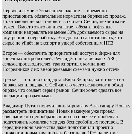
Первое и самое жёсткое предложение — временно
приостановить обязательные нормативы биржевых продаж.
Пока заводы не восстановятся, считает Сечин, механизм не
нужен. Вместо этого он предлагает обязать нефтяные
компании направлять не менее 30% добываемого сырья на
внутреннюю переработку. Это должно гарантировать, что
сырьё не уйдёт на экспорт в ущерб собственным НПЗ.
Второе — обеспечить приоритетный доступ к бирже для
конечных потребителей. Речь идёт о независимых АЗС,
сельхозпроизводителях, транспортных компаниях.
Посредников с их внебиржевыми схемами нужно отсечь.
Третье — топливо стандарта «Евро-3» продавать только на
биржевых площадках. Сейчас его часто реализуют в обход
биржи, что создаёт серый рынок. Сечин хочет сделать все
операции прозрачными.
Владимир Путин поручил вице-премьеру Александру Новаку
рассмотреть инициативы. Новак накануне уже провёл
совещание по ценообразованию на горючее и пообещал
подготовить комплекс мер для бесперебойных поставок. В
середине июня ведомства даже подготовили проект о
снижении норматива продаж бензина до 10% на летние