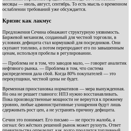
месяцы — июль, август, сентябрь. То есть мысль о временном
ослаблении требований уже обсуждается.
Кризис как лакмус
Предложения Сечина обнажают структурную уязвимость.
Биржевой механизм, созданный для честной торговли, в
условиях дефицита стал кормушкой для посредников. Они
скупают топливо, а потом перепродают его по завышенным
ценам, используя пробелы в регулировании.
— Проблема не в том, что заводов мало, — говорит аналитик
нефтяного рынка. — Проблема в том, что система
распределения дала сбой. Когда 80% покупателей — это
перекупщики, честной цены не будет.
Временная приостановка нормативов — мера вынужденная.
Но она не решает главного: НПЗ нужно восстанавливать.
Пока производственные мощности не вернутся к прежнему
уровню, любые административные ухищрения будут лишь
сдерживать рост цен, а не устранять причину дефицита.
Сечин это понимает. Его письмо — не просто жалоба, а
сигнал: без жёстких решений рынок может рухнуть. Ответ
правительства определит, как долго продлится топливный