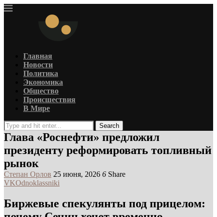
Главная
Новости
Политика
Экономика
Общество
Происшествия
В Мире
Search
Глава «Роснефти» предложил
президенту реформировать топливный
рынок
Степан Орлов
25 июня, 2026
6
Share
VK
Odnoklassniki
Биржевые спекулянты под прицелом:
почему Сечин хочет временно