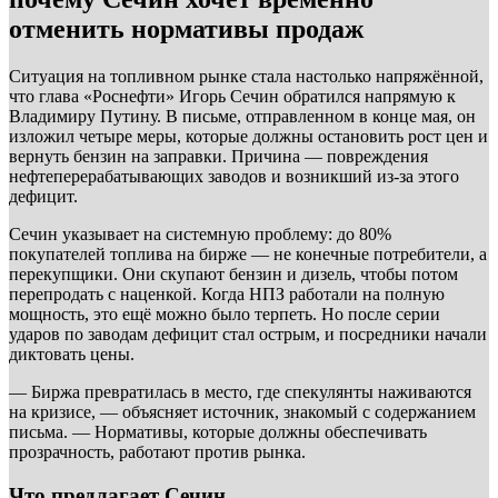
отменить нормативы продаж
Ситуация на топливном рынке стала настолько напряжённой,
что глава «Роснефти» Игорь Сечин обратился напрямую к
Владимиру Путину. В письме, отправленном в конце мая, он
изложил четыре меры, которые должны остановить рост цен и
вернуть бензин на заправки. Причина — повреждения
нефтеперерабатывающих заводов и возникший из-за этого
дефицит.
Сечин указывает на системную проблему: до 80%
покупателей топлива на бирже — не конечные потребители, а
перекупщики. Они скупают бензин и дизель, чтобы потом
перепродать с наценкой. Когда НПЗ работали на полную
мощность, это ещё можно было терпеть. Но после серии
ударов по заводам дефицит стал острым, и посредники начали
диктовать цены.
— Биржа превратилась в место, где спекулянты наживаются
на кризисе, — объясняет источник, знакомый с содержанием
письма. — Нормативы, которые должны обеспечивать
прозрачность, работают против рынка.
Что предлагает Сечин