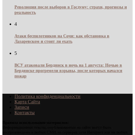
Революция после выборов в Госдуму: страхи, прогнозы и
реальность
4
Атаки беспилотников на Сочи: как обстановка в
Лазаревском и стоит ли ехать
5
ВСУ атаковали Бердянск в ночь на 1 августа: Ночью в
Бердянске прогремели взрывы, после которых начался
пожар
Политика конфиденциальности
Карта Сайта
Записи
Контакты
Правила использования материалов:
Информационные тексты, опубликованные на сайте могут быть
воспроизведены в любых СМИ, на серверах сети Интернет или на любых