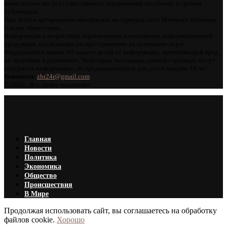
иных носителях без существенных ограничений по объему и срокам
публикации.
При любом цитировании материалов на серверах сети Интернет активная
ссылка обязательна.
Информация о возрастных ограничениях в отношении информационной
продукции, подлежащая распространению на основании норм
Федерального закона «О защите детей от информации, причиняющей вред
их здоровью и развитию». Некоторые материалы данной страницы могут
содержать информацию, не предназначенную для детей младше 18 лет.
Контакты:
zbr24r@gmail.com
©
2026 . Все права защищены.
Главная
Новости
Политика
Экономика
Общество
Происшествия
В Мире
Продолжая использовать сайт, вы соглашаетесь на обработку
файлов cookie.
Хорошо