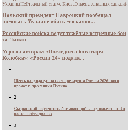
Украины
Нейтральный статус Киева
Отмена западных санкций
Польский президент Навроцкий пообещал
помогать Украине «бить москаля»...
Российские войска ведут тяжёлые встречные бои
за Лиман...
Угрозы авторам «Последнего богатыря.
Колобка»: «России 24» подала...
1
Шесть кандидатур на пост президента России 2026: кого
прочат в преемники Путина
2
Сызранский нефтеперерабатывающий завод охвачен огнём
после налёта дронов
3