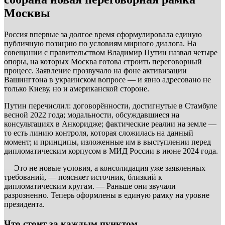
Москвы
Россия впервые за долгое время сформулировала единую
публичную позицию по условиям мирного диалога. На
совещании с правительством Владимир Путин назвал четыре
опоры, на которых Москва готова строить переговорный
процесс. Заявление прозвучало на фоне активизации
Вашингтона в украинском вопросе — и явно адресовано не
только Киеву, но и американской стороне.
Путин перечислил: договорённости, достигнутые в Стамбуле
весной 2022 года; модальности, обсуждавшиеся на
консультациях в Анкоридже; фактические реалии на земле —
то есть линию контроля, которая сложилась на данный
момент; и принципы, изложенные им в выступлении перед
дипломатическим корпусом в МИД России в июне 2024 года.
— Это не новые условия, а консолидация уже заявленных
требований, — поясняет источник, близкий к
дипломатическим кругам. — Раньше они звучали
разрозненно. Теперь оформлены в единую рамку на уровне
президента.
Что стоит за каждым пунктом