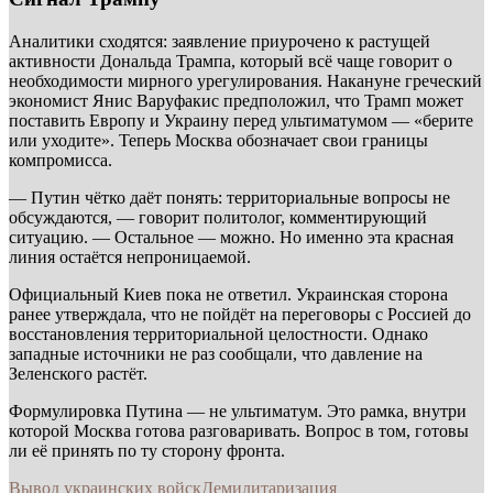
Аналитики сходятся: заявление приурочено к растущей
активности Дональда Трампа, который всё чаще говорит о
необходимости мирного урегулирования. Накануне греческий
экономист Янис Варуфакис предположил, что Трамп может
поставить Европу и Украину перед ультиматумом — «берите
или уходите». Теперь Москва обозначает свои границы
компромисса.
— Путин чётко даёт понять: территориальные вопросы не
обсуждаются, — говорит политолог, комментирующий
ситуацию. — Остальное — можно. Но именно эта красная
линия остаётся непроницаемой.
Официальный Киев пока не ответил. Украинская сторона
ранее утверждала, что не пойдёт на переговоры с Россией до
восстановления территориальной целостности. Однако
западные источники не раз сообщали, что давление на
Зеленского растёт.
Формулировка Путина — не ультиматум. Это рамка, внутри
которой Москва готова разговаривать. Вопрос в том, готовы
ли её принять по ту сторону фронта.
Вывод украинских войск
Демилитаризация