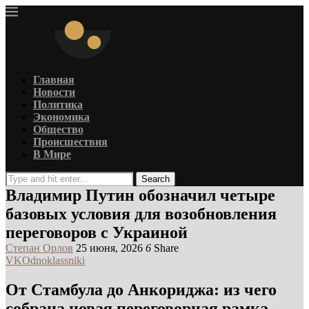
Главная
Новости
Политика
Экономика
Общество
Происшествия
В Мире
Search
Владимир Путин обозначил четыре
базовых условия для возобновления
переговоров с Украиной
Степан Орлов
25 июня, 2026
6
Share
VK
Odnoklassniki
От Стамбула до Анкориджа: из чего
собрана новая переговорная рамка