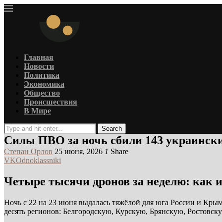
Главная
Новости
Политика
Экономика
Общество
Происшествия
В Мире
Search
Силы ПВО за ночь сбили 143 украински
Степан Орлов
25 июня, 2026
1
Share
VK
Odnoklassniki
Четыре тысячи дронов за неделю: как 
Ночь с 22 на 23 июня выдалась тяжёлой для юга России и Кр
десять регионов: Белгородскую, Курскую, Брянскую, Ростовск