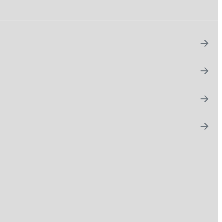
→
→
→
→