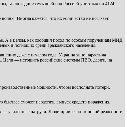
оны, за последние семь дней над Россией уничтожено 4124
олны. Иногда кажется, что их количество не иссякает.
ье. А в целом, как сообщил посол по особым поручениям МИД
неных и погибших среди гражданского населения.
авнению даже с началом года. Украина явно нарастила
лу. Цели — истощить российские системы ПВО, давить на
 производственные мощности, чтобы восполнять потери.
о быстрее сможет нарастить выпуск средств поражения.
ах — усиленные патрули. Люди привыкают к новой реальности,