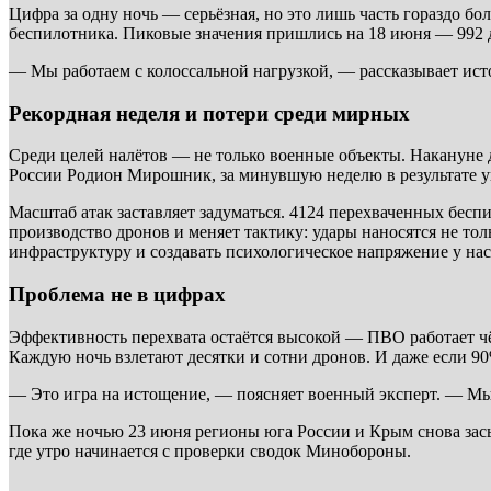
Цифра за одну ночь — серьёзная, но это лишь часть гораздо 
беспилотника. Пиковые значения пришлись на 18 июня — 992 дро
— Мы работаем с колоссальной нагрузкой, — рассказывает ист
Рекордная неделя и потери среди мирных
Среди целей налётов — не только военные объекты. Накануне 
России Родион Мирошник, за минувшую неделю в результате ук
Масштаб атак заставляет задуматься. 4124 перехваченных бесп
производство дронов и меняет тактику: удары наносятся не т
инфраструктуру и создавать психологическое напряжение у нас
Проблема не в цифрах
Эффективность перехвата остаётся высокой — ПВО работает чё
Каждую ночь взлетают десятки и сотни дронов. И даже если 90
— Это игра на истощение, — поясняет военный эксперт. — Мы 
Пока же ночью 23 июня регионы юга России и Крым снова засы
где утро начинается с проверки сводок Минобороны.