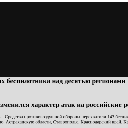
х беспилотника над десятью регионами
изменился характер атак на российские 
ыма. Средства противовоздушной обороны перехватили 143 бесп
ую, Астраханскую области, Ставрополье, Краснодарский край, К