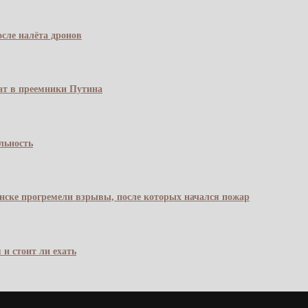
сле налёта дронов
чат в преемники Путина
льность
янске прогремели взрывы, после которых начался пожар
 и стоит ли ехать