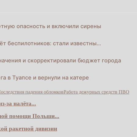
етную опасность и включили сирены
ёт беспилотников: стали известны…
начения и скорректировали бюджет города
га в Туапсе и вернули на катере
оследствия падения обломков
Работа дежурных средств ПВО
-за налёта...
ной помощи Польши...
кой ракетной дивизии