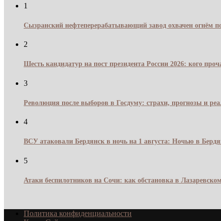
1
Сызранский нефтеперерабатывающий завод охвачен огнём по
2
Шесть кандидатур на пост президента России 2026: кого про
3
Революция после выборов в Госдуму: страхи, прогнозы и реа
4
ВСУ атаковали Бердянск в ночь на 1 августа: Ночью в Берд
5
Атаки беспилотников на Сочи: как обстановка в Лазаревском
Политика конфиденциальности