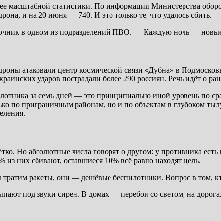
более масштабной статистики. По информации Министерства обор
на, и на 20 июня — 740. И это только те, что удалось сбить.
очник в одном из подразделений ПВО. — Каждую ночь — новые в
дроны атаковали центр космической связи «Дубна» в Подмосков
раинских ударов пострадали более 290 россиян. Речь идёт о ра
илотника за семь дней — это принципиально иной уровень по ср
олько по приграничным районам, но и по объектам в глубоком ты
еления.
тко. Но абсолютные числа говорят о другом: у противника есть
% из них сбивают, оставшиеся 10% всё равно находят цель.
тратим ракеты, они — дешёвые беспилотники. Вопрос в том, кт
пают под звуки сирен. В домах — перебои со светом, на дорог