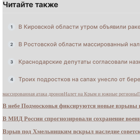
Читайте также
В Кировской области утром объявили рак
1
В Ростовской области массированный нал
2
Краснодарские депутаты согласовали наз
3
Троих подростков на сапах унесло от бере
4
массированная атака дронов
Налет на Крым и южные регионы
П
В небе Подмосковья фиксируются новые взрывы из
В МИД России спрогнозировали сохранение воен
Взрыв под Хмельницким вскрыл наследие советс