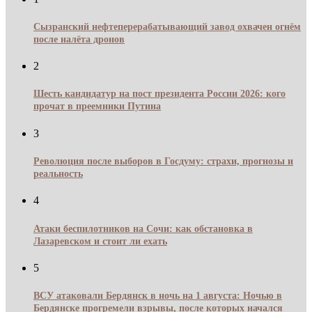
Сызранский нефтеперерабатывающий завод охвачен огнём
после налёта дронов
2
Шесть кандидатур на пост президента России 2026: кого
прочат в преемники Путина
3
Революция после выборов в Госдуму: страхи, прогнозы и
реальность
4
Атаки беспилотников на Сочи: как обстановка в
Лазаревском и стоит ли ехать
5
ВСУ атаковали Бердянск в ночь на 1 августа: Ночью в
Бердянске прогремели взрывы, после которых начался