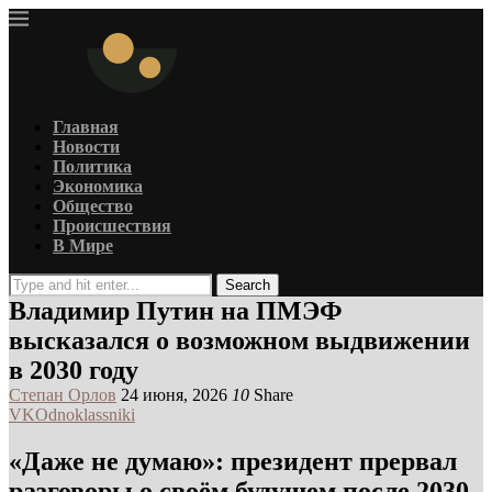
Главная
Новости
Политика
Экономика
Общество
Происшествия
В Мире
Search
Владимир Путин на ПМЭФ
высказался о возможном выдвижении
в 2030 году
Степан Орлов
24 июня, 2026
10
Share
VK
Odnoklassniki
«Даже не думаю»: президент прервал
разговоры о своём будущем после 2030-