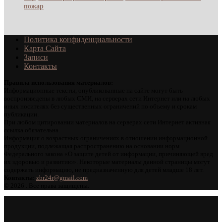
пожар
Политика конфиденциальности
Карта Сайта
Записи
Контакты
Правила использования материалов:
Информационные тексты, опубликованные на сайте могут быть
воспроизведены в любых СМИ, на серверах сети Интернет или на любых
иных носителях без существенных ограничений по объему и срокам
публикации.
При любом цитировании материалов на серверах сети Интернет активная
ссылка обязательна.
Информация о возрастных ограничениях в отношении информационной
продукции, подлежащая распространению на основании норм
Федерального закона «О защите детей от информации, причиняющей вред
их здоровью и развитию». Некоторые материалы данной страницы могут
содержать информацию, не предназначенную для детей младше 18 лет.
Контакты:
zbr24r@gmail.com
©
2026 . Все права защищены.