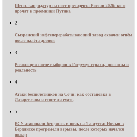
Шесть кандидатур на пост президента России 2026: кого
прочат в преемники Путина
2
Сызранский нефтеперерабатывающий завод охвачен огнём
после налёта дронов
3
Революция после выборов в Госдуму: страхи, прогнозы и
реальность
4
Атаки беспилотников на Сочи: как обстановка в
Лазаревском и стоит ли ехать
5
ВСУ атаковали Бердянск в ночь на 1 августа: Ночью в
Бердянске прогремели взрывы, после которых начался
пожар