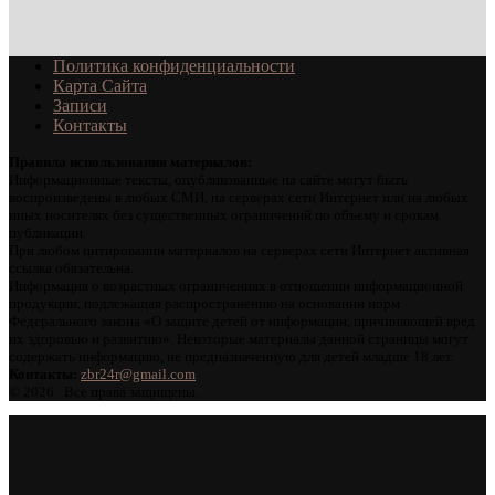
Политика конфиденциальности
Карта Сайта
Записи
Контакты
Правила использования материалов:
Информационные тексты, опубликованные на сайте могут быть
воспроизведены в любых СМИ, на серверах сети Интернет или на любых
иных носителях без существенных ограничений по объему и срокам
публикации.
При любом цитировании материалов на серверах сети Интернет активная
ссылка обязательна.
Информация о возрастных ограничениях в отношении информационной
продукции, подлежащая распространению на основании норм
Федерального закона «О защите детей от информации, причиняющей вред
их здоровью и развитию». Некоторые материалы данной страницы могут
содержать информацию, не предназначенную для детей младше 18 лет.
Контакты:
zbr24r@gmail.com
©
2026 . Все права защищены.