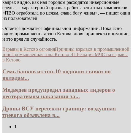
кадрах видно, как над городом расходятся инверсионные
следы — характерный признак работы зенитных комплексов.
«ПВО отработала по целям, слава богу, живы», — пишет один
из пользователей.
Остаётся дождаться официальной информации. Пока ясно
одно: промышленная зона Кстова вновь привлекла внимание,
и это вряд ли случайность.
Взрывы в Кстово сегодня
Причины взрывов в промышленной
зоне
Промышленная зона Кстово ЧП
Реакция МЧС на взрывы
в Кстово
Семь банков из топ-10 подняли ставки по
вкладам...
Медведев предупредил западных лидеров о
неотвратимом наказании за...
Дроны ВСУ пересекли границу: воздушная
тревога объявлена в...
1