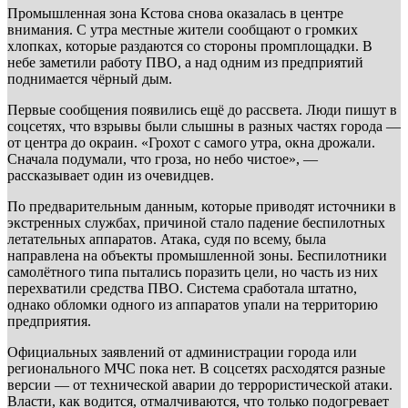
Промышленная зона Кстова снова оказалась в центре
внимания. С утра местные жители сообщают о громких
хлопках, которые раздаются со стороны промплощадки. В
небе заметили работу ПВО, а над одним из предприятий
поднимается чёрный дым.
Первые сообщения появились ещё до рассвета. Люди пишут в
соцсетях, что взрывы были слышны в разных частях города —
от центра до окраин. «Грохот с самого утра, окна дрожали.
Сначала подумали, что гроза, но небо чистое», —
рассказывает один из очевидцев.
По предварительным данным, которые приводят источники в
экстренных службах, причиной стало падение беспилотных
летательных аппаратов. Атака, судя по всему, была
направлена на объекты промышленной зоны. Беспилотники
самолётного типа пытались поразить цели, но часть из них
перехватили средства ПВО. Система сработала штатно,
однако обломки одного из аппаратов упали на территорию
предприятия.
Официальных заявлений от администрации города или
регионального МЧС пока нет. В соцсетях расходятся разные
версии — от технической аварии до террористической атаки.
Власти, как водится, отмалчиваются, что только подогревает