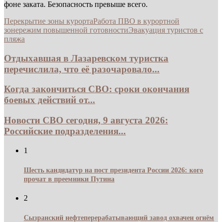
фоне заката. Безопасность превыше всего.
Перекрытие зоны курорта
Работа ПВО в курортной
зоне
режим повышенной готовности
Эвакуация туристов с
пляжа
Отдыхавшая в Лазаревском туристка
перечислила, что её разочаровало...
Когда закончиться СВО: сроки окончания
боевых действий от...
Новости СВО сегодня, 9 августа 2026:
Российские подразделения...
1
Шесть кандидатур на пост президента России 2026: кого
прочат в преемники Путина
2
Сызранский нефтеперерабатывающий завод охвачен огнём