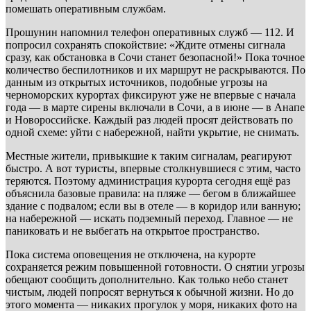
помешать оперативным службам.
Прошунин напомнил телефон оперативных служб — 112. И
попросил сохранять спокойствие: «Ждите отмены сигнала
сразу, как обстановка в Сочи станет безопасной!» Пока точное
количество беспилотников и их маршрут не раскрываются. По
данным из открытых источников, подобные угрозы на
черноморских курортах фиксируют уже не впервые с начала
года — в марте сирены включали в Сочи, а в июне — в Анапе
и Новороссийске. Каждый раз людей просят действовать по
одной схеме: уйти с набережной, найти укрытие, не снимать.
Местные жители, привыкшие к таким сигналам, реагируют
быстро. А вот туристы, впервые столкнувшиеся с этим, часто
теряются. Поэтому администрация курорта сегодня ещё раз
объяснила базовые правила: на пляже — бегом в ближайшее
здание с подвалом; если вы в отеле — в коридор или ванную;
на набережной — искать подземный переход. Главное — не
паниковать и не выбегать на открытое пространство.
Пока система оповещения не отключена, на курорте
сохраняется режим повышенной готовности. О снятии угрозы
обещают сообщить дополнительно. Как только небо станет
чистым, людей попросят вернуться к обычной жизни. Но до
этого момента — никаких прогулок у моря, никаких фото на