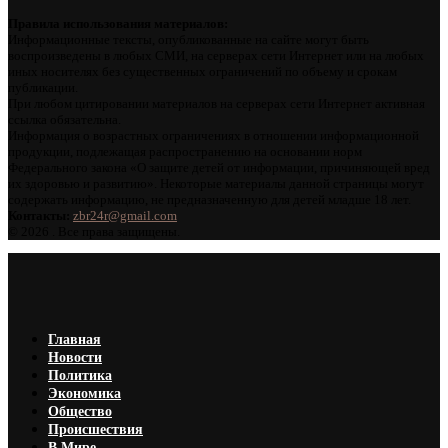
Правила использования материалов:
Информационные тексты, опубликованные на сайте могут быть
воспроизведены в любых СМИ, на серверах сети Интернет или на любых
иных носителях без существенных ограничений по объему и срокам
публикации.
При любом цитировании материалов на серверах сети Интернет активная
ссылка обязательна.
Информация о возрастных ограничениях в отношении информационной
продукции, подлежащая распространению на основании норм
Федерального закона «О защите детей от информации, причиняющей вред
их здоровью и развитию». Некоторые материалы данной страницы могут
содержать информацию, не предназначенную для детей младше 18 лет.
Контакты:
zbr24r@gmail.com
©
2026 . Все права защищены.
Главная
Новости
Политика
Экономика
Общество
Происшествия
В Мире