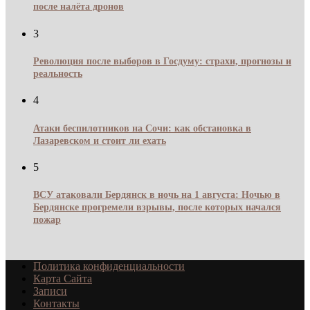
после налёта дронов
3
Революция после выборов в Госдуму: страхи, прогнозы и
реальность
4
Атаки беспилотников на Сочи: как обстановка в
Лазаревском и стоит ли ехать
5
ВСУ атаковали Бердянск в ночь на 1 августа: Ночью в
Бердянске прогремели взрывы, после которых начался
пожар
Политика конфиденциальности
Карта Сайта
Записи
Контакты