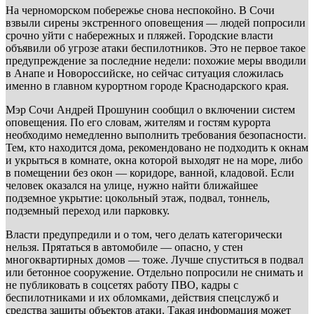
На черноморском побережье снова неспокойно. В Сочи
взвыли сирены экстренного оповещения — людей попросили
срочно уйти с набережных и пляжей. Городские власти
объявили об угрозе атаки беспилотников. Это не первое такое
предупреждение за последние недели: похожие меры вводили
в Анапе и Новороссийске, но сейчас ситуация сложилась
именно в главном курортном городе Краснодарского края.
Мэр Сочи Андрей Прошунин сообщил о включении систем
оповещения. По его словам, жителям и гостям курорта
необходимо немедленно выполнить требования безопасности.
Тем, кто находится дома, рекомендовано не подходить к окнам
и укрыться в комнате, окна которой выходят не на море, либо
в помещении без окон — коридоре, ванной, кладовой. Если
человек оказался на улице, нужно найти ближайшее
подземное укрытие: цокольный этаж, подвал, тоннель,
подземный переход или парковку.
Власти предупредили и о том, чего делать категорически
нельзя. Прятаться в автомобиле — опасно, у стен
многоквартирных домов — тоже. Лучше спуститься в подвал
или бетонное сооружение. Отдельно попросили не снимать и
не публиковать в соцсетях работу ПВО, кадры с
беспилотниками и их обломками, действия спецслужб и
средства защиты объектов атаки. Такая информация может