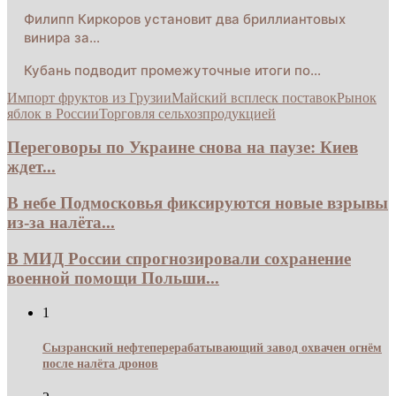
Филипп Киркоров установит два бриллиантовых
винира за…
Кубань подводит промежуточные итоги по…
Импорт фруктов из Грузии
Майский всплеск поставок
Рынок
яблок в России
Торговля сельхозпродукцией
Переговоры по Украине снова на паузе: Киев
ждет...
В небе Подмосковья фиксируются новые взрывы
из-за налёта...
В МИД России спрогнозировали сохранение
военной помощи Польши...
1
Сызранский нефтеперерабатывающий завод охвачен огнём
после налёта дронов