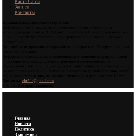
Карта Сайта
Записи
Контакты
Правила использования материалов:
Информационные тексты, опубликованные на сайте могут быть
воспроизведены в любых СМИ, на серверах сети Интернет или на любых
иных носителях без существенных ограничений по объему и срокам
публикации.
При любом цитировании материалов на серверах сети Интернет активная
ссылка обязательна.
Информация о возрастных ограничениях в отношении информационной
продукции, подлежащая распространению на основании норм
Федерального закона «О защите детей от информации, причиняющей вред
их здоровью и развитию». Некоторые материалы данной страницы могут
содержать информацию, не предназначенную для детей младше 18 лет.
Контакты:
zbr24r@gmail.com
©
2026 . Все права защищены.
Главная
Новости
Политика
Экономика