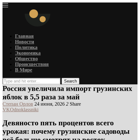
Главная
Новости
Политика
Экономика
Общество
Происшествия
В Мире
Search
Россия увеличила импорт грузинских
яблок в 5,5 раза за май
Степан Орлов
24 июня, 2026
2
Share
VK
Odnoklassniki
Девяносто пять процентов всего
урожая: почему грузинские садоводы
всё больше смотрят на восток