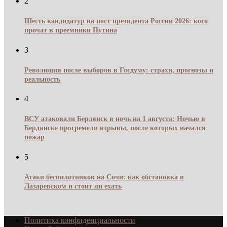
2
Шесть кандидатур на пост президента России 2026: кого
прочат в преемники Путина
3
Революция после выборов в Госдуму: страхи, прогнозы и
реальность
4
ВСУ атаковали Бердянск в ночь на 1 августа: Ночью в
Бердянске прогремели взрывы, после которых начался
пожар
5
Атаки беспилотников на Сочи: как обстановка в
Лазаревском и стоит ли ехать
Политика конфиденциальности