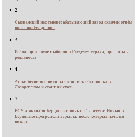
2
Сызранский нефтеперерабатывающий завод охвачен огнём
после налёта дронов
3
Революция после выборов в Госдуму: страхи, прогнозы и
реальность
4
Атаки беспилотников на Сочи: как обстановка в
Лазаревском и стоит ли ехать
5
ВСУ атаковали Бердянск в ночь на 1 августа: Ночью в
Бердянске прогремели взрывы, после которых начался
пожар