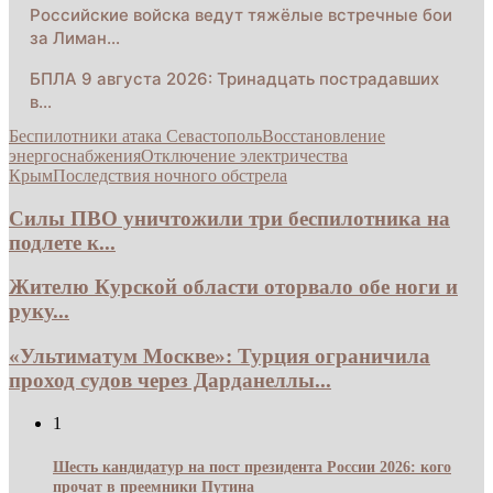
Российские войска ведут тяжёлые встречные бои
за Лиман…
БПЛА 9 августа 2026: Тринадцать пострадавших
в…
Беспилотники атака Севастополь
Восстановление
энергоснабжения
Отключение электричества
Крым
Последствия ночного обстрела
Силы ПВО уничтожили три беспилотника на
подлете к...
Жителю Курской области оторвало обе ноги и
руку...
«Ультиматум Москве»: Турция ограничила
проход судов через Дарданеллы...
1
Шесть кандидатур на пост президента России 2026: кого
прочат в преемники Путина