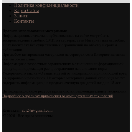
Политика конфиденциальности
Карта Сайта
Записи
Контакты
Правила использования материалов:
Информационные тексты, опубликованные на сайте могут быть
воспроизведены в любых СМИ, на серверах сети Интернет или на любых
иных носителях без существенных ограничений по объему и срокам
публикации.
При любом цитировании материалов на серверах сети Интернет активная
ссылка обязательна.
Информация о возрастных ограничениях в отношении информационной
продукции, подлежащая распространению на основании норм
Федерального закона «О защите детей от информации, причиняющей вред
их здоровью и развитию». Некоторые материалы данной страницы могут
содержать информацию, не предназначенную для детей младше 18 лет.
На информационном ресурсе применяются рекомендательные технологии.
Подробнее о правилах применения рекомендательных технологий
.
Контакты:
zbr24r@gmail.com
©
2026 . Все права защищены.