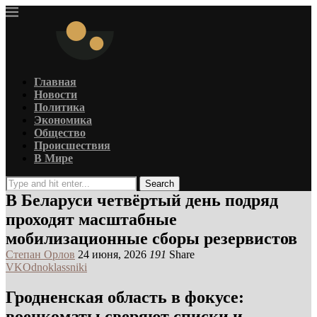
Главная
Новости
Политика
Экономика
Общество
Происшествия
В Мире
Search
В Беларуси четвёртый день подряд
проходят масштабные
мобилизационные сборы резервистов
Степан Орлов
24 июня, 2026
191
Share
VK
Odnoklassniki
Гродненская область в фокусе:
военкоматы сверяют списки и