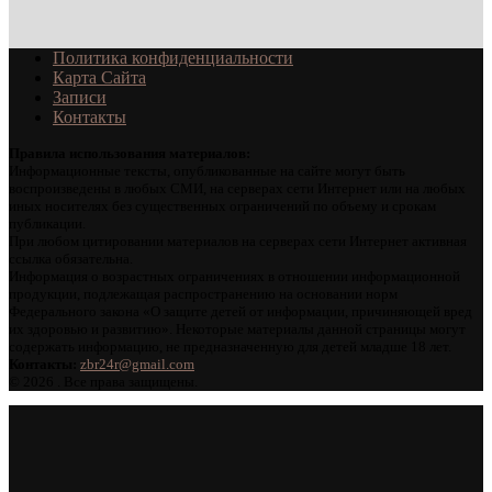
Политика конфиденциальности
Карта Сайта
Записи
Контакты
Правила использования материалов:
Информационные тексты, опубликованные на сайте могут быть
воспроизведены в любых СМИ, на серверах сети Интернет или на любых
иных носителях без существенных ограничений по объему и срокам
публикации.
При любом цитировании материалов на серверах сети Интернет активная
ссылка обязательна.
Информация о возрастных ограничениях в отношении информационной
продукции, подлежащая распространению на основании норм
Федерального закона «О защите детей от информации, причиняющей вред
их здоровью и развитию». Некоторые материалы данной страницы могут
содержать информацию, не предназначенную для детей младше 18 лет.
Контакты:
zbr24r@gmail.com
©
2026 . Все права защищены.