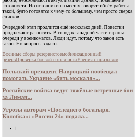
работа, необходимость актуализации данных, повышение
готовности. Но источники на местах говорят: объём работы
такой, будто готовятся к чему-то большему, чем просто сверка
списков.
Очередной этап продлится ещё несколько дней. Повестки
продолжают разносить. В городах западной части страны —
очереди у военкоматов. Люди идут, потому что закон есть
закон. Но вопросы задают.
Военные сборы резервистов
мобилизационный
резерв
Проверка боевой готовности
Учения с призывом
Польский президент Навроцкий пообещал
помогать Украине «бить москаля»...
Российские войска ведут тяжёлые встречные бои
за Лиман...
Угрозы авторам «Последнего богатыря.
Колобка»: «России 24» подала...
1