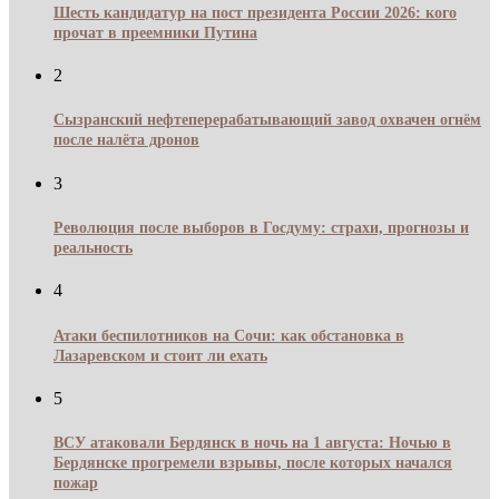
Шесть кандидатур на пост президента России 2026: кого
прочат в преемники Путина
2
Сызранский нефтеперерабатывающий завод охвачен огнём
после налёта дронов
3
Революция после выборов в Госдуму: страхи, прогнозы и
реальность
4
Атаки беспилотников на Сочи: как обстановка в
Лазаревском и стоит ли ехать
5
ВСУ атаковали Бердянск в ночь на 1 августа: Ночью в
Бердянске прогремели взрывы, после которых начался
пожар