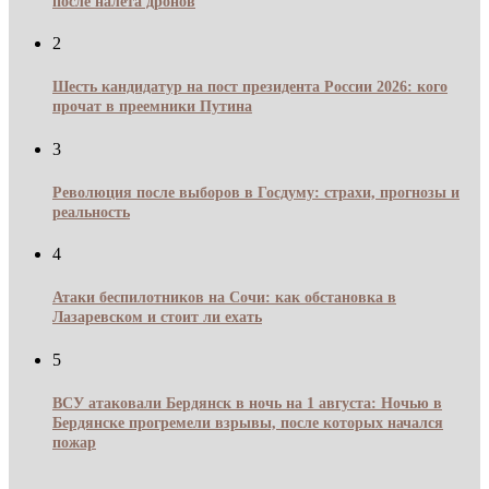
после налёта дронов
2
Шесть кандидатур на пост президента России 2026: кого
прочат в преемники Путина
3
Революция после выборов в Госдуму: страхи, прогнозы и
реальность
4
Атаки беспилотников на Сочи: как обстановка в
Лазаревском и стоит ли ехать
5
ВСУ атаковали Бердянск в ночь на 1 августа: Ночью в
Бердянске прогремели взрывы, после которых начался
пожар