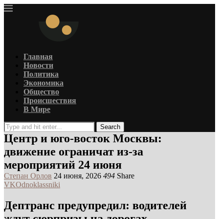
Главная
Новости
Политика
Экономика
Общество
Происшествия
В Мире
Search
Центр и юго-восток Москвы:
движение ограничат из-за
мероприятий 24 июня
Степан Орлов
24 июня, 2026
494
Share
VK
Odnoklassniki
Дептранс предупредил: водителей
ждут сюрпризы на дорогах