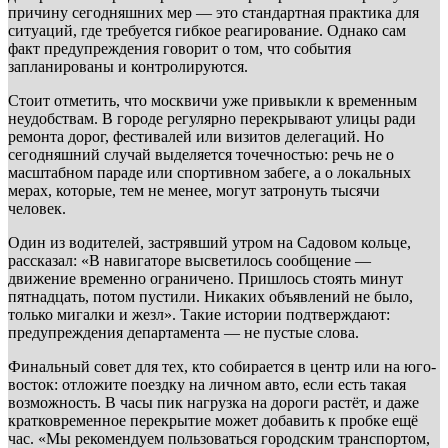
причину сегодняшних мер — это стандартная практика для
ситуаций, где требуется гибкое реагирование. Однако сам
факт предупреждения говорит о том, что события
запланированы и контролируются.
Стоит отметить, что москвичи уже привыкли к временным
неудобствам. В городе регулярно перекрывают улицы ради
ремонта дорог, фестивалей или визитов делегаций. Но
сегодняшний случай выделяется точечностью: речь не о
масштабном параде или спортивном забеге, а о локальных
мерах, которые, тем не менее, могут затронуть тысячи
человек.
Один из водителей, застрявший утром на Садовом кольце,
рассказал: «В навигаторе высветилось сообщение —
движение временно ограничено. Пришлось стоять минут
пятнадцать, потом пустили. Никаких объявлений не было,
только мигалки и жезл». Такие истории подтверждают:
предупреждения департамента — не пустые слова.
Финальный совет для тех, кто собирается в центр или на юго-
восток: отложите поездку на личном авто, если есть такая
возможность. В часы пик нагрузка на дороги растёт, и даже
кратковременное перекрытие может добавить к пробке ещё
час. «Мы рекомендуем пользоваться городским транспортом,