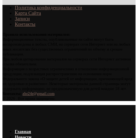
Политика конфиденциальности
Карта Сайта
Записи
Контакты
Правила использования материалов:
Информационные тексты, опубликованные на сайте могут быть
воспроизведены в любых СМИ, на серверах сети Интернет или на любых
иных носителях без существенных ограничений по объему и срокам
публикации.
При любом цитировании материалов на серверах сети Интернет активная
ссылка обязательна.
Информация о возрастных ограничениях в отношении информационной
продукции, подлежащая распространению на основании норм
Федерального закона «О защите детей от информации, причиняющей вред
их здоровью и развитию». Некоторые материалы данной страницы могут
содержать информацию, не предназначенную для детей младше 18 лет.
Контакты:
zbr24r@gmail.com
©
2026 . Все права защищены.
Главная
Новости