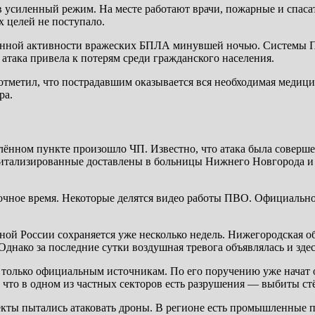
в усиленный режим. На месте работают врачи, пожарные и спас
 целей не поступало.
нной активности вражеских БПЛА минувшей ночью. Системы ПВ
 атака привела к потерям среди гражданского населения.
тметил, что пострадавшим оказывается вся необходимая медици
ра.
лённом пункте произошло ЧП. Известно, что атака была соверше
спитализированные доставлены в больницы Нижнего Новгорода и 
ночное время. Некоторые делятся видео работы ПВО. Официаль
ной России сохраняется уже несколько недель. Нижегородская о
днако за последние сутки воздушная тревога объявлялась и здес
ь только официальным источникам. По его поручению уже начат
что в одном из частных секторов есть разрушения — выбиты ст
кты пытались атаковать дроны. В регионе есть промышленные п