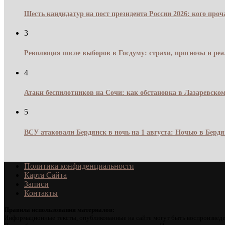
Шесть кандидатур на пост президента России 2026: кого про
3
Революция после выборов в Госдуму: страхи, прогнозы и реа
4
Атаки беспилотников на Сочи: как обстановка в Лазаревском
5
ВСУ атаковали Бердянск в ночь на 1 августа: Ночью в Берд
Политика конфиденциальности
Карта Сайта
Записи
Контакты
Правила использования материалов:
Информационные тексты, опубликованные на сайте могут быть воспроизведе