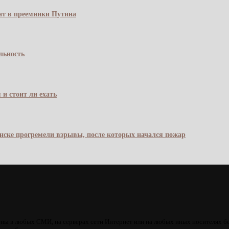
чат в преемники Путина
льность
 и стоит ли ехать
янске прогремели взрывы, после которых начался пожар
ны в любых СМИ, на серверах сети Интернет или на любых иных носителях б