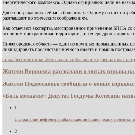
энергетического комплекса. Однако официально цели не назыв
Двое пострадавших сейчас в больницах. Одному из них потреб
разглашают по этическим соображениям.
Как отмечают эксперты, массированное применение БПЛА со с
основном приграничные территории, то теперь дроны долетают
Нижегородская область — один из крупных промышленных центр
ликвидировать последствия ночного налёта и помочь пострад
атака беспилотников
Жертвы атаки
Заявление губернатора
Постр
Жители Воронежа рассказали о звуках взрыва на 
Жители Подмосковья сообщили о новых взрывах:
«Бить москаля»: Депутат Госдумы Колесник назв
1
Сызранский нефтеперерабатывающий завод охвачен огнём по
2