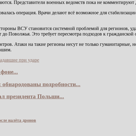
аются. Представители военных ведомств пока не комментируют д
овалась операция. Врачи делают всё возможное для стабилизаци
тороны ВСУ становится системной проблемой для регионов, уда
 до Поволжья. Это требует пересмотра подходов к гражданской
ов. Атаки на такие регионы несут не только гуманитарные, но
авшим.
адавшие при ударе
фоне...
 обнародованы подробности...
ал президента Польши...
сле налёта дронов