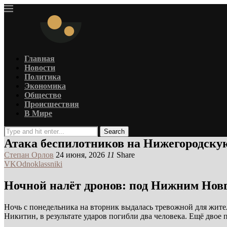
Главная
Новости
Политика
Экономика
Общество
Происшествия
В Мире
Search
Атака беспилотников на Нижегородскую
Степан Орлов
24 июня, 2026
11
Share
VK
Odnoklassniki
Ночной налёт дронов: под Нижним Нов
Ночь с понедельника на вторник выдалась тревожной для жите
Никитин, в результате ударов погибли два человека. Ещё двое