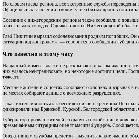
По словам главы региона, все экстренные службы переведены 
Официальных заявлений о количестве сбитых дронов или типах
Соседние с нижегородским регионы также сообщали о повыше
в нескольких городах. Однако только в Нижегородской области
Глеб Никитин выразил соболезнования родным погибших. Он о
ситуация под контролем», — говорится в сообщении губернато
Что известно к этому часу
На данный момент власти не раскрывают, в каком именно насе
них удалось нейтрализовать, но некоторые достигли цели. Го
тяжести.
Местные жители в соцсетях сообщают о хлопках и взрывах в 
на местах собирают данные о возможных разрушениях.
Такая интенсивность атак беспилотников на регионы Централь
фиксировали над Брянской, Курской, Белгородской областями. О
Губернатор призвал жителей сохранять спокойствие и доверят
чрезвычайным ситуациям оценят масштаб ущерба. Сообщается, 
Оперативным службам предстоит выяснить, какие именно объе