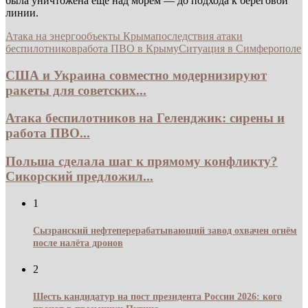
была уничтожена ещё над морем — до подхода к береговой
линии.
Атака на энергообъекты Крыма
последствия атаки
беспилотников
работа ПВО в Крыму
Ситуация в Симферополе
США и Украина совместно модернизируют
ракеты для советских...
Атака беспилотников на Геленджик: сирены и
работа ПВО...
Польша сделала шаг к прямому конфликту?
Сикорский предложил...
1
Сызранский нефтеперерабатывающий завод охвачен огнём
после налёта дронов
2
Шесть кандидатур на пост президента России 2026: кого