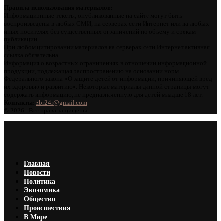
Правила использования материалов:
Информационные тексты, опубликованные на сайте могут быть
воспроизведены в любых СМИ, на серверах сети Интернет или на любых
иных носителях без существенных ограничений по объему и срокам
публикации.
При любом цитировании материалов на серверах сети Интернет активная
ссылка обязательна.
Информация о возрастных ограничениях в отношении информационной
продукции, подлежащая распространению на основании норм
Федерального закона «О защите детей от информации, причиняющей вред
их здоровью и развитию». Некоторые материалы данной страницы могут
содержать информацию, не предназначенную для детей младше 18 лет.
Контакты:
zbr24r@gmail.com
©
2026 . Все права защищены.
Главная
Новости
Политика
Экономика
Общество
Происшествия
В Мире