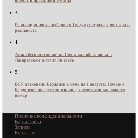
прочат в преемники Путина
3
Революция после выборов в Госдуму: страхи, прогнозы и
реальность
4
Атаки беспилотников на Сочи: как обстановка в
Лазаревском и стоит ли ехать
5
ВСУ атаковали Бердянск в ночь на 1 августа: Ночью в
Бердянске прогремели взрывы, после которых начался
пожар
Политика конфиденциальности
Карта Сайта
Записи
Контакты