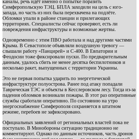
каналы, речь идёт именно о попытке поразить
Симферопольскую ТЭЦ. БПЛА заходили на цель с юго-
запада, но часть из них была перехвачена на подлёте.
Обломки упали в районе станции и прилегающих
территориях. Специалисты сейчас проверяют, есть ли
повреждения инфраструктуры и возможные жертвы.
Одновременно с этим ПВО работала и над другими частями
Крыма. В Севастополе объявляли воздушную тревогу —
слышали работу «Панцирей» и С-400. В Евпатории и
Феодосии тоже фиксировали пуски. По предварительным
данным, удалось сбить не менее десятка беспилотников и
несколько ракет, выпущенных с территории Украины.
Это не первая попытка ударить по энергетической
инфраструктуре полуострова. Ранее под атаку попадали
Таврическая ТЭС и объекты в Кесслеровском лесу. Тогда из-за
падения обломков возникали пожары. В этот раз оперативные
службы сработали оперативно. По состоянию на утро
энергоснабжение Симферополя сохраняется в штатном
режиме, перебоев не зафиксировано.
Официальных заявлений от региональных властей пока не
поступало. В Минобороны ситуацию традиционно не
комментируют. Однако по данным источников, часть дронов