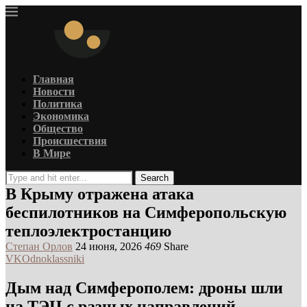
Главная
Новости
Политика
Экономика
Общество
Происшествия
В Мире
Search
В Крыму отражена атака
беспилотников на Симферопольскую
теплоэлектростанцию
Степан Орлов
24 июня, 2026
469
Share
VK
Odnoklassniki
Дым над Симферополем: дроны шли
на ТЭЦ с разных направлений