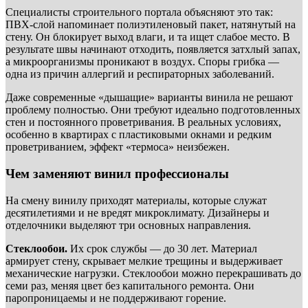
Специалисты строительного портала объясняют это так:
ПВХ-слой напоминает полиэтиленовый пакет, натянутый на
стену. Он блокирует выход влаги, и та ищет слабое место. В
результате швы начинают отходить, появляется затхлый запах,
а микроорганизмы проникают в воздух. Споры грибка —
одна из причин аллергий и респираторных заболеваний.
Даже современные «дышащие» варианты винила не решают
проблему полностью. Они требуют идеально подготовленных
стен и постоянного проветривания. В реальных условиях,
особенно в квартирах с пластиковыми окнами и редким
проветриванием, эффект «термоса» неизбежен.
Чем заменяют винил профессионалы
На смену винилу приходят материалы, которые служат
десятилетиями и не вредят микроклимату. Дизайнеры и
отделочники выделяют три основных направления.
Стеклообои.
Их срок службы — до 30 лет. Материал
армирует стену, скрывает мелкие трещины и выдерживает
механические нагрузки. Стеклообои можно перекрашивать до
семи раз, меняя цвет без капитального ремонта. Они
паропроницаемы и не поддерживают горение.