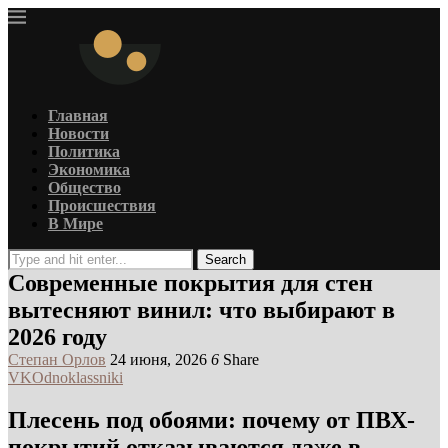
Главная
Новости
Политика
Экономика
Общество
Происшествия
В Мире
Search
Современные покрытия для стен
вытесняют винил: что выбирают в
2026 году
Степан Орлов
24 июня, 2026
6
Share
VK
Odnoklassniki
Плесень под обоями: почему от ПВХ-
покрытий отказываются даже в