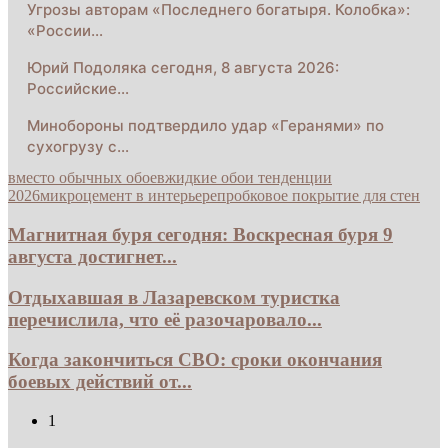
Угрозы авторам «Последнего богатыря. Колобка»:
«России…
Юрий Подоляка сегодня, 8 августа 2026:
Российские…
Минобороны подтвердило удар «Геранями» по
сухогрузу с…
вместо обычных обоев
жидкие обои тенденции
2026
микроцемент в интерьере
пробковое покрытие для стен
Магнитная буря сегодня: Воскресная буря 9
августа достигнет...
Отдыхавшая в Лазаревском туристка
перечислила, что её разочаровало...
Когда закончиться СВО: сроки окончания
боевых действий от...
1