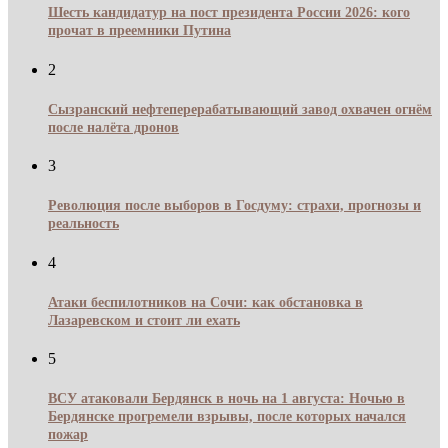
Шесть кандидатур на пост президента России 2026: кого
прочат в преемники Путина
2
Сызранский нефтеперерабатывающий завод охвачен огнём
после налёта дронов
3
Революция после выборов в Госдуму: страхи, прогнозы и
реальность
4
Атаки беспилотников на Сочи: как обстановка в
Лазаревском и стоит ли ехать
5
ВСУ атаковали Бердянск в ночь на 1 августа: Ночью в
Бердянске прогремели взрывы, после которых начался
пожар