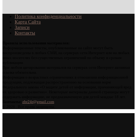
Политика конфиденциальности
Карта Сайта
Записи
Контакты
Правила использования материалов:
Информационные тексты, опубликованные на сайте могут быть
воспроизведены в любых СМИ, на серверах сети Интернет или на любых
иных носителях без существенных ограничений по объему и срокам
публикации.
При любом цитировании материалов на серверах сети Интернет активная
ссылка обязательна.
Информация о возрастных ограничениях в отношении информационной
продукции, подлежащая распространению на основании норм
Федерального закона «О защите детей от информации, причиняющей вред
их здоровью и развитию». Некоторые материалы данной страницы могут
содержать информацию, не предназначенную для детей младше 18 лет.
Контакты:
zbr24r@gmail.com
©
2026 . Все права защищены.