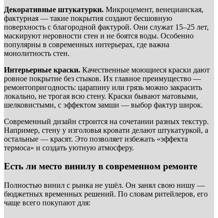
Декоративные штукатурки.
Микроцемент, венецианская,
фактурная — такие покрытия создают бесшовную
поверхность с благородной фактурой. Они служат 15–25 лет,
маскируют неровности стен и не боятся воды. Особенно
популярны в современных интерьерах, где важна
монолитность стен.
Интерьерные краски.
Качественные моющиеся краски дают
ровное покрытие без стыков. Их главное преимущество —
ремонтопригодность: царапину или грязь можно закрасить
локально, не трогая всю стену. Краски бывают матовыми,
шелковистыми, с эффектом замши — выбор фактур широк.
Современный дизайн строится на сочетании разных текстур.
Например, стену у изголовья кровати делают штукатуркой, а
остальные — красят. Это позволяет избежать «эффекта
термоса» и создать уютную атмосферу.
Есть ли место винилу в современном ремонте
Полностью винил с рынка не ушёл. Он занял свою нишу —
бюджетных временных решений. По словам ритейлеров, его
чаще всего покупают для: