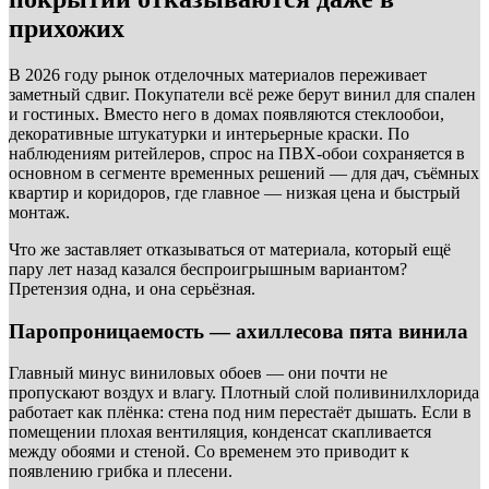
прихожих
В 2026 году рынок отделочных материалов переживает
заметный сдвиг. Покупатели всё реже берут винил для спален
и гостиных. Вместо него в домах появляются стеклообои,
декоративные штукатурки и интерьерные краски. По
наблюдениям ритейлеров, спрос на ПВХ-обои сохраняется в
основном в сегменте временных решений — для дач, съёмных
квартир и коридоров, где главное — низкая цена и быстрый
монтаж.
Что же заставляет отказываться от материала, который ещё
пару лет назад казался беспроигрышным вариантом?
Претензия одна, и она серьёзная.
Паропроницаемость — ахиллесова пята винила
Главный минус виниловых обоев — они почти не
пропускают воздух и влагу. Плотный слой поливинилхлорида
работает как плёнка: стена под ним перестаёт дышать. Если в
помещении плохая вентиляция, конденсат скапливается
между обоями и стеной. Со временем это приводит к
появлению грибка и плесени.