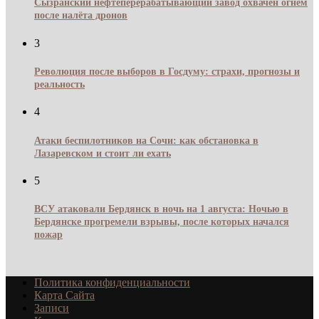
Сызранский нефтеперерабатывающий завод охвачен огнём
после налёта дронов
3
Революция после выборов в Госдуму: страхи, прогнозы и
реальность
4
Атаки беспилотников на Сочи: как обстановка в
Лазаревском и стоит ли ехать
5
ВСУ атаковали Бердянск в ночь на 1 августа: Ночью в
Бердянске прогремели взрывы, после которых начался
пожар
Политика конфиденциальности
Карта Сайта
Записи