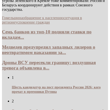
угрозы Зеленского в Кремле тоже комментировали: Россия и
Беларусь координируют действия в рамках Союзного
государства.
Гомельщина
обращение к населению
ситуация в
регионе
успокоение граждан
Семь банков из топ-10 подняли ставки по
вкладам...
Медведев предупредил западных лидеров о
неотвратимом наказании за...
Дроны ВСУ пересекли границу: воздушная
тревога объявлена в...
1
Шесть кандидатур на пост президента России 2026: кого
прочат в преемники Путина
2