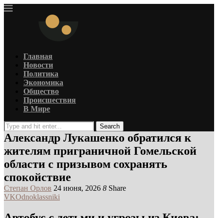
Главная
Новости
Политика
Экономика
Общество
Происшествия
В Мире
Search
Александр Лукашенко обратился к
жителям приграничной Гомельской
области с призывом сохранять
спокойствие
Степан Орлов
24 июня, 2026
8
Share
VK
Odnoklassniki
Автобус с детьми и угрозы из Киева: