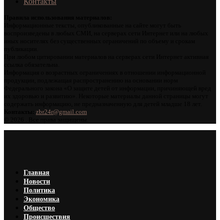
Контакты
Правила использования материалов:
Информационные тексты, опубликованные на сайте могут быть
воспроизведены в любых СМИ, на серверах сети Интернет или на любых
иных носителях без существенных ограничений по объему и срокам
публикации.
При любом цитировании материалов на серверах сети Интернет активная
ссылка обязательна.
Информация о возрастных ограничениях в отношении информационной
продукции, подлежащая распространению на основании норм
Федерального закона «О защите детей от информации, причиняющей вред
их здоровью и развитию». Некоторые материалы данной страницы могут
содержать информацию, не предназначенную для детей младше 18 лет.
Контакты:
zbr24r@gmail.com
©
2026 . Все права защищены.
Главная
Новости
Политика
Экономика
Общество
Происшествия