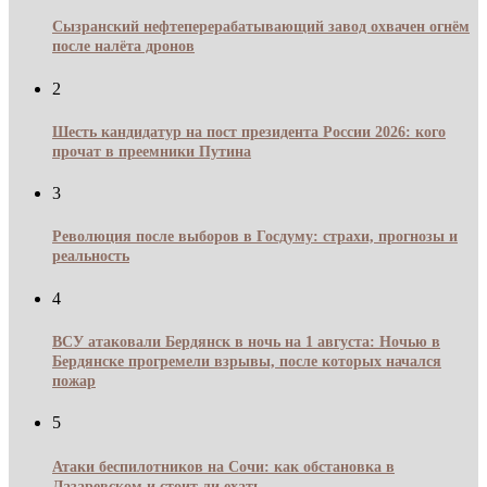
Сызранский нефтеперерабатывающий завод охвачен огнём
после налёта дронов
2
Шесть кандидатур на пост президента России 2026: кого
прочат в преемники Путина
3
Революция после выборов в Госдуму: страхи, прогнозы и
реальность
4
ВСУ атаковали Бердянск в ночь на 1 августа: Ночью в
Бердянске прогремели взрывы, после которых начался
пожар
5
Атаки беспилотников на Сочи: как обстановка в
Лазаревском и стоит ли ехать