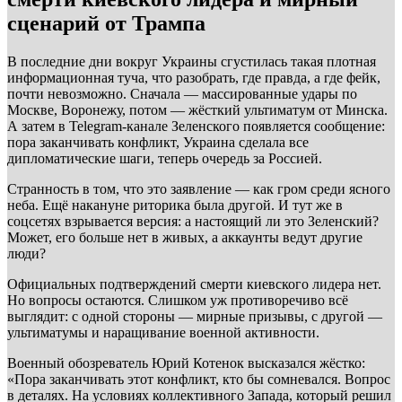
сценарий от Трампа
В последние дни вокруг Украины сгустилась такая плотная
информационная туча, что разобрать, где правда, а где фейк,
почти невозможно. Сначала — массированные удары по
Москве, Воронежу, потом — жёсткий ультиматум от Минска.
А затем в Telegram-канале Зеленского появляется сообщение:
пора заканчивать конфликт, Украина сделала все
дипломатические шаги, теперь очередь за Россией.
Странность в том, что это заявление — как гром среди ясного
неба. Ещё накануне риторика была другой. И тут же в
соцсетях взрывается версия: а настоящий ли это Зеленский?
Может, его больше нет в живых, а аккаунты ведут другие
люди?
Официальных подтверждений смерти киевского лидера нет.
Но вопросы остаются. Слишком уж противоречиво всё
выглядит: с одной стороны — мирные призывы, с другой —
ультиматумы и наращивание военной активности.
Военный обозреватель Юрий Котенок высказался жёстко:
«Пора заканчивать этот конфликт, кто бы сомневался. Вопрос
в деталях. На условиях коллективного Запада, который решил