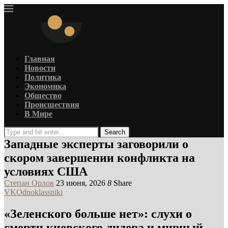
Главная
Новости
Политика
Экономика
Общество
Происшествия
В Мире
Search
Западные эксперты заговорили о
скором завершении конфликта на
условиях США
Степан Орлов
23 июня, 2026
8
Share
VK
Odnoklassniki
«Зеленского больше нет»: слухи о
смерти киевского лидера и мирный