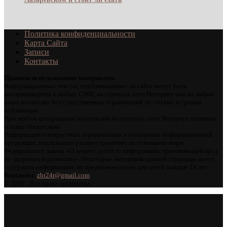
Политика конфиденциальности
Карта Сайта
Записи
Контакты
Правила использования материалов:
Информационные тексты, опубликованные на сайте могут быть
воспроизведены в любых СМИ, на серверах сети Интернет или на любых
иных носителях без существенных ограничений по объему и срокам
публикации.
При любом цитировании материалов на серверах сети Интернет активная
ссылка обязательна.
Информация о возрастных ограничениях в отношении информационной
продукции, подлежащая распространению на основании норм
Федерального закона «О защите детей от информации, причиняющей вред
их здоровью и развитию». Некоторые материалы данной страницы могут
содержать информацию, не предназначенную для детей младше 18 лет.
Контакты:
zbr24r@gmail.com
©
2026 . Все права защищены.