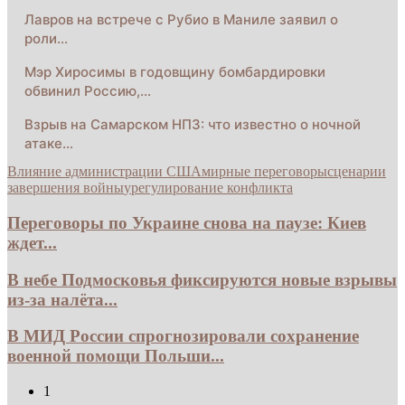
Лавров на встрече с Рубио в Маниле заявил о
роли…
Мэр Хиросимы в годовщину бомбардировки
обвинил Россию,…
Взрыв на Самарском НПЗ: что известно о ночной
атаке…
Влияние администрации США
мирные переговоры
сценарии
завершения войны
урегулирование конфликта
Переговоры по Украине снова на паузе: Киев
ждет...
В небе Подмосковья фиксируются новые взрывы
из-за налёта...
В МИД России спрогнозировали сохранение
военной помощи Польши...
1