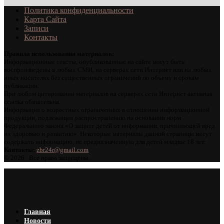
Политика конфиденциальности
Карта Сайта
Записи
Контакты
Правила использования материалов:
Информационные тексты, опубликованные на сайте могут быть
воспроизведены в любых СМИ, на серверах сети Интернет или на любых
иных носителях без существенных ограничений по объему и срокам
публикации.
При любом цитировании материалов на серверах сети Интернет активная
ссылка обязательна.
Информация о возрастных ограничениях в отношении информационной
продукции, подлежащая распространению на основании норм
Федерального закона «О защите детей от информации, причиняющей вред
их здоровью и развитию». Некоторые материалы данной страницы могут
содержать информацию, не предназначенную для детей младше 18 лет.
Контакты:
zbr24r@gmail.com
©
2026 . Все права защищены.
Главная
Новости