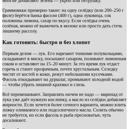
многие добавляют зелень — укроп или петрушку.
Граммовкки примерно такие: на одну селёдку (или 200–250 г
филе) берётся банка фасоли (400 г), одна луковица, сок
половины лимона, сахар по вкусу. Если селёдка очень
солёная, можно её вымочить в молоке или просто дать стечь
лишнему рассолу.
Как готовить: быстро и без хлопот
Первым делом — лук. Его нарезают тонкими полукольцами,
складывают в миску, посыпают сахаром, поливают лимонным
соком и оставляют на 15–20 минут. За это время лук отдаст
горечь и станет прозрачным, почти хрустальным. Селедку
чистят от костей и кожи, режут небольшими кусочками.
Фасоль откидывают на дуршлаг, промывают холодной водой
— чтобы убрать лишний крахмал и слизь.
Всё перемешивают. Заправлять ничем не надо — маринад от
лука уже даёт нужную кислинку, а масло из селёдки добавляет
жирности. Если хочется более сочного варианта, можно влить
ложку оливкового или подсолнечного масла. Солить обычно
не требуется, но если фасоль и рыба пресноватые, чуть
досаливают.