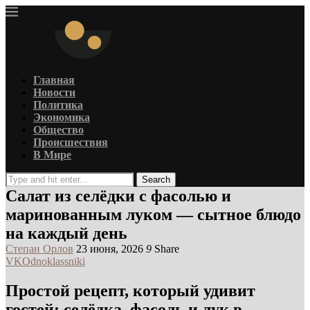
Главная
Новости
Политика
Экономика
Общество
Происшествия
В Мире
Search
Салат из селёдки с фасолью и
маринованным луком — сытное блюдо
на каждый день
Степан Орлов
23 июня, 2026
9
Share
VK
Odnoklassniki
Простой рецепт, который удивит
гостей: селёдка, фасоль и лук в