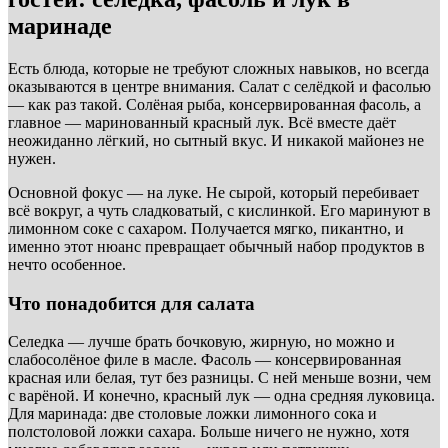
маринаде
Есть блюда, которые не требуют сложных навыков, но всегда
оказываются в центре внимания. Салат с селёдкой и фасолью
— как раз такой. Солёная рыба, консервированная фасоль, а
главное — маринованный красный лук. Всё вместе даёт
неожиданно лёгкий, но сытный вкус. И никакой майонез не
нужен.
Основной фокус — на луке. Не сырой, который перебивает
всё вокруг, а чуть сладковатый, с кислинкой. Его маринуют в
лимонном соке с сахаром. Получается мягко, пикантно, и
именно этот нюанс превращает обычный набор продуктов в
нечто особенное.
Что понадобится для салата
Селедка — лучше брать бочковую, жирную, но можно и
слабосолёное филе в масле. Фасоль — консервированная
красная или белая, тут без разницы. С ней меньше возни, чем
с варёной. И конечно, красный лук — одна средняя луковица.
Для маринада: две столовые ложки лимонного сока и
полстоловой ложки сахара. Больше ничего не нужно, хотя