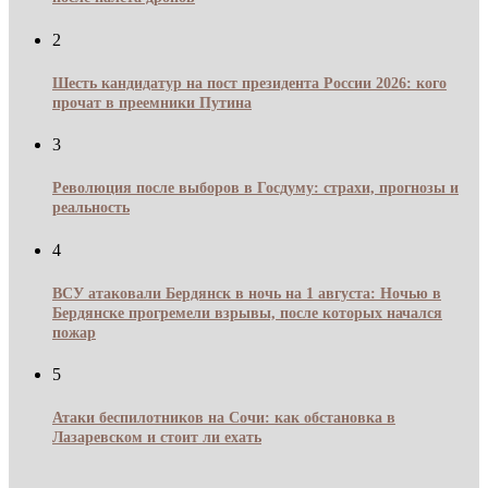
2
Шесть кандидатур на пост президента России 2026: кого
прочат в преемники Путина
3
Революция после выборов в Госдуму: страхи, прогнозы и
реальность
4
ВСУ атаковали Бердянск в ночь на 1 августа: Ночью в
Бердянске прогремели взрывы, после которых начался
пожар
5
Атаки беспилотников на Сочи: как обстановка в
Лазаревском и стоит ли ехать