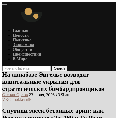
Главная
Новости
Политика
Экономика
Общество
Происшествия
В Мире
Search
На авиабазе Энгельс возводят
капитальные укрытия для
стратегических бомбардировщиков
Степан Орлов
23 июня, 2026
13
Share
VK
Odnoklassniki
Спутник засёк бетонные арки: как
Россия защищает Ту-160 и Ту-95 от