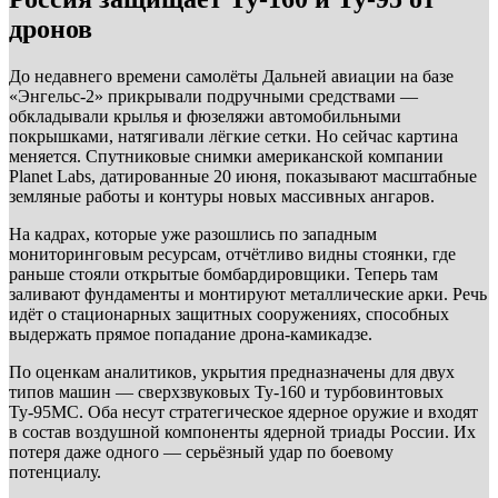
дронов
До недавнего времени самолёты Дальней авиации на базе
«Энгельс-2» прикрывали подручными средствами —
обкладывали крылья и фюзеляжи автомобильными
покрышками, натягивали лёгкие сетки. Но сейчас картина
меняется. Спутниковые снимки американской компании
Planet Labs, датированные 20 июня, показывают масштабные
земляные работы и контуры новых массивных ангаров.
На кадрах, которые уже разошлись по западным
мониторинговым ресурсам, отчётливо видны стоянки, где
раньше стояли открытые бомбардировщики. Теперь там
заливают фундаменты и монтируют металлические арки. Речь
идёт о стационарных защитных сооружениях, способных
выдержать прямое попадание дрона-камикадзе.
По оценкам аналитиков, укрытия предназначены для двух
типов машин — сверхзвуковых Ту-160 и турбовинтовых
Ту-95МС. Оба несут стратегическое ядерное оружие и входят
в состав воздушной компоненты ядерной триады России. Их
потеря даже одного — серьёзный удар по боевому
потенциалу.