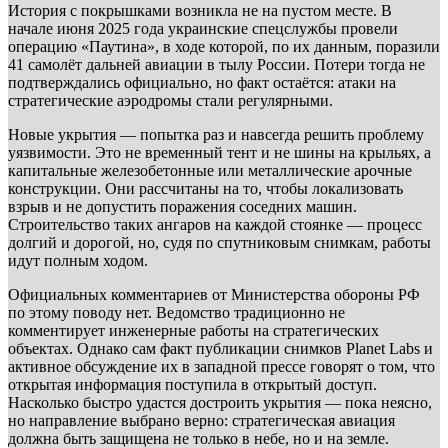
История с покрышками возникла не на пустом месте. В
начале июня 2025 года украинские спецслужбы провели
операцию «Паутина», в ходе которой, по их данным, поразили
41 самолёт дальней авиации в тылу России. Потери тогда не
подтверждались официально, но факт остаётся: атаки на
стратегические аэродромы стали регулярными.
Новые укрытия — попытка раз и навсегда решить проблему
уязвимости. Это не временный тент и не шины на крыльях, а
капитальные железобетонные или металлические арочные
конструкции. Они рассчитаны на то, чтобы локализовать
взрыв и не допустить поражения соседних машин.
Строительство таких ангаров на каждой стоянке — процесс
долгий и дорогой, но, судя по спутниковым снимкам, работы
идут полным ходом.
Официальных комментариев от Министерства обороны РФ
по этому поводу нет. Ведомство традиционно не
комментирует инженерные работы на стратегических
объектах. Однако сам факт публикации снимков Planet Labs и
активное обсуждение их в западной прессе говорят о том, что
открытая информация поступила в открытый доступ.
Насколько быстро удастся достроить укрытия — пока неясно,
но направление выбрано верно: стратегическая авиация
должна быть защищена не только в небе, но и на земле.