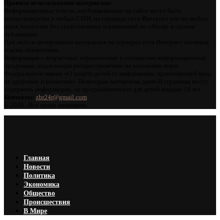
Правила использования материалов:
Информационные тексты, опубликованные на сайте могут быть
воспроизведены в любых СМИ, на серверах сети Интернет или на любых
иных носителях без существенных ограничений по объему и срокам
публикации.
При любом цитировании материалов на серверах сети Интернет активная
ссылка обязательна.
Информация о возрастных ограничениях в отношении информационной
продукции, подлежащая распространению на основании норм
Федерального закона «О защите детей от информации, причиняющей вред
их здоровью и развитию». Некоторые материалы данной страницы могут
содержать информацию, не предназначенную для детей младше 18 лет.
Контакты:
zbr24r@gmail.com
©
2026 . Все права защищены.
Главная
Новости
Политика
Экономика
Общество
Происшествия
В Мире