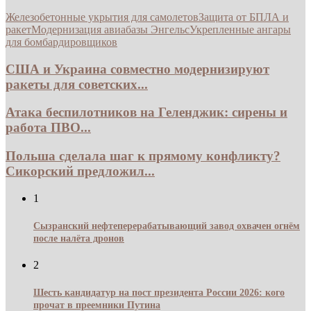
Железобетонные укрытия для самолетов
Защита от БПЛА и
ракет
Модернизация авиабазы Энгельс
Укрепленные ангары
для бомбардировщиков
США и Украина совместно модернизируют
ракеты для советских...
Атака беспилотников на Геленджик: сирены и
работа ПВО...
Польша сделала шаг к прямому конфликту?
Сикорский предложил...
1
Сызранский нефтеперерабатывающий завод охвачен огнём
после налёта дронов
2
Шесть кандидатур на пост президента России 2026: кого
прочат в преемники Путина