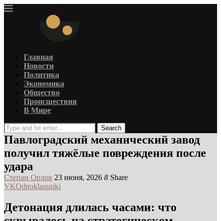
Главная
Новости
Политика
Экономика
Общество
Происшествия
В Мире
Search
Павлоградский механический завод
получил тяжёлые повреждения после
удара
Степан Орлов
23 июня, 2026
8
Share
VK
Odnoklassniki
Детонация длилась часами: что
скрывалось на стратегическом