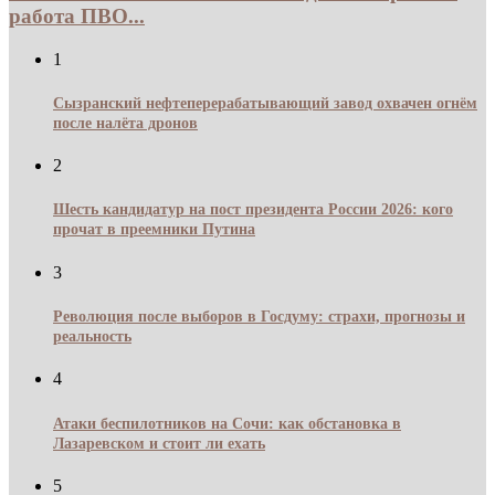
работа ПВО...
1
Сызранский нефтеперерабатывающий завод охвачен огнём
после налёта дронов
2
Шесть кандидатур на пост президента России 2026: кого
прочат в преемники Путина
3
Революция после выборов в Госдуму: страхи, прогнозы и
реальность
4
Атаки беспилотников на Сочи: как обстановка в
Лазаревском и стоит ли ехать
5