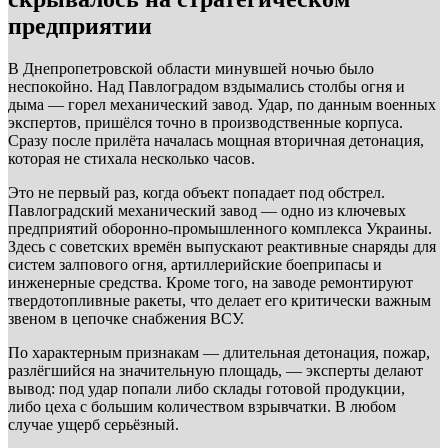
предприятии
В Днепропетровской области минувшей ночью было
неспокойно. Над Павлоградом вздымались столбы огня и
дыма — горел механический завод. Удар, по данным военных
экспертов, пришёлся точно в производственные корпуса.
Сразу после прилёта началась мощная вторичная детонация,
которая не стихала несколько часов.
Это не первый раз, когда объект попадает под обстрел.
Павлоградский механический завод — одно из ключевых
предприятий оборонно-промышленного комплекса Украины.
Здесь с советских времён выпускают реактивные снаряды для
систем залпового огня, артиллерийские боеприпасы и
инженерные средства. Кроме того, на заводе ремонтируют
твердотопливные ракеты, что делает его критически важным
звеном в цепочке снабжения ВСУ.
По характерным признакам — длительная детонация, пожар,
разлёгшийся на значительную площадь, — эксперты делают
вывод: под удар попали либо склады готовой продукции,
либо цеха с большим количеством взрывчатки. В любом
случае ущерб серьёзный.