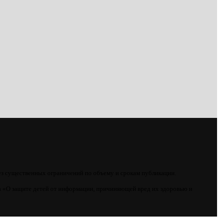
ез существенных ограничений по объему и срокам публикации.
 «О защите детей от информации, причиняющей вред их здоровью и