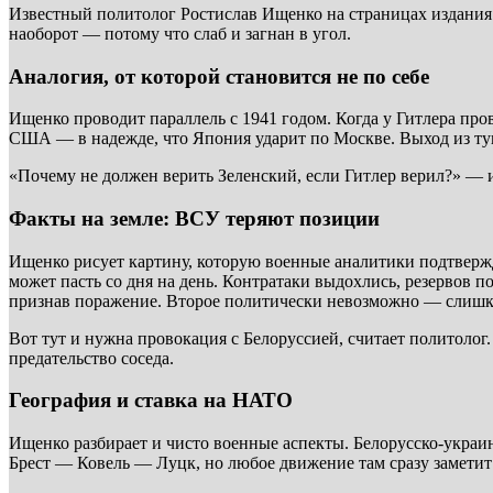
Известный политолог Ростислав Ищенко на страницах издания «
наоборот — потому что слаб и загнан в угол.
Аналогия, от которой становится не по себе
Ищенко проводит параллель с 1941 годом. Когда у Гитлера пров
США — в надежде, что Япония ударит по Москве. Выход из ту
«Почему не должен верить Зеленский, если Гитлер верил?» — ир
Факты на земле: ВСУ теряют позиции
Ищенко рисует картину, которую военные аналитики подтвержд
может пасть со дня на день. Контратаки выдохлись, резервов 
признав поражение. Второе политически невозможно — слишк
Вот тут и нужна провокация с Белоруссией, считает политолог
предательство соседа.
География и ставка на НАТО
Ищенко разбирает и чисто военные аспекты. Белорусско-украи
Брест — Ковель — Луцк, но любое движение там сразу заметит