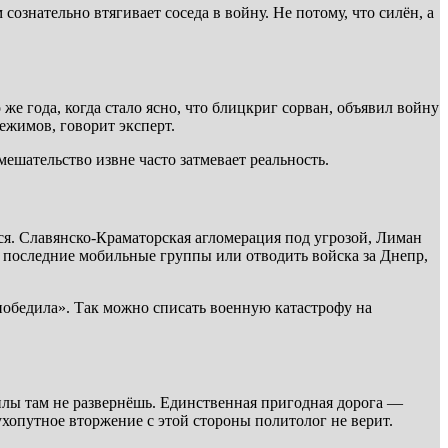
ознательно втягивает соседа в войну. Не потому, что силён, а
же года, когда стало ясно, что блицкриг сорван, объявил войну
ежимов, говорит эксперт.
ешательство извне часто затмевает реальность.
я. Славянско-Краматорская агломерация под угрозой, Лиман
нь последние мобильные группы или отводить войска за Днепр,
 победила». Так можно списать военную катастрофу на
илы там не развернёшь. Единственная пригодная дорога —
хопутное вторжение с этой стороны политолог не верит.