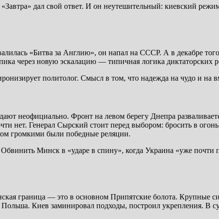
Завтра» дал свой ответ. И он неутешительный: киевский режим с
алилась «Битва за Англию», он напал на СССР. А в декабре того 
пика через новую эскалацию — типичная логика диктаторских р
онизирует политолог. Смысл в том, что надежда на чудо и на вм
ают неофициально. Фронт на левом берегу Днепра разваливаетс
почти нет. Генерал Сырский стоит перед выбором: бросить в ого
ом громкими были победные реляции.
. Обвинить Минск в «ударе в спину», когда Украина «уже почти
нская граница — это в основном Припятские болота. Крупные с
 Польша. Киев заминировал подходы, построил укрепления. В су