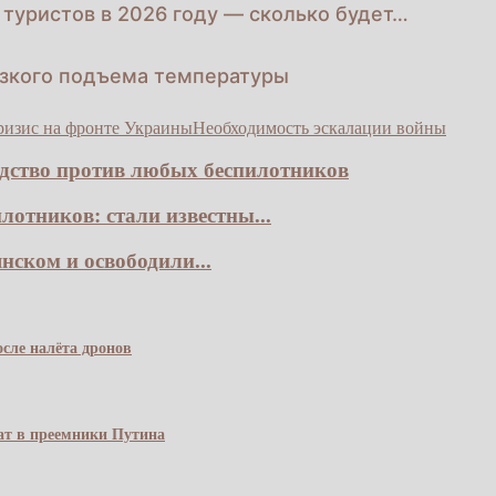
туристов в 2026 году — сколько будет…
езкого подъема температуры
ризис на фронте Украины
Необходимость эскалации войны
едство против любых беспилотников
лотников: стали известны...
ском и освободили...
сле налёта дронов
чат в преемники Путина