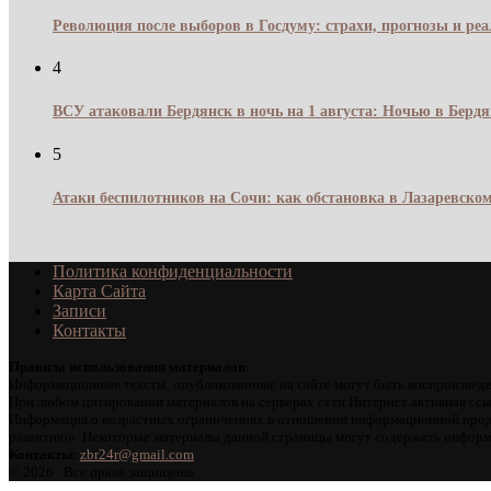
Революция после выборов в Госдуму: страхи, прогнозы и реа
4
ВСУ атаковали Бердянск в ночь на 1 августа: Ночью в Берд
5
Атаки беспилотников на Сочи: как обстановка в Лазаревском
Политика конфиденциальности
Карта Сайта
Записи
Контакты
Правила использования материалов:
Информационные тексты, опубликованные на сайте могут быть воспроизведе
При любом цитировании материалов на серверах сети Интернет активная ссы
Информация о возрастных ограничениях в отношении информационной проду
развитию». Некоторые материалы данной страницы могут содержать информа
Контакты:
zbr24r@gmail.com
©
2026 . Все права защищены.