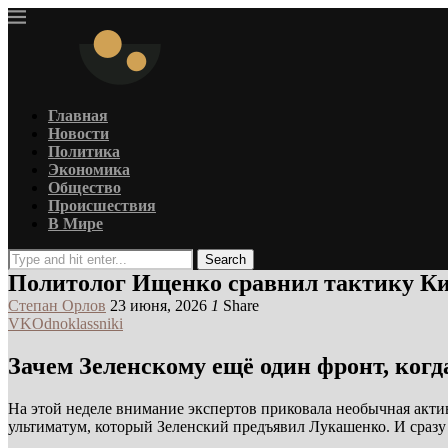
Главная
Новости
Политика
Экономика
Общество
Происшествия
В Мире
Search
Политолог Ищенко сравнил тактику Ки
Степан Орлов
23 июня, 2026
1
Share
VK
Odnoklassniki
Зачем Зеленскому ещё один фронт, когд
На этой неделе внимание экспертов приковала необычная акти
ультиматум, который Зеленский предъявил Лукашенко. И сразу