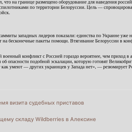
л, что на границе размещено оборудование для наведения россий
еспилотниками по территории Белоруссии. Цель — спровоцироват
ойск.
саммиты западных лидеров показали: единства по Украине уже н
т на бесконечные пакеты помощи. Втягивание Белоруссии в кон
 военный конфликт с Россией гораздо вероятнее, чем приход в а
и об опасности подобной эскалации, которую готовят Великобри
как умеют — других украинцев у Запада нет», — резюмирует Р
мя визита судебных приставов
ему складу Wildberries в Алексине