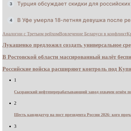
Турция обсуждает скидки для российских 
3
В Уфе умерла 18-летняя девушка после р
4
Аналогии с Третьим рейхом
Вовлечение Беларуси в конфликт
К
Лукашенко предложил создать универсальное ср
В Ростовской области массированный налёт беспи
Российские войска расширяют контроль под Купян
1
Сызранский нефтеперерабатывающий завод охвачен огнём по
2
Шесть кандидатур на пост президента России 2026: кого про
3