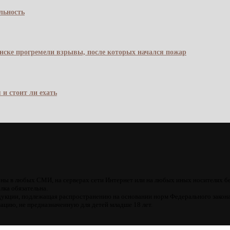
льность
янске прогремели взрывы, после которых начался пожар
 и стоит ли ехать
ны в любых СМИ, на серверах сети Интернет или на любых иных носителях б
лка обязательна.
кции, подлежащая распространению на основании норм Федерального закона
цию, не предназначенную для детей младше 18 лет.