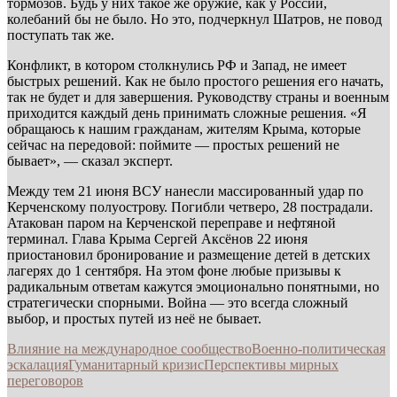
тормозов. Будь у них такое же оружие, как у России,
колебаний бы не было. Но это, подчеркнул Шатров, не повод
поступать так же.
Конфликт, в котором столкнулись РФ и Запад, не имеет
быстрых решений. Как не было простого решения его начать,
так не будет и для завершения. Руководству страны и военным
приходится каждый день принимать сложные решения. «Я
обращаюсь к нашим гражданам, жителям Крыма, которые
сейчас на передовой: поймите — простых решений не
бывает», — сказал эксперт.
Между тем 21 июня ВСУ нанесли массированный удар по
Керченскому полуострову. Погибли четверо, 28 пострадали.
Атакован паром на Керченской переправе и нефтяной
терминал. Глава Крыма Сергей Аксёнов 22 июня
приостановил бронирование и размещение детей в детских
лагерях до 1 сентября. На этом фоне любые призывы к
радикальным ответам кажутся эмоционально понятными, но
стратегически спорными. Война — это всегда сложный
выбор, и простых путей из неё не бывает.
Влияние на международное сообщество
Военно-политическая
эскалация
Гуманитарный кризис
Перспективы мирных
переговоров