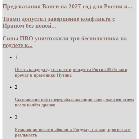
Предсказания Ванги на 2027 год для России и...
Трамп допустил завершение конфликта с
Ираном без новой...
Силы ПВО уничтожили три беспилотника на
подлете к...
1
Шесть кандидатур на пост президента России 2026: кого
прочат в преемники Путина
2
Сызранский нефтеперерабатывающий завод охвачен огнём
после налёта дронов
3
Революция после выборов в Госдуму: страхи, прогнозы и
реальность