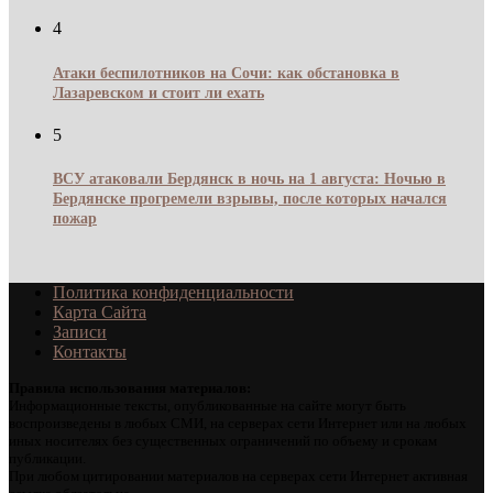
4
Атаки беспилотников на Сочи: как обстановка в
Лазаревском и стоит ли ехать
5
ВСУ атаковали Бердянск в ночь на 1 августа: Ночью в
Бердянске прогремели взрывы, после которых начался
пожар
Политика конфиденциальности
Карта Сайта
Записи
Контакты
Правила использования материалов:
Информационные тексты, опубликованные на сайте могут быть
воспроизведены в любых СМИ, на серверах сети Интернет или на любых
иных носителях без существенных ограничений по объему и срокам
публикации.
При любом цитировании материалов на серверах сети Интернет активная