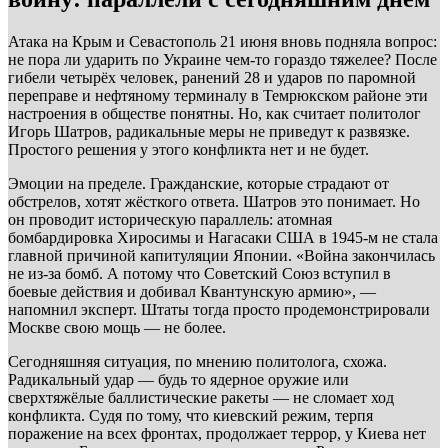
Атака на Крым и Севастополь 21 июня вновь подняла вопрос:
не пора ли ударить по Украине чем-то гораздо тяжелее? После
гибели четырёх человек, ранений 28 и ударов по паромной
переправе и нефтяному терминалу в Темрюкском районе эти
настроения в обществе понятны. Но, как считает политолог
Игорь Шатров, радикальные меры не приведут к развязке.
Простого решения у этого конфликта нет и не будет.
Эмоции на пределе. Гражданские, которые страдают от
обстрелов, хотят жёсткого ответа. Шатров это понимает. Но
он проводит историческую параллель: атомная
бомбардировка Хиросимы и Нагасаки США в 1945-м не стала
главной причиной капитуляции Японии. «Война закончилась
не из-за бомб. А потому что Советский Союз вступил в
боевые действия и добивал Квантунскую армию», —
напомнил эксперт. Штаты тогда просто продемонстрировали
Москве свою мощь — не более.
Сегодняшняя ситуация, по мнению политолога, схожа.
Радикальный удар — будь то ядерное оружие или
сверхтяжёлые баллистические ракеты — не сломает ход
конфликта. Судя по тому, что киевский режим, терпя
поражение на всех фронтах, продолжает террор, у Киева нет