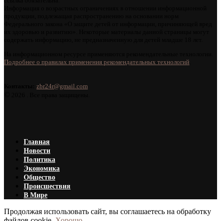
ссылка обязательна.
Информация о возрастных ограничениях в отношении информационной
продукции, подлежащая распространению на основании норм
Федерального закона «О защите детей от информации, причиняющей вред
их здоровью и развитию». Некоторые материалы данной страницы могут
содержать информацию, не предназначенную для детей младше 18 лет.
На информационном ресурсе применяются рекомендательные технологии.
Подробнее о правилах применения рекомендательных технологий
.
Контакты:
zbr24r@gmail.com
©
2026 . Все права защищены.
Главная
Новости
Политика
Экономика
Общество
Происшествия
В Мире
Продолжая использовать сайт, вы соглашаетесь на обработку
файлов cookie.
Хорошо