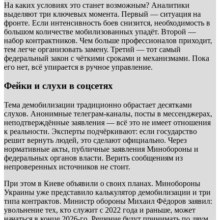
На каких условиях это станет возможным? Аналитики
выделяют три ключевых момента. Первый — ситуация на
фронте. Если интенсивность боев снизится, необходимость в
большом количестве мобилизованных упадёт. Второй —
набор контрактников. Чем больше профессионалов приходит,
тем легче организовать замену. Третий — тот самый
федеральный закон с чёткими сроками и механизмами. Пока
его нет, всё упирается в ручное управление.
Фейки и слухи в соцсетях
Тема демобилизации традиционно обрастает десятками
слухов. Анонимные телеграм-каналы, посты в мессенджерах,
неподтверждённые заявления — всё это не имеет отношения
к реальности. Эксперты подчёркивают: если государство
решит вернуть людей, это сделают официально. Через
нормативные акты, публичные заявления Минобороны и
федеральных органов власти. Верить сообщениям из
непроверенных источников не стоит.
При этом в Киеве объявили о своих планах. Минобороны
Украины уже представило калькулятор демобилизации и три
типа контрактов. Министр обороны Михаил Фёдоров заявил:
увольнение тех, кто служит с 2022 года и раньше, может
начаться в конце 2026-го. Решение будут принимать по двум