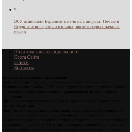
5
ВСУ атаковали Бердянск в ночь на 1 августа: Ночью в
Бердянске прогремели взрывы, после которых начался
пожар
Политика конфиденциальности
Карта Сайта
Записи
Контакты
Правила использования материалов:
Информационные тексты, опубликованные на сайте могут быть
воспроизведены в любых СМИ, на серверах сети Интернет или на любых
иных носителях без существенных ограничений по объему и срокам
публикации.
При любом цитировании материалов на серверах сети Интернет активная
ссылка обязательна.
Информация о возрастных ограничениях в отношении информационной
продукции, подлежащая распространению на основании норм
Федерального закона «О защите детей от информации, причиняющей вред
их здоровью и развитию». Некоторые материалы данной страницы могут
содержать информацию, не предназначенную для детей младше 18 лет.