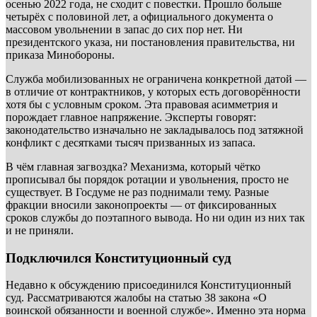
осенью 2022 года, не сходит с повестки. Прошло больше
четырёх с половиной лет, а официального документа о
массовом увольнении в запас до сих пор нет. Ни
президентского указа, ни постановления правительства, ни
приказа Минобороны.
Служба мобилизованных не ограничена конкретной датой —
в отличие от контрактников, у которых есть договорённости
хотя бы с условным сроком. Эта правовая асимметрия и
порождает главное напряжение. Эксперты говорят:
законодательство изначально не закладывалось под затяжной
конфликт с десятками тысяч призванных из запаса.
В чём главная загвоздка? Механизма, который чётко
прописывал бы порядок ротации и увольнения, просто не
существует. В Госдуме не раз поднимали тему. Разные
фракции вносили законопроекты — от фиксированных
сроков службы до поэтапного вывода. Но ни один из них так
и не приняли.
Подключился Конституционный суд
Недавно к обсуждению присоединился Конституционный
суд. Рассматриваются жалобы на статью 38 закона «О
воинской обязанности и военной службе». Именно эта норма