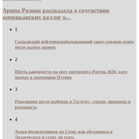
Арина Разина рассказала о сочувствии
американских коллег к...
1
Сызранский нефтеперерабатывающий завод охвачен огнём
после налёта дронов
2
Шесть кандидатур на пост президента России 2026: кого
прочат в преемники Путина
3
Революция после выборов в Госдуму: страхи, прогнозы и
реальность
4
Атаки беспилотников на Сочи: как обстановка в
Лазаревском и стоит ли ехать