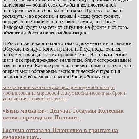
критериям — общий срок службы и количество дней
непосредственно в боевых действиях. Процесс обещают
растянутым во времени, и каждый месяц будет уходить
определённое количество человек. Темпы, по словам
Фёдорова, будут зависеть от ситуации на фронте и от того,
объявит ли Россия новую мобилизацию.
В России же пока ни одного такого документа не появилось.
Обсуждения идут, Конституционный суд подключился,
парламентская дискуссия продолжается. Но практические
шаги, как предупреждают аналитики, будут осторожными и
взвешенными. Каждое решение примут только после оценки
оперативной обстановки, геополитической ситуации и
возможностей комплектования Вооружённых сил.
возвращение военнослужащих домой
демобилизация
мобилизованных
правовой статус мобилизованных
Сроки
увольнения с военной службы
«Бить москаля»: Депутат Госдумы Колесник
назвал президента Польши...
Госдума отказала Плющенко в грантах на
ледовые шоу...