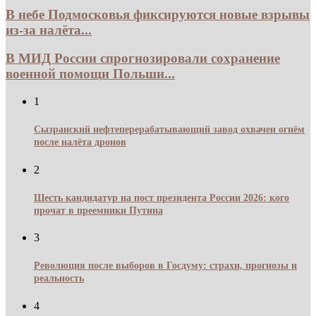
В небе Подмосковья фиксируются новые взрывы
из-за налёта...
В МИД России спрогнозировали сохранение
военной помощи Польши...
1
Сызранский нефтеперерабатывающий завод охвачен огнём
после налёта дронов
2
Шесть кандидатур на пост президента России 2026: кого
прочат в преемники Путина
3
Революция после выборов в Госдуму: страхи, прогнозы и
реальность
4