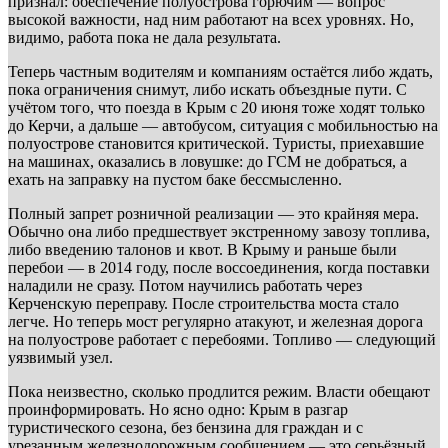
признал: обеспечение полуострова горючим — вопрос
высокой важности, над ним работают на всех уровнях. Но,
видимо, работа пока не дала результата.
Теперь частным водителям и компаниям остаётся либо ждать,
пока ограничения снимут, либо искать объездные пути. С
учётом того, что поезда в Крым с 20 июня тоже ходят только
до Керчи, а дальше — автобусом, ситуация с мобильностью на
полуострове становится критической. Туристы, приехавшие
на машинах, оказались в ловушке: до ГСМ не добраться, а
ехать на заправку на пустом баке бессмысленно.
Полный запрет розничной реализации — это крайняя мера.
Обычно она либо предшествует экстренному завозу топлива,
либо введению талонов и квот. В Крыму и раньше были
перебои — в 2014 году, после воссоединения, когда поставки
наладили не сразу. Потом научились работать через
Керченскую переправу. После строительства моста стало
легче. Но теперь мост регулярно атакуют, и железная дорога
на полуострове работает с перебоями. Топливо — следующий
уязвимый узел.
Пока неизвестно, сколько продлится режим. Власти обещают
проинформировать. Но ясно одно: Крым в разгар
туристического сезона, без бензина для граждан и с
урезанным железнодорожным сообщением — это серьёзный