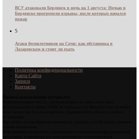
ВСУ атаковали Бердянск в ночь на 1 августа: Ночью в
Бердянске прогремели взрывы, после которых начался
пожар
5
Атаки беспилотников на Сочи: как обстановка в
Лазаревском и стоит ли ехать
Политика конфиденциальности
Карта Сайта
Записи
Контакты
Правила использования материалов:
Информационные тексты, опубликованные на сайте могут быть
воспроизведены в любых СМИ, на серверах сети Интернет или на любых
иных носителях без существенных ограничений по объему и срокам
публикации.
При любом цитировании материалов на серверах сети Интернет активная
ссылка обязательна.
Информация о возрастных ограничениях в отношении информационной
продукции, подлежащая распространению на основании норм