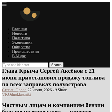
Главная
Новости
Политика
Экономика
Общество
Происшествия
В Мире
Search
Глава Крыма Сергей Аксёнов с 21
июня приостановил продажу топлива
на всех заправках полуострова
Степан Орлов
22 июня, 2026
10
Share
VK
Odnoklassniki
Частным лицам и компаниям бензин
больше не отпускают — горючее