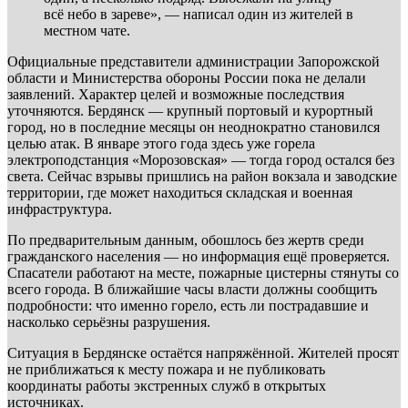
всё небо в зареве», — написал один из жителей в
местном чате.
Официальные представители администрации Запорожской
области и Министерства обороны России пока не делали
заявлений. Характер целей и возможные последствия
уточняются. Бердянск — крупный портовый и курортный
город, но в последние месяцы он неоднократно становился
целью атак. В январе этого года здесь уже горела
электроподстанция «Морозовская» — тогда город остался без
света. Сейчас взрывы пришлись на район вокзала и заводские
территории, где может находиться складская и военная
инфраструктура.
По предварительным данным, обошлось без жертв среди
гражданского населения — но информация ещё проверяется.
Спасатели работают на месте, пожарные цистерны стянуты со
всего города. В ближайшие часы власти должны сообщить
подробности: что именно горело, есть ли пострадавшие и
насколько серьёзны разрушения.
Ситуация в Бердянске остаётся напряжённой. Жителей просят
не приближаться к месту пожара и не публиковать
координаты работы экстренных служб в открытых
источниках.