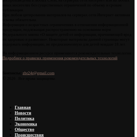
воспроизведены в любых СМИ, на серверах сети Интернет или на любых
иных носителях без существенных ограничений по объему и срокам
публикации.
При любом цитировании материалов на серверах сети Интернет активная
ссылка обязательна.
Информация о возрастных ограничениях в отношении информационной
продукции, подлежащая распространению на основании норм
Федерального закона «О защите детей от информации, причиняющей вред
их здоровью и развитию». Некоторые материалы данной страницы могут
содержать информацию, не предназначенную для детей младше 18 лет.
На информационном ресурсе применяются рекомендательные технологии.
Подробнее о правилах применения рекомендательных технологий
.
Контакты:
zbr24r@gmail.com
©
2026 . Все права защищены.
Главная
Новости
Политика
Экономика
Общество
Происшествия