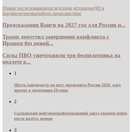
Пожар после взрывов
последствия детонации
ЧП в
Бердянске
чрезвычайное происшествие
Предсказания Ванги на 2027 год для России и...
Трамп допустил завершение конфликта с
Ираном без новой...
Силы ПВО уничтожили три беспилотника на
подлете к...
1
Шесть кандидатур на пост президента России 2026: кого
прочат в преемники Путина
2
Сызранский нефтеперерабатывающий завод охвачен огнём
после налёта дронов
3