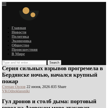
Главная
Новости
Политика
Экономика
Общество
Происшествия
В Мире
Search
Серия сильных взрывов прогремела в
Бердянске ночью, начался крупный
пожар
Степан Орлов
22 июня, 2026
835
Share
VK
Odnoklassniki
Гул дронов и столб дыма: портовый
город на Азовском море атакован