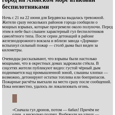
беспилотниками
Ночь с 21 на 22 июня для Бердянска выдалась тревожной.
Жители сразу нескольких районов города сообщили о
мощных взрывах, которые прогремели около полуночи. Перед
этим в небе был слышен характерный гул беспилотников
самолётного типа. После серии детонаций в районе
железнодорожного вокзала и вблизи завода «Дормаш»
вспыхнул сильный пожар — столб дыма был виден за
километры.
Очевидцы рассказывают, что взрывы были настолько
мощными, что в окрестных домах задрожали стёкла. В
соцсетях жители публикуют видео: густой чёрный дым
поднимается над промышленной зоной, слышны хлопки —
возможно, детонируют остатки топлива или боеприпасов.
Пожарные расчёты выехали на место сразу после сообщений.
Пока неизвестно, удалось ли локализовать огонь.
«Сначала гул дронов, потом — бабах! Причём не
один, а несколько подряд. Выбежали на улицу —