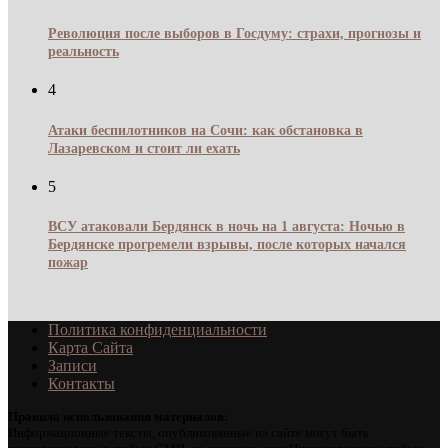
Революция после выборов в Госдуму: страхи, прогнозы и
реальность
4
Атаки беспилотников на Сочи: как обстановка в
Лазаревском и стоит ли ехать
5
ВСУ атаковали Бердянск в ночь на 1 августа: Ночью в
Бердянске прогремели взрывы, после которых начался
пожар
Политика конфиденциальности
Карта Сайта
Записи
Контакты
Правила использования материалов:
Информационные тексты, опубликованные на сайте могут быть