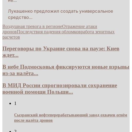
не…
Лукашенко предложил создать универсальное
средство…
Воздушная тревога в регионе
Отражение атаки
дронов
Последствия падения обломков
работа зенитных
расчетов
Переговоры по Украине снова на паузе: Киев
ждет...
В небе Подмосковья фиксируются новые взрывы
из-за налёта...
В МИД России спрогнозировали сохранение
военной помощи Польши...
1
Сызранский нефтеперерабатывающий завод охвачен огнём
после налёта дронов
2