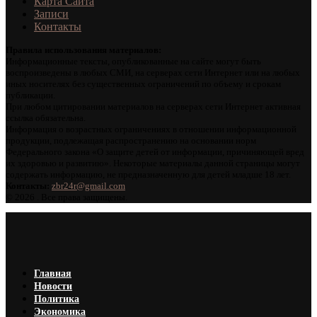
Карта Сайта
Записи
Контакты
Правила использования материалов:
Информационные тексты, опубликованные на сайте могут быть
воспроизведены в любых СМИ, на серверах сети Интернет или на любых
иных носителях без существенных ограничений по объему и срокам
публикации.
При любом цитировании материалов на серверах сети Интернет активная
ссылка обязательна.
Информация о возрастных ограничениях в отношении информационной
продукции, подлежащая распространению на основании норм
Федерального закона «О защите детей от информации, причиняющей вред
их здоровью и развитию». Некоторые материалы данной страницы могут
содержать информацию, не предназначенную для детей младше 18 лет.
Контакты:
zbr24r@gmail.com
©
2026 . Все права защищены.
Главная
Новости
Политика
Экономика