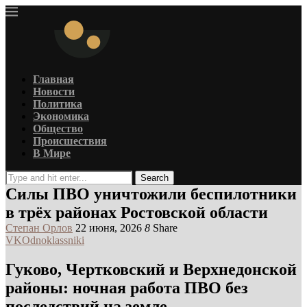
Главная
Новости
Политика
Экономика
Общество
Происшествия
В Мире
Search
Силы ПВО уничтожили беспилотники
в трёх районах Ростовской области
Степан Орлов
22 июня, 2026
8
Share
VK
Odnoklassniki
Гуково, Чертковский и Верхнедонской
районы: ночная работа ПВО без
последствий на земле