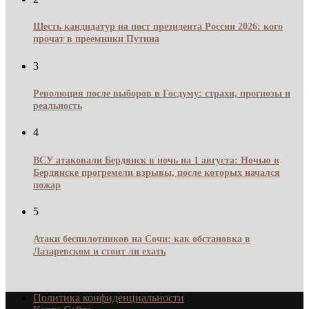
Шесть кандидатур на пост президента России 2026: кого
прочат в преемники Путина
3
Революция после выборов в Госдуму: страхи, прогнозы и
реальность
4
ВСУ атаковали Бердянск в ночь на 1 августа: Ночью в
Бердянске прогремели взрывы, после которых начался
пожар
5
Атаки беспилотников на Сочи: как обстановка в
Лазаревском и стоит ли ехать
Политика конфиденциальности