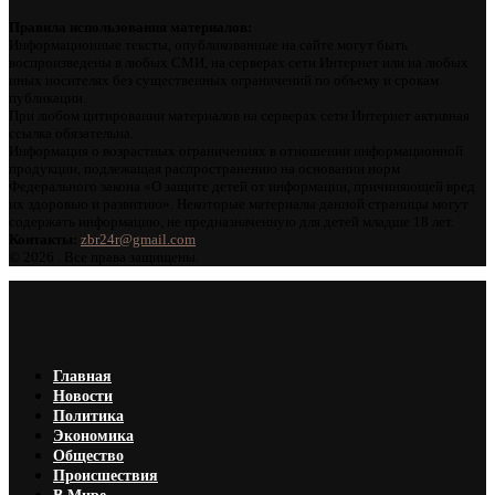
Правила использования материалов:
Информационные тексты, опубликованные на сайте могут быть
воспроизведены в любых СМИ, на серверах сети Интернет или на любых
иных носителях без существенных ограничений по объему и срокам
публикации.
При любом цитировании материалов на серверах сети Интернет активная
ссылка обязательна.
Информация о возрастных ограничениях в отношении информационной
продукции, подлежащая распространению на основании норм
Федерального закона «О защите детей от информации, причиняющей вред
их здоровью и развитию». Некоторые материалы данной страницы могут
содержать информацию, не предназначенную для детей младше 18 лет.
Контакты:
zbr24r@gmail.com
©
2026 . Все права защищены.
Главная
Новости
Политика
Экономика
Общество
Происшествия