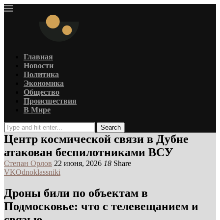
Главная
Новости
Политика
Экономика
Общество
Происшествия
В Мире
Search
Центр космической связи в Дубне
атакован беспилотниками ВСУ
Степан Орлов
22 июня, 2026
18
Share
VK
Odnoklassniki
Дроны били по объектам в
Подмосковье: что с телевещанием и
связью