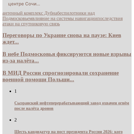
центре Сочи…
антенный комплекс Дубна
беспилотники над
Подмосковьем
влияние на системы навигации
последствия
атаки на спутниковую связь
Переговоры по Украине снова на паузе: Киев
ждет...
В небе Подмосковья фиксируются новые взрывы
из-за налёта...
В МИД России спрогнозировали сохранение
военной помощи Польши...
1
Сызранский нефтеперерабатывающий завод охвачен огнём
после налёта дронов
2
Шесть кандидатур на пост президента России 2026: кого