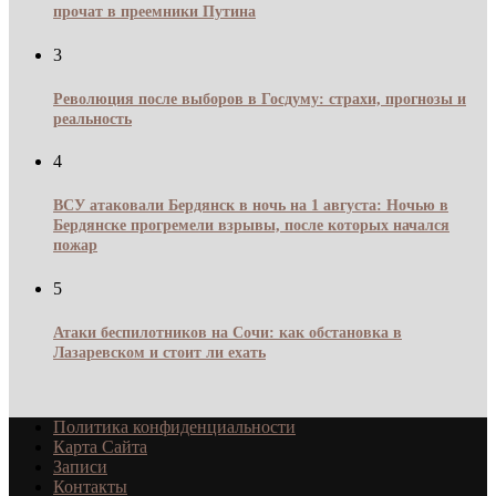
прочат в преемники Путина
3
Революция после выборов в Госдуму: страхи, прогнозы и
реальность
4
ВСУ атаковали Бердянск в ночь на 1 августа: Ночью в
Бердянске прогремели взрывы, после которых начался
пожар
5
Атаки беспилотников на Сочи: как обстановка в
Лазаревском и стоит ли ехать
Политика конфиденциальности
Карта Сайта
Записи
Контакты