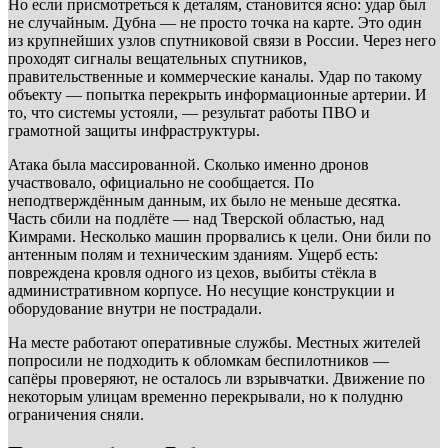
Но если присмотреться к деталям, становится ясно: удар был
не случайным. Дубна — не просто точка на карте. Это один
из крупнейших узлов спутниковой связи в России. Через него
проходят сигналы вещательных спутников,
правительственные и коммерческие каналы. Удар по такому
объекту — попытка перекрыть информационные артерии. И
то, что системы устояли, — результат работы ПВО и
грамотной защиты инфраструктуры.
Атака была массированной. Сколько именно дронов
участвовало, официально не сообщается. По
неподтверждённым данным, их было не меньше десятка.
Часть сбили на подлёте — над Тверской областью, над
Кимрами. Несколько машин прорвались к цели. Они били по
антенным полям и техническим зданиям. Ущерб есть:
повреждена кровля одного из цехов, выбиты стёкла в
административном корпусе. Но несущие конструкции и
оборудование внутри не пострадали.
На месте работают оперативные службы. Местных жителей
попросили не подходить к обломкам беспилотников —
сапёры проверяют, не осталось ли взрывчатки. Движение по
некоторым улицам временно перекрывали, но к полудню
ограничения сняли.