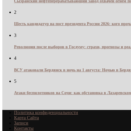
Сызранский нефтеперерабатывающий завод охвачен огнём по
2
Шесть кандидатур на пост президента России 2026: кого про
3
Революция после выборов в Госдуму: страхи, прогнозы и реа
4
ВСУ атаковали Бердянск в ночь на 1 августа: Ночью в Берд
5
Атаки беспилотников на Сочи: как обстановка в Лазаревском
Политика конфиденциальности
Карта Сайта
Записи
Контакты