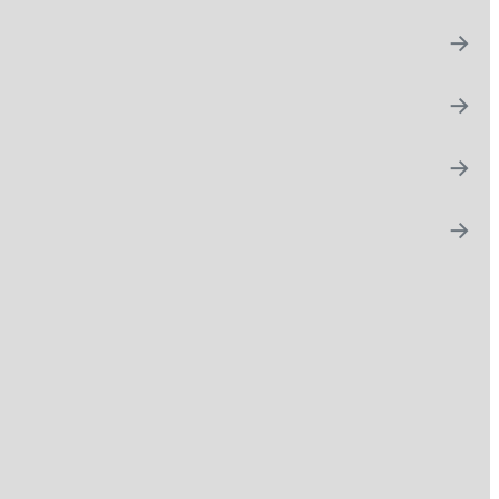
→
→
→
→