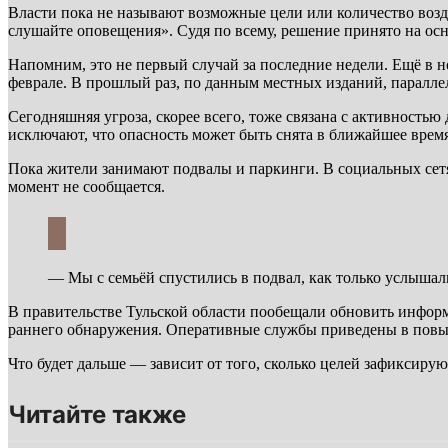
Власти пока не называют возможные цели или количество возду
слушайте оповещения». Судя по всему, решение принято на ос
Напомним, это не первый случай за последние недели. Ещё в н
феврале. В прошлый раз, по данным местных изданий, паралл
Сегодняшняя угроза, скорее всего, тоже связана с активность
исключают, что опасность может быть снята в ближайшее врем
Пока жители занимают подвалы и паркинги. В социальных сет
момент не сообщается.
— Мы с семьёй спустились в подвал, как только услышал
В правительстве Тульской области пообещали обновить информ
раннего обнаружения. Оперативные службы приведены в пов
Что будет дальше — зависит от того, сколько целей зафиксиру
Читайте также