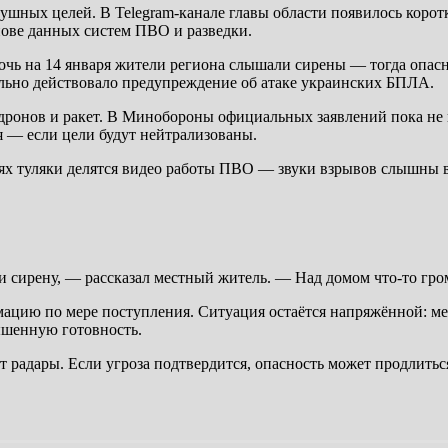
шных целей. В Telegram-канале главы области появилось коротк
нове данных систем ПВО и разведки.
очь на 14 января жители региона слышали сирены — тогда опасн
ельно действовало предупреждение об атаке украинских БПЛА.
ю дронов и ракет. В Минобороны официальных заявлений пока не
я — если цели будут нейтрализованы.
ях туляки делятся видео работы ПВО — звуки взрывов слышны 
и сирену, — рассказал местный житель. — Над домом что-то гро
ацию по мере поступления. Ситуация остаётся напряжённой: ме
ышенную готовность.
ют радары. Если угроза подтвердится, опасность может продлить