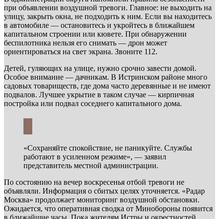
при объявлении воздушной тревоги. Главное: не выходить на
улицу, закрыть окна, не подходить к ним. Если вы находитесь
в автомобиле — остановитесь и укройтесь в ближайшем
капитальном строении или кювете. При обнаружении
беспилотника нельзя его снимать — дрон может
ориентироваться на свет экрана. Звоните 112.
Детей, гуляющих на улице, нужно срочно завести домой.
Особое внимание — дачникам. В Истринском районе много
садовых товариществ, где дома часто деревянные и не имеют
подвалов. Лучшее укрытие в таком случае — кирпичная
постройка или подвал соседнего капитального дома.
«Сохраняйте спокойствие, не паникуйте. Службы
работают в усиленном режиме», — заявил
представитель местной администрации.
По состоянию на вечер воскресенья отбой тревоги не
объявляли. Информация о сбитых целях уточняется. «Радар
Москва» продолжает мониторинг воздушной обстановки.
Ожидается, что оперативная сводка от Минобороны появится
в ближайшие часы. Пока жителям Истры и окрестностей