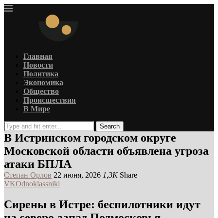
Главная
Новости
Политика
Экономика
Общество
Происшествия
В Мире
Search
В Истринском городском округе
Московской области объявлена угроза
атаки БПЛА
Степан Орлов
22 июня, 2026
1,3K
Share
VK
Odnoklassniki
Сирены в Истре: беспилотники идут
на северо-запад Подмосковья