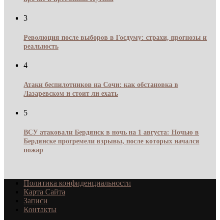
3
Революция после выборов в Госдуму: страхи, прогнозы и
реальность
4
Атаки беспилотников на Сочи: как обстановка в
Лазаревском и стоит ли ехать
5
ВСУ атаковали Бердянск в ночь на 1 августа: Ночью в
Бердянске прогремели взрывы, после которых начался
пожар
Политика конфиденциальности
Карта Сайта
Записи
Контакты