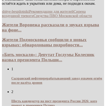
остаётся ждать в укрытиях или дома, не подходя к окнам.
sbitye-bespilotniki
Рекомендации для жителей
Сирена
воздушной тревоги
Средства ПВО Московской области
Жители Воронежа рассказали о звуках взрыва
на фоне...
Жители Подмосковья сообщили о новых
взрывах: обнародованы подробности...
«Бить москаля»: Депутат Госдумы Колесник
назвал президента Польши...
1
Сызранский нефтеперерабатывающий завод охвачен огнём
после налёта дронов
2
Шесть кандидатур на пост президента России 2026: кого
прочат в преемники Путина