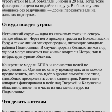
угрозу атаки БПЛА объявляли 3 июня и 29 мая. Тогда тоже
фиксировали цели на подлёте к округу. В обоих случаях
обошлось без разрушений — дроны перехватывали на
дальних подступах.
Откуда исходит угроза
Истринский округ — одна из ключевых точек на северо-
западе области. Через него проходят трассы на Волоколамск и
Рузу, а также линии электропередачи, питающие западные
районы Подмосковья. В случае прорыва беспилотников под
ударом могут оказаться как жилые кварталы Истры, так и
инфраструктурные объекты.
Конкретные модели БПЛА и количество целей не
раскрываются. Однако по опыту предыдущих атак можно
предположить, что речь идёт о дронах самолётного типа,
способных преодолевать сотни километров. Ранее такие
аппараты фиксировали в небе над Тверской и Калужской
областями, после чего часть из них меняла курс на
Подмосковье.
Что делать жителям
В администрации округа напомнили правила безопасности