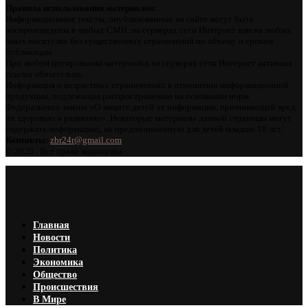
Правила использования материалов:
Информационные тексты, опубликованные на сайте могут быть
воспроизведены в любых СМИ, на серверах сети Интернет или на любых
иных носителях без существенных ограничений по объему и срокам
публикации.
При любом цитировании материалов на серверах сети Интернет активная
ссылка обязательна.
Информация о возрастных ограничениях в отношении информационной
продукции, подлежащая распространению на основании норм
Федерального закона «О защите детей от информации, причиняющей вред
их здоровью и развитию». Некоторые материалы данной страницы могут
содержать информацию, не предназначенную для детей младше 18 лет.
Контакты:
zbr24r@gmail.com
©
2026 . Все права защищены.
Главная
Новости
Политика
Экономика
Общество
Происшествия
В Мире