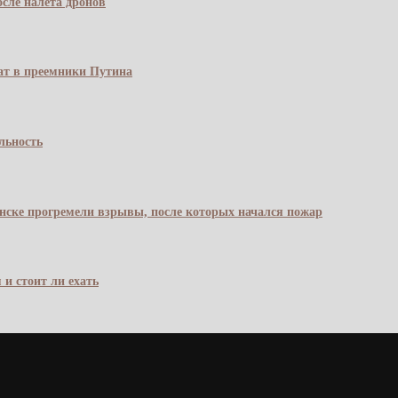
сле налёта дронов
чат в преемники Путина
льность
янске прогремели взрывы, после которых начался пожар
 и стоит ли ехать