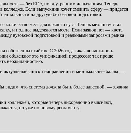
иальность — без ЕГЭ, по внутренним испытаниям. Теперь
 в колледже. Если выпускник хочет сменить сферу — придется
специальности на другую без базовой подготовки.
е количество мест для каждого вуза. Теперь механизм стал
ку, и под нее выделяются места. Если заявок нет — квота
 между вузовской подготовкой и реальными запросами рынка
а собственных сайтах. С 2026 года такая возможность
ники объясняют это унификацией процессов: так проще
стать неожиданностью.
али актуальные списки направлений и минимальные баллы —
ы видим, что система должна быть более адресной, — заявила
.
ки колледжей, которые теперь лихорадочно выясняют,
лжается, но уже по новому регламенту.