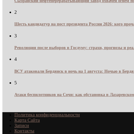
Сызранский нефтеперерабатывающий завод охвачен огнём по
2
Шесть кандидатур на пост президента России 2026: кого про
3
Революция после выборов в Госдуму: страхи, прогнозы и реа
4
ВСУ атаковали Бердянск в ночь на 1 августа: Ночью в Берд
5
Атаки беспилотников на Сочи: как обстановка в Лазаревском
Политика конфиденциальности
Карта Сайта
Записи
Контакты