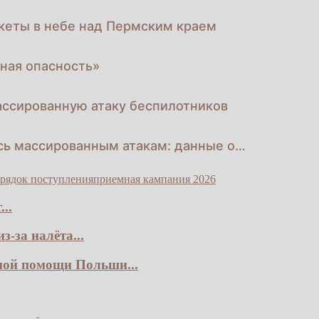
кеты в небе над Пермским краем
ная опасность»
ассированную атаку беспилотников
ась массированным атакам: данные о…
рядок поступления
приемная кампания 2026
..
-за налёта...
ной помощи Польши...