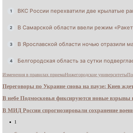
ВКС России перехватили две крылатые ра
1
В Самарской области ввели режим «Ракет
2
В Ярославской области ночью отразили м
3
Белгородская область за сутки подвергл
4
Изменения в правилах приема
Нижегородские университеты
По
Переговоры по Украине снова на паузе: Киев ждет.
В небе Подмосковья фиксируются новые взрывы из
В МИД России спрогнозировали сохранение воен
1