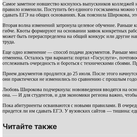
Самое заметное новшество коснулось выпускников колледжей и
правило изменили. Поступить без единого госэкзамена можно 
сдавать ЕГЭ на общих основаниях. Как пояснила Широкова, это
Вторая волна изменений затронула целевое обучение. Раньше к
гибче. Квоты формируют на основании заявок конкретных рабо
может быть перераспределена на общий конкурс или другие на
труда.
Еще одно изменение — способ подачи документов. Раньше мног
отменена. Осталось три варианта: портал «Госуслуги», почто
отслеживать очередность и бороться с техническими сбоями. Пр
Прием документов продлится до 25 июля. После этого начнут
они практически не изменились по сравнению с прошлым годом
Любовь Широкова подчеркнула: нововведения вводятся на осно
она. — И для студентов, и для экономики региона важно, чтоб
Пока абитуриенты осваиваются с новыми правилами. В очеред
придется ли им сдавать ЕГЭ. У вузовских сайтов — тишина: ед
Читайте также