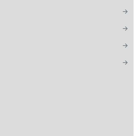
→
→
→
→