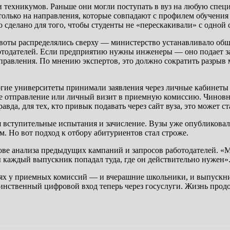
 техникумов. Раньше они могли поступать в вуз на любую спец
только на направления, которые совпадают с профилем обучения
 сделано для того, чтобы студенты не «перескакивали» с одной 
воты распределялись сверху — министерство устанавливало обще
тодателей. Если предприятию нужны инженеры — оно подает заяв
правления. По мнению экспертов, это должно сократить разрыв
ие университеты принимали заявления через личные кабинеты н
вое отправление или личный визит в приемную комиссию. Чинов
авда, для тех, кто привык подавать через сайт вуза, это может 
ся вступительные испытания и зачисление. Вузы уже опубликов
. Но вот подход к отбору абитуриентов стал строже.
ве анализа предыдущих кампаний и запросов работодателей. «М
ы каждый выпускник попадал туда, где он действительно нужен»
ях у приемных комиссий — и вчерашние школьники, и выпускни
инственный цифровой вход теперь через госуслуги. Жизнь продо