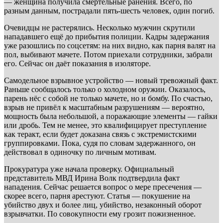
— женщина получила смертельные ранения. Всего, по
разным данным, пострадали пять-шесть человек, один погиб.
Очевидцы не растерялись. Несколько мужчин скрутили
нападавшего ещё до прибытия полиции. Кадры задержания
уже разошлись по соцсетям: на них видно, как парня валят на
пол, выбивают мачете. Потом приехали сотрудники, забрали
его. Сейчас он даёт показания в изоляторе.
Самодельное взрывное устройство — новый тревожный факт.
Раньше сообщалось только о холодном оружии. Оказалось,
парень нёс с собой не только мачете, но и бомбу. По счастью,
взрыв не привёл к масштабным разрушениям — вероятно,
мощность была небольшой, а поражающие элементы — гайки
или дробь. Тем не менее, это квалифицирует преступление
как теракт, если будет доказана связь с экстремистскими
группировками. Пока, судя по словам задержанного, он
действовал в одиночку по личным мотивам.
Прокуратура уже начала проверку. Официальный
представитель МВД Ирина Волк подтвердила факт
нападения. Сейчас решается вопрос о мере пресечения —
скорее всего, парня арестуют. Статья — покушение на
убийство двух и более лиц, убийство, незаконный оборот
взрывчатки. По совокупности ему грозит пожизненное.