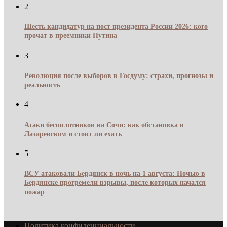
2
Шесть кандидатур на пост президента России 2026: кого
прочат в преемники Путина
3
Революция после выборов в Госдуму: страхи, прогнозы и
реальность
4
Атаки беспилотников на Сочи: как обстановка в
Лазаревском и стоит ли ехать
5
ВСУ атаковали Бердянск в ночь на 1 августа: Ночью в
Бердянске прогремели взрывы, после которых начался
пожар
Политика конфиденциальности