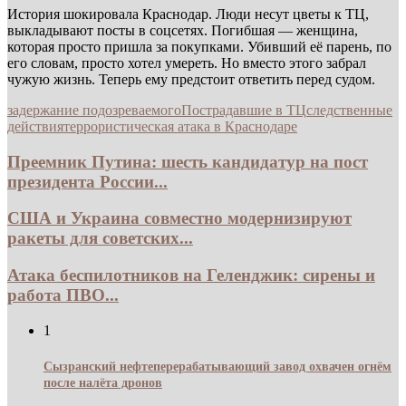
История шокировала Краснодар. Люди несут цветы к ТЦ,
выкладывают посты в соцсетях. Погибшая — женщина,
которая просто пришла за покупками. Убивший её парень, по
его словам, просто хотел умереть. Но вместо этого забрал
чужую жизнь. Теперь ему предстоит ответить перед судом.
задержание подозреваемого
Пострадавшие в ТЦ
следственные
действия
террористическая атака в Краснодаре
Преемник Путина: шесть кандидатур на пост
президента России...
США и Украина совместно модернизируют
ракеты для советских...
Атака беспилотников на Геленджик: сирены и
работа ПВО...
1
Сызранский нефтеперерабатывающий завод охвачен огнём
после налёта дронов