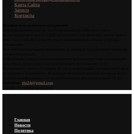
Карта Сайта
Записи
Контакты
Правила использования материалов:
Информационные тексты, опубликованные на сайте могут быть
воспроизведены в любых СМИ, на серверах сети Интернет или на любых
иных носителях без существенных ограничений по объему и срокам
публикации.
При любом цитировании материалов на серверах сети Интернет активная
ссылка обязательна.
Информация о возрастных ограничениях в отношении информационной
продукции, подлежащая распространению на основании норм
Федерального закона «О защите детей от информации, причиняющей вред
их здоровью и развитию». Некоторые материалы данной страницы могут
содержать информацию, не предназначенную для детей младше 18 лет.
Контакты:
zbr24r@gmail.com
©
2026 . Все права защищены.
Главная
Новости
Политика