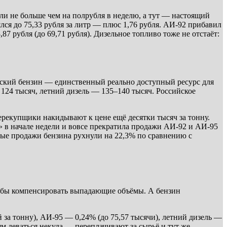
ли не больше чем на полрубля в неделю, а тут — настоящий
ся до 75,33 рубля за литр — плюс 1,76 рубля. АИ-92 прибавил
,87 рубля (до 69,71 рубля). Дизельное топливо тоже не отстаёт:
усский бензин — единственный реально доступный ресурс для
124 тысяч, летний дизель — 135–140 тысяч. Российское
ерекупщики накидывают к цене ещё десятки тысяч за тонну.
» в начале недели и вовсе прекратила продажи АИ-92 и АИ-95
евые продажи бензина рухнули на 22,3% по сравнению с
 чтобы компенсировать выпадающие объёмы. А бензин
за тонну), АИ-95 — 0,24% (до 75,57 тысячи), летний дизель —
м деваться некуда — переплачивают за сырьё и тут же