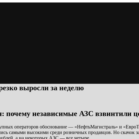
резко выросли за неделю
я: почему независимые АЗС взвинтили 
упных операторов обоснование — «НефтьМагистраль» и «ЕвроТран
ись самыми высокими среди розничных продавцов. Но скачок за
рублей, а на некоторых АЗС — все четыре.