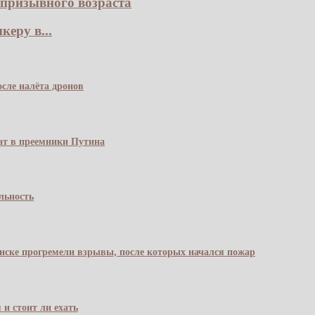
призывного возраста
еру в...
сле налёта дронов
чат в преемники Путина
льность
янске прогремели взрывы, после которых начался пожар
 и стоит ли ехать