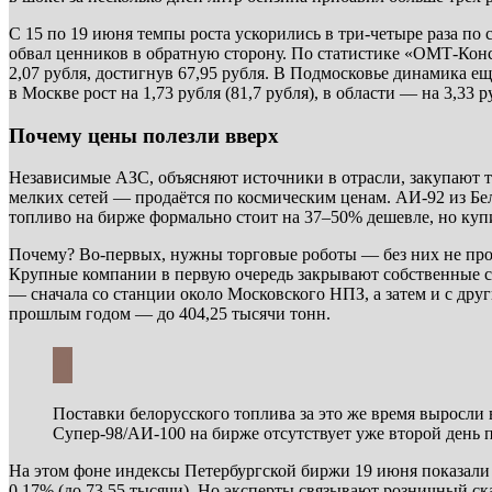
С 15 по 19 июня темпы роста ускорились в три-четыре раза по
обвал ценников в обратную сторону. По статистике «ОМТ-Конс
2,07 рубля, достигнув 67,95 рубля. В Подмосковье динамика ещё 
в Москве рост на 1,73 рубля (81,7 рубля), в области — на 3,33 
Почему цены полезли вверх
Независимые АЗС, объясняют источники в отрасли, закупают т
мелких сетей — продаётся по космическим ценам. АИ-92 из Бел
топливо на бирже формально стоит на 37–50% дешевле, но куп
Почему? Во-первых, нужны торговые роботы — без них не проб
Крупные компании в первую очередь закрывают собственные сет
— сначала со станции около Московского НПЗ, а затем и с дру
прошлым годом — до 404,25 тысячи тонн.
Поставки белорусского топлива за это же время выросли 
Супер-98/АИ-100 на бирже отсутствует уже второй день 
На этом фоне индексы Петербургской биржи 19 июня показали у
0,17% (до 73,55 тысячи). Но эксперты связывают розничный ск