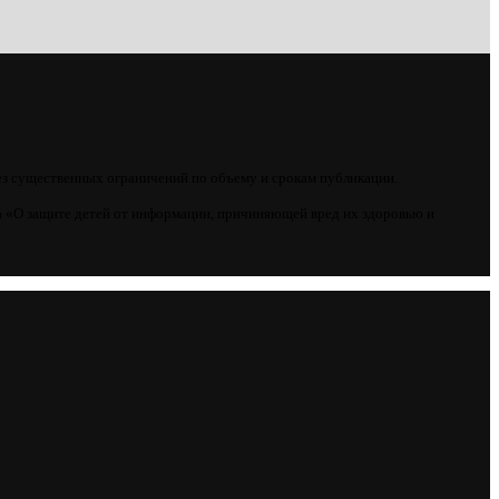
ез существенных ограничений по объему и срокам публикации.
 «О защите детей от информации, причиняющей вред их здоровью и