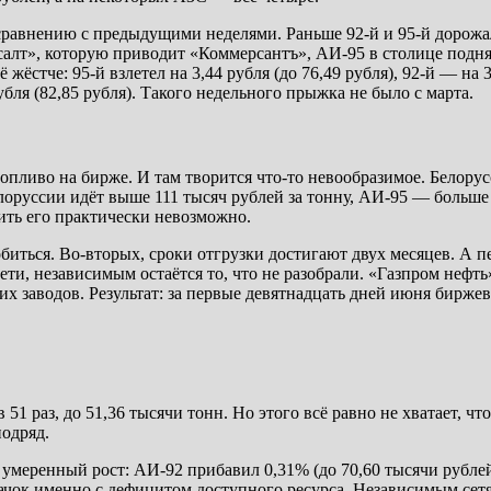
 сравнению с предыдущими неделями. Раньше 92-й и 95-й дорожа
алт», которую приводит «Коммерсантъ», АИ-95 в столице поднял
жёстче: 95-й взлетел на 3,44 рубля (до 76,49 рубля), 92-й — на 3
рубля (82,85 рубля). Такого недельного прыжка не было с марта.
опливо на бирже. И там творится что-то невообразимое. Белор
оруссии идёт выше 111 тысяч рублей за тонну, АИ-95 — больше 
ить его практически невозможно.
иться. Во-вторых, сроки отгрузки достигают двух месяцев. А п
и, независимым остаётся то, что не разобрали. «Газпром нефть
гих заводов. Результат: за первые девятнадцать дней июня бирж
в 51 раз, до 51,36 тысячи тонн. Но этого всё равно не хватает,
подряд.
меренный рост: АИ-92 прибавил 0,31% (до 70,60 тысячи рублей 
ачок именно с дефицитом доступного ресурса. Независимым сетя