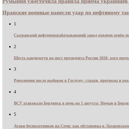
Румыния ужесточила правила приема украинцев 
Иранские военные нанесли удар по нефтяному танк
1
Сызранский нефтеперерабатывающий завод охвачен огнём по
2
Шесть кандидатур на пост президента России 2026: кого про
3
Революция после выборов в Госдуму: страхи, прогнозы и реа
4
ВСУ атаковали Бердянск в ночь на 1 августа: Ночью в Берд
5
Атаки беспилотников на Сочи: как обстановка в Лазаревском