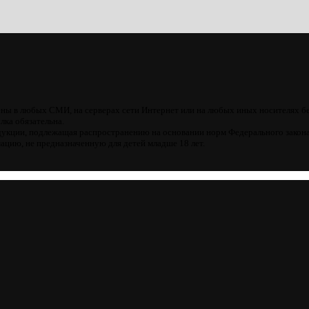
ны в любых СМИ, на серверах сети Интернет или на любых иных носителях б
лка обязательна.
кции, подлежащая распространению на основании норм Федерального закона
цию, не предназначенную для детей младше 18 лет.