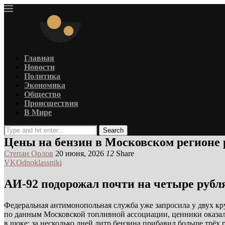
Главная
Новости
Политика
Экономика
Общество
Происшествия
В Мире
Search
Цены на бензин в Московском регионе 
Степан Орлов
20 июня, 2026
12
Share
VK
Odnoklassniki
АИ-92 подорожал почти на четыре рубл
Федеральная антимонопольная служба уже запросила у двух кр
по данным Московской топливной ассоциации, ценники оказал
в шоке: за несколько дней литр бензина прибавил больше трёх 