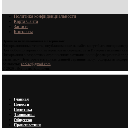
Политика конфиденциальности
Карта Сайта
Записи
Контакты
Правила использования материалов:
Информационные тексты, опубликованные на сайте могут быть воспроизведе
При любом цитировании материалов на серверах сети Интернет активная ссы
Информация о возрастных ограничениях в отношении информационной проду
развитию». Некоторые материалы данной страницы могут содержать информа
Контакты:
zbr24r@gmail.com
©
2026 . Все права защищены.
Главная
Новости
Политика
Экономика
Общество
Происшествия