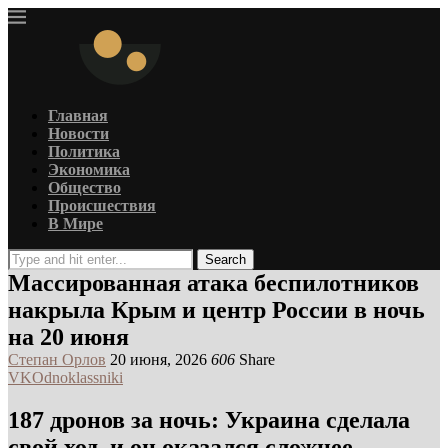
Главная
Новости
Политика
Экономика
Общество
Происшествия
В Мире
Search
Массированная атака беспилотников
накрыла Крым и центр России в ночь
на 20 июня
Степан Орлов
20 июня, 2026
606
Share
VK
Odnoklassniki
187 дронов за ночь: Украина сделала
свой ход, и он оказался сложнее