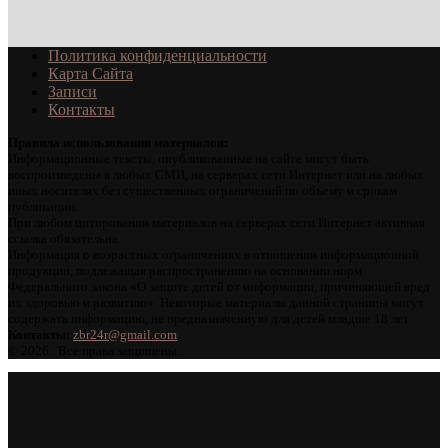
Политика конфиденциальности
Карта Сайта
Записи
Контакты
Правила использования материалов:
Информационные тексты, опубликованные на сайте могут быть
воспроизведены в любых СМИ, на серверах сети Интернет или на любых
иных носителях без существенных ограничений по объему и срокам
публикации.
При любом цитировании материалов на серверах сети Интернет активная
ссылка обязательна.
Информация о возрастных ограничениях в отношении информационной
продукции, подлежащая распространению на основании норм
Федерального закона «О защите детей от информации, причиняющей вред
их здоровью и развитию». Некоторые материалы данной страницы могут
содержать информацию, не предназначенную для детей младше 18 лет.
Контакты:
zbr24r@gmail.com
©
2026 . Все права защищены.