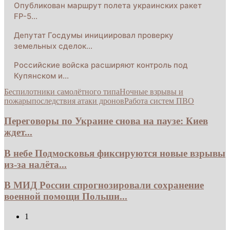
Опубликован маршрут полета украинских ракет
FP-5…
Депутат Госдумы инициировал проверку
земельных сделок…
Российские войска расширяют контроль под
Купянском и…
Беспилотники самолётного типа
Ночные взрывы и
пожары
последствия атаки дронов
Работа систем ПВО
Переговоры по Украине снова на паузе: Киев
ждет...
В небе Подмосковья фиксируются новые взрывы
из-за налёта...
В МИД России спрогнозировали сохранение
военной помощи Польши...
1