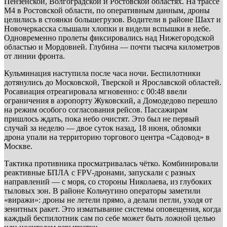
Пензенской, Волгоградской и Ростовской областях. На трассе
М4 в Ростовской области, по оперативным данным, дроны
целились в стоянки большегрузов. Водители в районе Шахт и
Новочеркасска слышали хлопки и видели вспышки в небе.
Одновременно пролеты фиксировались над Нижегородской
областью и Мордовией. Глубина — почти тысяча километров
от линии фронта.
Кульминация наступила после часа ночи. Беспилотники
дотянулись до Московской, Тверской и Ярославской областей.
Росавиация отреагировала мгновенно: с 00:48 ввели
ограничения в аэропорту Жуковский, а Домодедово перешло
на режим особого согласования рейсов. Пассажирам
пришлось ждать, пока небо очистят. Это был не первый
случай за неделю — двое суток назад, 18 июня, обломки
дрона упали на территорию торгового центра «Садовод» в
Москве.
Тактика противника просматривалась чётко. Комбинировали
реактивные БПЛА с FPV-дронами, запускали с разных
направлений — с моря, со стороны Николаева, из глубоких
тыловых зон. В районе Кольчугино операторы заметили
«виражи»: дроны не летели прямо, а делали петли, уходя от
зенитных ракет. Это изматывание системы оповещения, когда
каждый беспилотник сам по себе может быть ложной целью