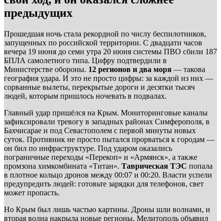
предыдущих
Прошедшая ночь стала рекордной по числу беспилотников,
запущенных по российской территории. С двадцати часов
вечера 19 июня до семи утра 20 июня системы ПВО сбили 187
БПЛА самолетного типа. Цифру подтвердили в
Министерстве обороны.
12 регионов и два моря
— такова
география удара. И это не просто цифры: за каждой из них —
сорванные вылеты, перекрытые дороги и десятки тысяч
людей, которым пришлось ночевать в подвалах.
Главный удар пришёлся на Крым. Мониторинговые каналы
зафиксировали тревогу в западных районах Симферополя, в
Бахчисарае и под Севастополем с первой минуты новых
суток. Противник не просто пытался прорваться к городам —
он бил по инфраструктуре. Под ударом оказались
пограничные переходы «Перекоп» и «Армянск», а также
промзона химкомбината «Титан».
Таврическая ТЭС
попала
в плотное кольцо дронов между 00:07 и 00:20. Власти успели
предупредить людей: готовьте зарядки для телефонов, свет
может пропасть.
Но Крым был лишь частью картины. Дроны шли волнами, и
вторая волна накрыла новые регионы. Мелитополь объявил