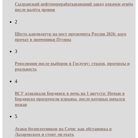
Сызранский нефтеперерабатывающий завод охвачен огнём
после налёта дронов
2
Шесть кандидатур на пост президента России 2026: кого
прочат в преемники Путина
3
Революция после выборов в Госдуму: страхи, прогнозы и
реальность
4
ВСУ атаковали Бердянск в ночь на 1 августа: Ночью в
Бердянске прогремели взрывы, после которых начался
пожар
5
Атаки беспилотников на Сочи: как обстановка в
Лазаревском и стоит ли ехать