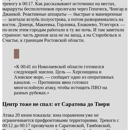
тревогу в 00:17. Как рассказывают источники на местах,
маршруты беспилотников пролегали через Геническ, Чонгар и
Джанкой. Реактивные аппараты — быстрые и маневренные
— залетали вглубь полуострова, а потом разворачивались на
восток. Донецк, Макеевка, Горловка, Енакиево, Углегорск —
по всем этим городам работали в ту же ночь. И там заметили
странное: часть дронов шла не на запад, а на Старобельск и
Счастье, к границам Ростовской области.
«К 00:41 из Николаевской области готовился
следующий эшелон. Цель — Херсонщина и
Азовское море, — сообщает один из оперативных
каналов. — Противник явно готовил
многослойную атаку, чтобы истощить ПВО на
разных рубежах.»
Центр тоже не спал: от Саратова до Твери
Атака 20 июня показала: зона поражения уже не
ограничивается прифронтовыми территориями. Тревоги с
00:12 до 00:17 прозвучали в Саратовской, Тамбовской,