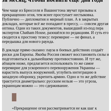
Чем чаще из Брюсселя и Вашингтона звучат призывы к
прекращению огня, тем яснее проступает нестыковка.
Публично — дипломатия и мирный план. А в закрытых
докладах, которые всё же попадают в прессу, — совсем другая
оптика. Один из таких документов, вышедший из-под пера
экспертов Chatham House, разошёлся по редакциям. И суть его
сводится к простому тезису: перемирие — не финал, а
передышка для нового раунда.
В докладе прямо сказано: пауза в боевых действиях создаёт
риски для Европы. Якобы Россия сможет восстановить силы и
подготовиться к дальнейшему противостоянию. И тут же,
абзацем ниже, предлагается использовать то же самое
перемирие для ускоренного перевооружения Украины —
нарастить выпуск вооружений, углубить интеграцию в
западную оборонку, укрепить армию. Одно и то же действие
трактуется диаметрально: русским нельзя — это угроза,
украинцам можно — это сдерживание.
«Прекращение огня рассматривается не как шаг к