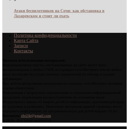
Атаки беспилотников на Сочи: как обстановка в
Лазаревском и стоит ли ехать
Политика конфиденциальности
Карта Сайта
Записи
Контакты
Правила использования материалов:
Информационные тексты, опубликованные на сайте могут быть
воспроизведены в любых СМИ, на серверах сети Интернет или на любых
иных носителях без существенных ограничений по объему и срокам
публикации.
При любом цитировании материалов на серверах сети Интернет активная
ссылка обязательна.
Информация о возрастных ограничениях в отношении информационной
продукции, подлежащая распространению на основании норм
Федерального закона «О защите детей от информации, причиняющей вред
их здоровью и развитию». Некоторые материалы данной страницы могут
содержать информацию, не предназначенную для детей младше 18 лет.
Контакты:
zbr24r@gmail.com
©
2026 . Все права защищены.