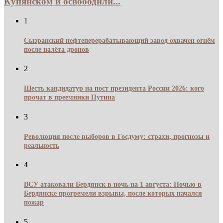
Купянском и освободили...
1
Сызранский нефтеперерабатывающий завод охвачен огнём
после налёта дронов
2
Шесть кандидатур на пост президента России 2026: кого
прочат в преемники Путина
3
Революция после выборов в Госдуму: страхи, прогнозы и
реальность
4
ВСУ атаковали Бердянск в ночь на 1 августа: Ночью в
Бердянске прогремели взрывы, после которых начался
пожар
5