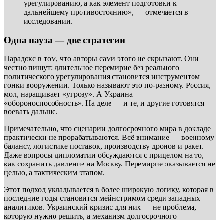
урегулированию, а как элемент подготовки к
дальнейшему противостоянию», — отмечается в
исследовании.
Одна пауза — две стратегии
Парадокс в том, что авторы сами этого не скрывают. Они
честно пишут: длительное перемирие без реального
политического урегулирования становится инструментом
гонки вооружений. Только называют это по-разному. Россия,
мол, наращивает «угрозу». А Украина —
«обороноспособность». На деле — и те, и другие готовятся
воевать дальше.
Примечательно, что сценарии долгосрочного мира в докладе
практически не прорабатываются. Всё внимание — военному
балансу, логистике поставок, производству дронов и ракет.
Даже вопросы дипломатии обсуждаются с прицелом на то,
как сохранить давление на Москву. Перемирие оказывается не
целью, а тактическим этапом.
Этот подход укладывается в более широкую логику, которая в
последние годы становится мейнстримом среди западных
аналитиков. Украинский кризис для них — не проблема,
которую нужно решить, а механизм долгосрочного