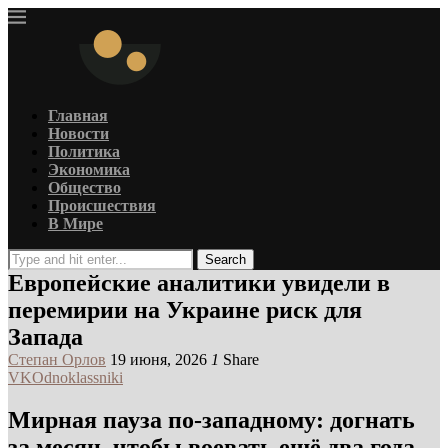
Главная
Новости
Политика
Экономика
Общество
Происшествия
В Мире
Search
Европейские аналитики увидели в
перемирии на Украине риск для
Запада
Степан Орлов
19 июня, 2026
1
Share
VK
Odnoklassniki
Мирная пауза по-западному: догнать
за месяц, чтобы воевать ещё два года