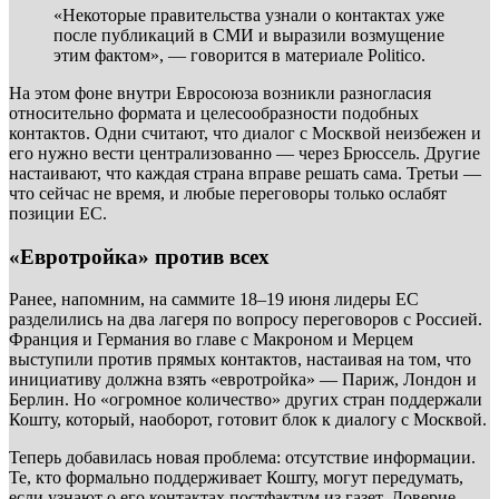
«Некоторые правительства узнали о контактах уже
после публикаций в СМИ и выразили возмущение
этим фактом», — говорится в материале Politico.
На этом фоне внутри Евросоюза возникли разногласия
относительно формата и целесообразности подобных
контактов. Одни считают, что диалог с Москвой неизбежен и
его нужно вести централизованно — через Брюссель. Другие
настаивают, что каждая страна вправе решать сама. Третьи —
что сейчас не время, и любые переговоры только ослабят
позиции ЕС.
«Евротройка» против всех
Ранее, напомним, на саммите 18–19 июня лидеры ЕС
разделились на два лагеря по вопросу переговоров с Россией.
Франция и Германия во главе с Макроном и Мерцем
выступили против прямых контактов, настаивая на том, что
инициативу должна взять «евротройка» — Париж, Лондон и
Берлин. Но «огромное количество» других стран поддержали
Кошту, который, наоборот, готовит блок к диалогу с Москвой.
Теперь добавилась новая проблема: отсутствие информации.
Те, кто формально поддерживает Кошту, могут передумать,
если узнают о его контактах постфактум из газет. Доверие