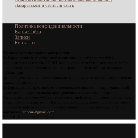
Лазаревском и стоит ли ехать
Политика конфиденциальности
Карта Сайта
Записи
Контакты
Правила использования материалов:
Информационные тексты, опубликованные на сайте могут быть
воспроизведены в любых СМИ, на серверах сети Интернет или на любых
иных носителях без существенных ограничений по объему и срокам
публикации.
При любом цитировании материалов на серверах сети Интернет активная
ссылка обязательна.
Информация о возрастных ограничениях в отношении информационной
продукции, подлежащая распространению на основании норм
Федерального закона «О защите детей от информации, причиняющей вред
их здоровью и развитию». Некоторые материалы данной страницы могут
содержать информацию, не предназначенную для детей младше 18 лет.
Контакты:
zbr24r@gmail.com
©
2026 . Все права защищены.