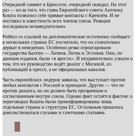
Очередной саммит в Брюсселе, очередной скандал. На этот
раз — из-за того, что глава Европейского совета Антониу
Кошта позволил себе прямые контакты с Кремлём. И не
поставил в известность всех членов союза. Реакция
последовала незамедлительно.
Politico со ссылкой на дипломатические источники сообщает:
в нескольких странах ЕС посчитали, что их сознательно
держат в неведении. Особенно резко отреагировали
государства Балтии — Латвия, Литва и Эстония. Они, по
данным издания, были «в ярости». И неудивительно: узнали о
том, что их руководство ведёт диалог с Москвой, из
публикаций в прессе, а не официальных каналов.
Часть европейских лидеров заявила, что выступает против
любых контактов с Россией в принципе. Другие — что не
против диалога, но он должен быть прозрачным и
согласованным внутри союза. Однако факт остаётся фактом: о
переговорах Кошты были проинформированы лишь
отдельные страны и структуры ЕС. Остальным пришлось
довольствоваться слухами и газетными статьями.