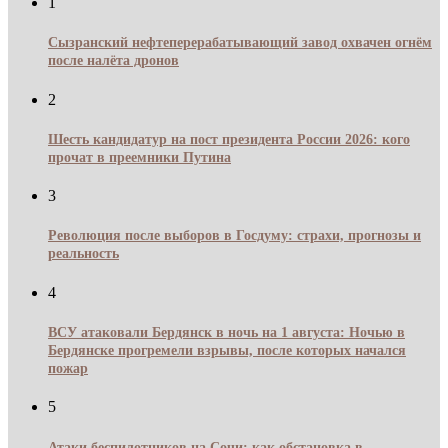
1
Сызранский нефтеперерабатывающий завод охвачен огнём
после налёта дронов
2
Шесть кандидатур на пост президента России 2026: кого
прочат в преемники Путина
3
Революция после выборов в Госдуму: страхи, прогнозы и
реальность
4
ВСУ атаковали Бердянск в ночь на 1 августа: Ночью в
Бердянске прогремели взрывы, после которых начался
пожар
5
Атаки беспилотников на Сочи: как обстановка в