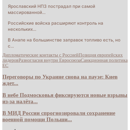
Ярославский НПЗ пострадал при самой
массированной…
Российские войска расширяют контроль на
нескольких…
В Анапе на большинстве заправок топливо есть, но
с…
Дипломатические контакты с Россией
Позиция европейских
лидеров
Разногласия внутри Евросоюза
Санкционная политика
ЕС
Переговоры по Украине снова на паузе: Киев
ждет...
В небе Подмосковья фиксируются новые взрывы
из-за налёта...
В МИД России спрогнозировали сохранение
военной помощи Польши...