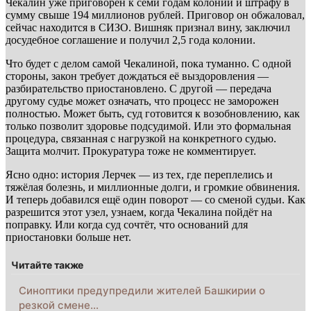
Чекалин уже приговорён к семи годам колонии и штрафу в
сумму свыше 194 миллионов рублей. Приговор он обжаловал,
сейчас находится в СИЗО. Вишняк признал вину, заключил
досудебное соглашение и получил 2,5 года колонии.
Что будет с делом самой Чекалиной, пока туманно. С одной
стороны, закон требует дождаться её выздоровления —
разбирательство приостановлено. С другой — передача
другому судье может означать, что процесс не заморожен
полностью. Может быть, суд готовится к возобновлению, как
только позволит здоровье подсудимой. Или это формальная
процедура, связанная с нагрузкой на конкретного судью.
Защита молчит. Прокуратура тоже не комментирует.
Ясно одно: история Лерчек — из тех, где переплелись и
тяжёлая болезнь, и миллионные долги, и громкие обвинения.
И теперь добавился ещё один поворот — со сменой судьи. Как
разрешится этот узел, узнаем, когда Чекалина пойдёт на
поправку. Или когда суд сочтёт, что оснований для
приостановки больше нет.
Читайте также
Синоптики предупредили жителей Башкирии о
резкой смене…