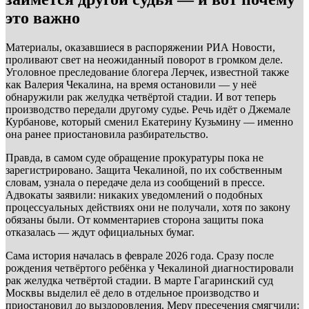
это важно
Материалы, оказавшиеся в распоряжении РИА Новости,
проливают свет на неожиданный поворот в громком деле.
Уголовное преследование блогера Лерчек, известной также
как Валерия Чекалина, на время остановили — у неё
обнаружили рак желудка четвёртой стадии. И вот теперь
производство передали другому судье. Речь идёт о Джемале
Курбанове, который сменил Екатерину Кузьмину — именно
она ранее приостановила разбирательство.
Правда, в самом суде обращение прокуратуры пока не
зарегистрировано. Защита Чекалиной, по их собственным
словам, узнала о передаче дела из сообщений в прессе.
Адвокаты заявили: никаких уведомлений о подобных
процессуальных действиях они не получали, хотя по закону
обязаны были. От комментариев сторона защиты пока
отказалась — ждут официальных бумаг.
Сама история началась в феврале 2026 года. Сразу после
рождения четвёртого ребёнка у Чекалиной диагностировали
рак желудка четвёртой стадии. В марте Гагаринский суд
Москвы выделил её дело в отдельное производство и
приостановил до выздоровления. Меру пресечения смягчили: