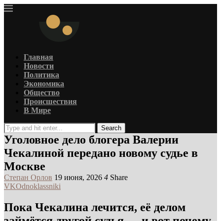
Главная
Новости
Политика
Экономика
Общество
Происшествия
В Мире
Search
Уголовное дело блогера Валерии
Чекалиной передано новому судье в
Москве
Степан Орлов
19 июня, 2026
4
Share
VK
Odnoklassniki
Пока Чекалина лечится, её делом
займётся другой судья — и вот почему