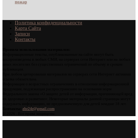
пожар
Политика конфиденциальности
Карта Сайта
Записи
Контакты
Правила использования материалов:
Информационные тексты, опубликованные на сайте могут быть
воспроизведены в любых СМИ, на серверах сети Интернет или на любых
иных носителях без существенных ограничений по объему и срокам
публикации.
При любом цитировании материалов на серверах сети Интернет активная
ссылка обязательна.
Информация о возрастных ограничениях в отношении информационной
продукции, подлежащая распространению на основании норм
Федерального закона «О защите детей от информации, причиняющей вред
их здоровью и развитию». Некоторые материалы данной страницы могут
содержать информацию, не предназначенную для детей младше 18 лет.
Контакты:
zbr24r@gmail.com
©
2026 . Все права защищены.