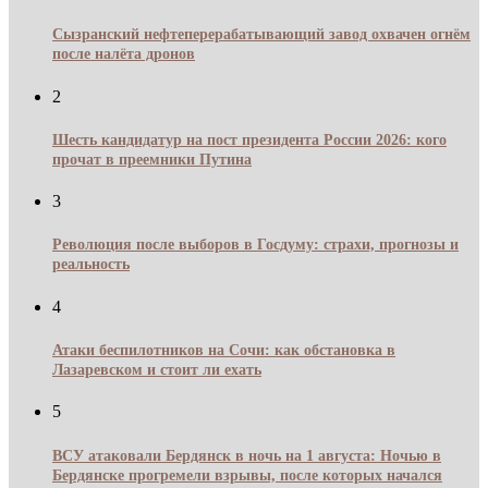
Сызранский нефтеперерабатывающий завод охвачен огнём
после налёта дронов
2
Шесть кандидатур на пост президента России 2026: кого
прочат в преемники Путина
3
Революция после выборов в Госдуму: страхи, прогнозы и
реальность
4
Атаки беспилотников на Сочи: как обстановка в
Лазаревском и стоит ли ехать
5
ВСУ атаковали Бердянск в ночь на 1 августа: Ночью в
Бердянске прогремели взрывы, после которых начался