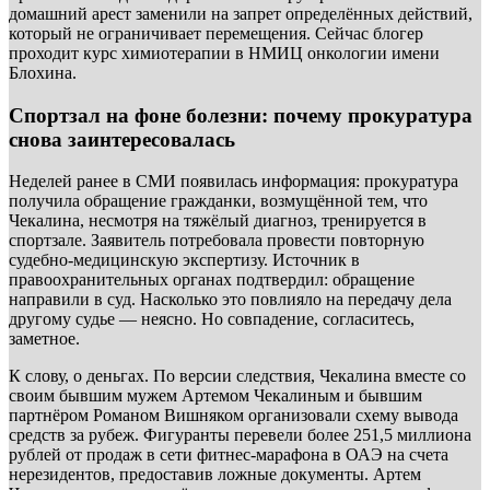
домашний арест заменили на запрет определённых действий,
который не ограничивает перемещения. Сейчас блогер
проходит курс химиотерапии в НМИЦ онкологии имени
Блохина.
Спортзал на фоне болезни: почему прокуратура
снова заинтересовалась
Неделей ранее в СМИ появилась информация: прокуратура
получила обращение гражданки, возмущённой тем, что
Чекалина, несмотря на тяжёлый диагноз, тренируется в
спортзале. Заявитель потребовала провести повторную
судебно-медицинскую экспертизу. Источник в
правоохранительных органах подтвердил: обращение
направили в суд. Насколько это повлияло на передачу дела
другому судье — неясно. Но совпадение, согласитесь,
заметное.
К слову, о деньгах. По версии следствия, Чекалина вместе со
своим бывшим мужем Артемом Чекалиным и бывшим
партнёром Романом Вишняком организовали схему вывода
средств за рубеж. Фигуранты перевели более 251,5 миллиона
рублей от продаж в сети фитнес-марафона в ОАЭ на счета
нерезидентов, предоставив ложные документы. Артем