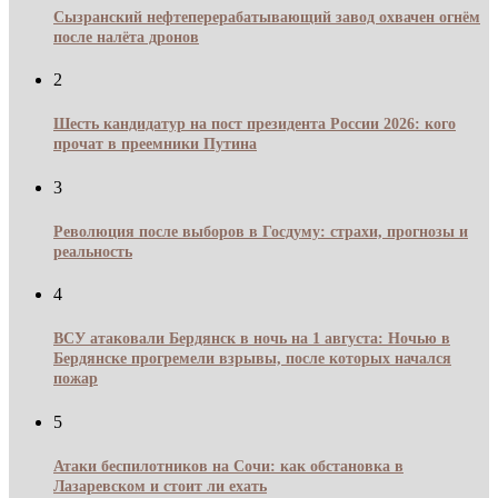
Сызранский нефтеперерабатывающий завод охвачен огнём
после налёта дронов
2
Шесть кандидатур на пост президента России 2026: кого
прочат в преемники Путина
3
Революция после выборов в Госдуму: страхи, прогнозы и
реальность
4
ВСУ атаковали Бердянск в ночь на 1 августа: Ночью в
Бердянске прогремели взрывы, после которых начался
пожар
5
Атаки беспилотников на Сочи: как обстановка в
Лазаревском и стоит ли ехать