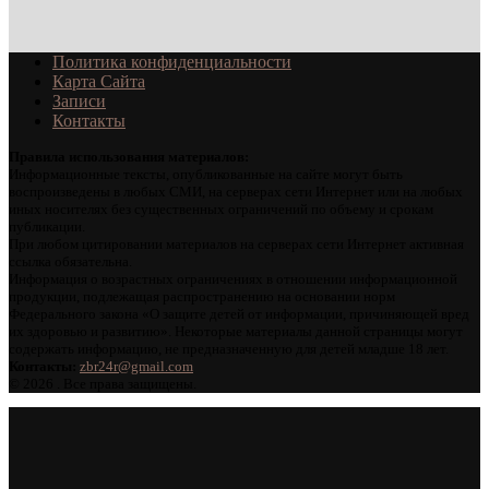
Политика конфиденциальности
Карта Сайта
Записи
Контакты
Правила использования материалов:
Информационные тексты, опубликованные на сайте могут быть
воспроизведены в любых СМИ, на серверах сети Интернет или на любых
иных носителях без существенных ограничений по объему и срокам
публикации.
При любом цитировании материалов на серверах сети Интернет активная
ссылка обязательна.
Информация о возрастных ограничениях в отношении информационной
продукции, подлежащая распространению на основании норм
Федерального закона «О защите детей от информации, причиняющей вред
их здоровью и развитию». Некоторые материалы данной страницы могут
содержать информацию, не предназначенную для детей младше 18 лет.
Контакты:
zbr24r@gmail.com
©
2026 . Все права защищены.