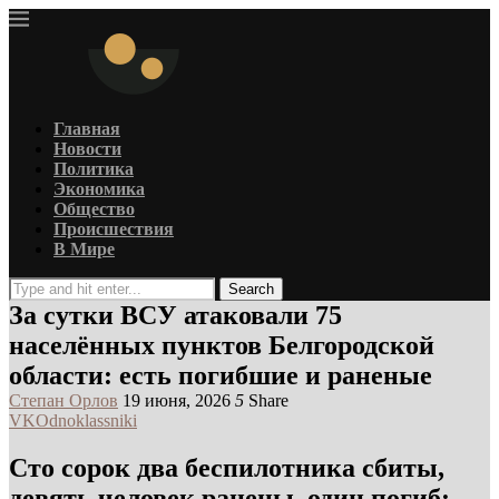
Главная
Новости
Политика
Экономика
Общество
Происшествия
В Мире
Search
За сутки ВСУ атаковали 75
населённых пунктов Белгородской
области: есть погибшие и раненые
Степан Орлов
19 июня, 2026
5
Share
VK
Odnoklassniki
Сто сорок два беспилотника сбиты,
девять человек ранены, один погиб: