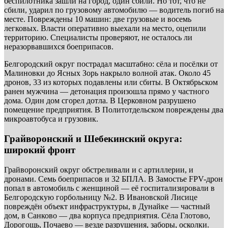
беспилотника зашли на город, один сбили. Но тот, что не
сбили, ударил по грузовому автомобилю — водитель погиб на
месте. Повреждены 10 машин: две грузовые и восемь
легковых. Власти оперативно выехали на место, оцепили
территорию. Специалисты проверяют, не осталось ли
неразорвавшихся боеприпасов.
Белгородский округ пострадал масштабно: сёла и посёлки от
Малиновки до Ясных Зорь накрыло волной атак. Около 45
дронов, 33 из которых подавлены или сбиты. В Октябрьском
ранен мужчина — детонация произошла прямо у частного
дома. Один дом сгорел дотла. В Церковном разрушено
помещение предприятия. В Политотдельском повреждены два
микроавтобуса и грузовик.
Грайворонский и Шебекинский округа:
широкий фронт
Грайворонский округ обстреливали и с артиллерии, и
дронами. Семь боеприпасов и 32 БПЛА. В Замостье FPV-дрон
попал в автомобиль с женщиной — её госпитализировали в
Белгородскую горбольницу №2. В Ивановской Лисице
повреждён объект инфраструктуры, в Дунайке — частный
дом, в Санково — два корпуса предприятия. Сёла Глотово,
Дорогощь, Почаево — везде разрушения, заборы, осколки.