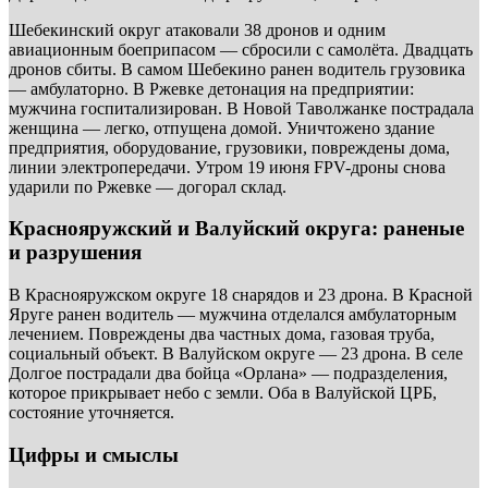
Шебекинский округ атаковали 38 дронов и одним
авиационным боеприпасом — сбросили с самолёта. Двадцать
дронов сбиты. В самом Шебекино ранен водитель грузовика
— амбулаторно. В Ржевке детонация на предприятии:
мужчина госпитализирован. В Новой Таволжанке пострадала
женщина — легко, отпущена домой. Уничтожено здание
предприятия, оборудование, грузовики, повреждены дома,
линии электропередачи. Утром 19 июня FPV-дроны снова
ударили по Ржевке — догорал склад.
Краснояружский и Валуйский округа: раненые
и разрушения
В Краснояружском округе 18 снарядов и 23 дрона. В Красной
Яруге ранен водитель — мужчина отделался амбулаторным
лечением. Повреждены два частных дома, газовая труба,
социальный объект. В Валуйском округе — 23 дрона. В селе
Долгое пострадали два бойца «Орлана» — подразделения,
которое прикрывает небо с земли. Оба в Валуйской ЦРБ,
состояние уточняется.
Цифры и смыслы