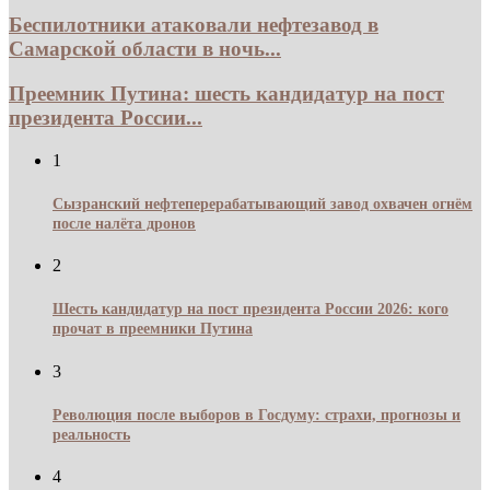
Беспилотники атаковали нефтезавод в
Самарской области в ночь...
Преемник Путина: шесть кандидатур на пост
президента России...
1
Сызранский нефтеперерабатывающий завод охвачен огнём
после налёта дронов
2
Шесть кандидатур на пост президента России 2026: кого
прочат в преемники Путина
3
Революция после выборов в Госдуму: страхи, прогнозы и
реальность
4