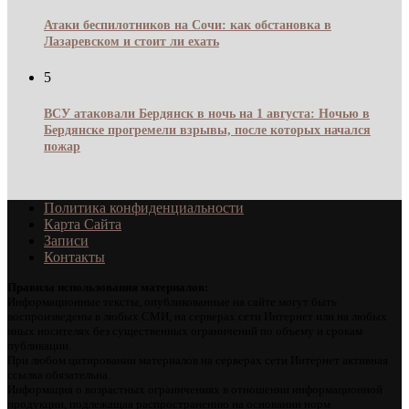
Атаки беспилотников на Сочи: как обстановка в
Лазаревском и стоит ли ехать
5
ВСУ атаковали Бердянск в ночь на 1 августа: Ночью в
Бердянске прогремели взрывы, после которых начался
пожар
Политика конфиденциальности
Карта Сайта
Записи
Контакты
Правила использования материалов:
Информационные тексты, опубликованные на сайте могут быть
воспроизведены в любых СМИ, на серверах сети Интернет или на любых
иных носителях без существенных ограничений по объему и срокам
публикации.
При любом цитировании материалов на серверах сети Интернет активная
ссылка обязательна.
Информация о возрастных ограничениях в отношении информационной
продукции, подлежащая распространению на основании норм