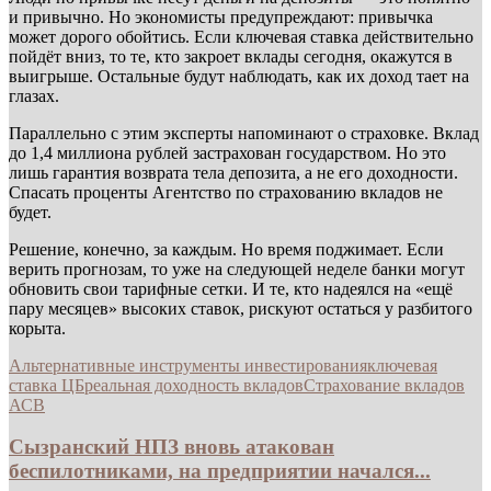
и привычно. Но экономисты предупреждают: привычка
может дорого обойтись. Если ключевая ставка действительно
пойдёт вниз, то те, кто закроет вклады сегодня, окажутся в
выигрыше. Остальные будут наблюдать, как их доход тает на
глазах.
Параллельно с этим эксперты напоминают о страховке. Вклад
до 1,4 миллиона рублей застрахован государством. Но это
лишь гарантия возврата тела депозита, а не его доходности.
Спасать проценты Агентство по страхованию вкладов не
будет.
Решение, конечно, за каждым. Но время поджимает. Если
верить прогнозам, то уже на следующей неделе банки могут
обновить свои тарифные сетки. И те, кто надеялся на «ещё
пару месяцев» высоких ставок, рискуют остаться у разбитого
корыта.
Альтернативные инструменты инвестирования
ключевая
ставка ЦБ
реальная доходность вкладов
Страхование вкладов
АСВ
Сызранский НПЗ вновь атакован
беспилотниками, на предприятии начался...