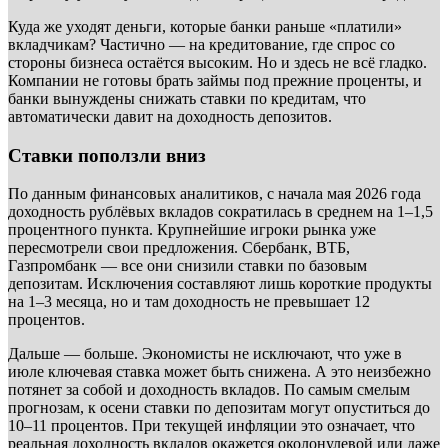
Куда же уходят деньги, которые банки раньше «платили»
вкладчикам? Частично — на кредитование, где спрос со
стороны бизнеса остаётся высоким. Но и здесь не всё гладко.
Компании не готовы брать займы под прежние проценты, и
банки вынуждены снижать ставки по кредитам, что
автоматически давит на доходность депозитов.
Ставки поползли вниз
По данным финансовых аналитиков, с начала мая 2026 года
доходность рублёвых вкладов сократилась в среднем на 1–1,5
процентного пункта. Крупнейшие игроки рынка уже
пересмотрели свои предложения. Сбербанк, ВТБ,
Газпромбанк — все они снизили ставки по базовым
депозитам. Исключения составляют лишь короткие продукты
на 1–3 месяца, но и там доходность не превышает 12
процентов.
Дальше — больше. Экономисты не исключают, что уже в
июле ключевая ставка может быть снижена. А это неизбежно
потянет за собой и доходность вкладов. По самым смелым
прогнозам, к осени ставки по депозитам могут опуститься до
10–11 процентов. При текущей инфляции это означает, что
реальная доходность вкладов окажется околонулевой или даже