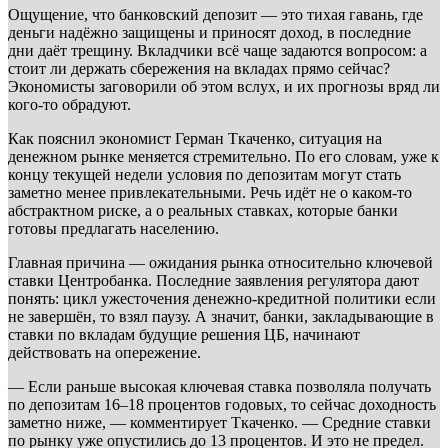
Ощущение, что банковский депозит — это тихая гавань, где
деньги надёжно защищены и приносят доход, в последние
дни даёт трещину. Вкладчики всё чаще задаются вопросом: а
стоит ли держать сбережения на вкладах прямо сейчас?
Экономисты заговорили об этом вслух, и их прогнозы вряд ли
кого-то обрадуют.
Как пояснил экономист Герман Ткаченко, ситуация на
денежном рынке меняется стремительно. По его словам, уже к
концу текущей недели условия по депозитам могут стать
заметно менее привлекательными. Речь идёт не о каком-то
абстрактном риске, а о реальных ставках, которые банки
готовы предлагать населению.
Главная причина — ожидания рынка относительно ключевой
ставки Центробанка. Последние заявления регулятора дают
понять: цикл ужесточения денежно-кредитной политики если
не завершён, то взял паузу. А значит, банки, закладывающие в
ставки по вкладам будущие решения ЦБ, начинают
действовать на опережение.
— Если раньше высокая ключевая ставка позволяла получать
по депозитам 16–18 процентов годовых, то сейчас доходность
заметно ниже, — комментирует Ткаченко. — Средние ставки
по рынку уже опустились до 13 процентов. И это не предел.