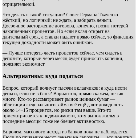
отрицательной.
Что делать в такой ситуации? Совет Германа Ткаченко
жёсткий, но логичный: не ждать, а забирать деньги.
Досрочное расторжение договора, конечно, грозит потерей
накопленных процентов. Но если вклад открыт на
длительный срок, а ставки падают прямо сейчас, то фиксация
текущей доходности может быть ошибкой.
— Лучше потерять часть процентов сейчас, чем сидеть в
депозите, который через месяц будет приносить копейки, —
поясняет экономист.
Альтернативы: куда податься
Вопрос, который волнует тысячи вкладчиков: а куда нести
деньги, если не в банк? Вариантов, прямо скажем, не так
много. Кто-то рассматривает рынок ценных бумаг —
облигации федерального займа всё ещё дают доходность
около 14–15 процентов, но риски там выше. Кто-то
присматривается к недвижимости, хотя рынок жилья в
последние месяцы тоже не блещет активностью.
Впрочем, массового исхода из банков пока не наблюдается.
Люди по привычке несут деньги на депозиты — это понятно